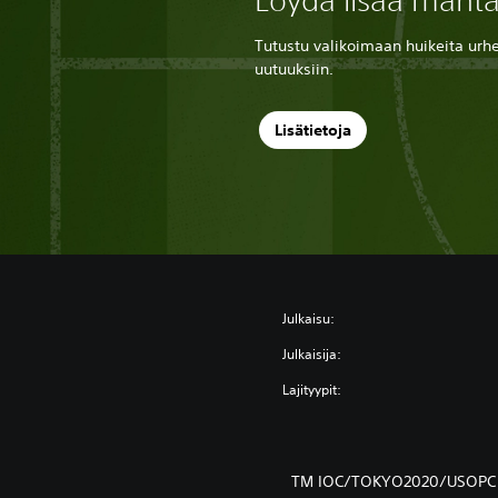
Löydä lisää mahta
Tutustu valikoimaan huikeita urhei
uutuuksiin.
Lisätietoja
Julkaisu:
Julkaisija:
Lajityypit:
TM IOC/TOKYO2020/USOPC 36U