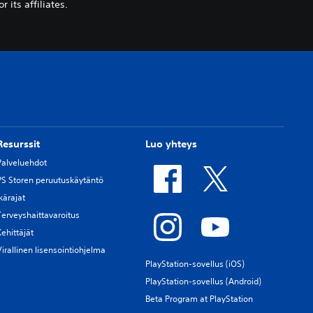
its affiliates.
Resurssit
Luo yhteys
Palveluehdot
PS Storen peruutuskäytäntö
Ikärajat
Terveyshaittavaroitus
Kehittäjät
Virallinen lisensointiohjelma
PlayStation-sovellus (iOS)
PlayStation-sovellus (Android)
Beta Program at PlayStation