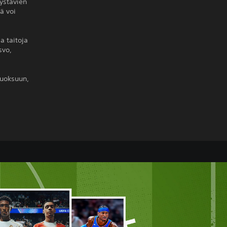
 ystävien
iä voi
a taitoja
svo,
juoksuun,