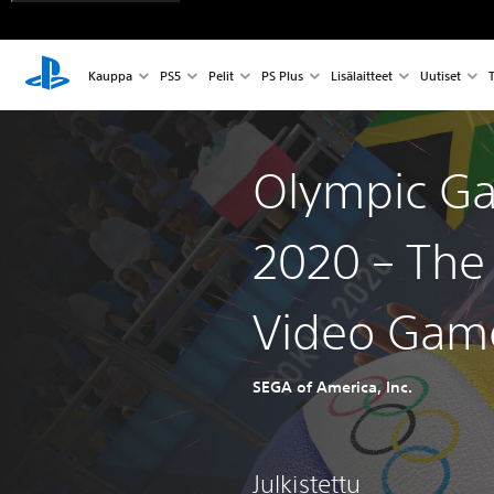
Kauppa
PS5
Pelit
PS Plus
Lisälaitteet
Uutiset
T
Olympic G
2020 – The 
Video Ga
SEGA of America, Inc.
Julkistettu