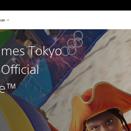
uki
ames Tokyo
Official
me™