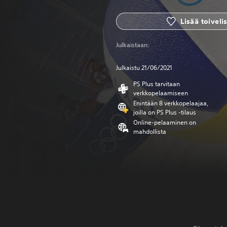
Lisää toivelis
Julkaistaan:
Julkaistu 21/06/2021
PS Plus tarvitaan
verkkopelaamiseen
Enintään 8 verkkopelaajaa,
joilla on PS Plus -tilaus
Online-pelaaminen on
mahdollista