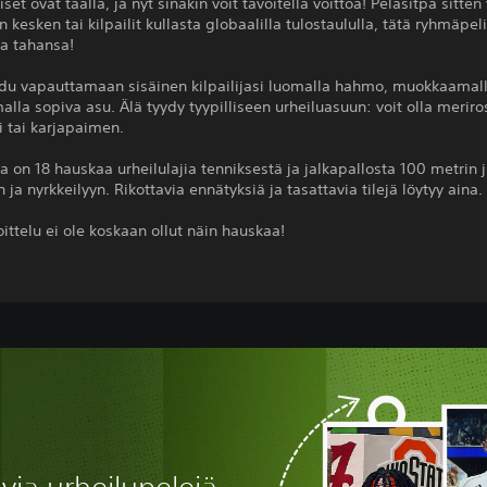
set ovat täällä, ja nyt sinäkin voit tavoitella voittoa! Pelasitpa sitten
n kesken tai kilpailit kullasta globaalilla tulostaululla, tätä ryhmäpel
ka tahansa!
du vapauttamaan sisäinen kilpailijasi luomalla hahmo, muokkaamall
malla sopiva asu. Älä tyydy tyypilliseen urheiluasuun: voit olla meriro
i tai karjapaimen.
sa on 18 hauskaa urheilulajia tenniksestä ja jalkapallosta 100 metrin 
n ja nyrkkeilyyn. Rikottavia ennätyksiä ja tasattavia tilejä löytyy aina.
oittelu ei ole koskaan ollut näin hauskaa!