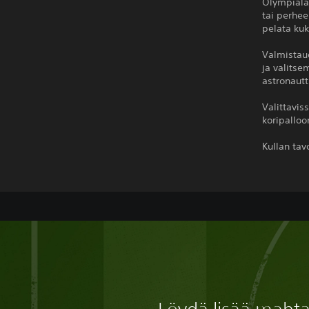
Olympialai
tai perhee
pelata ku
Valmistau
ja valitse
astronautt
Valittavis
koripalloo
Kullan tav