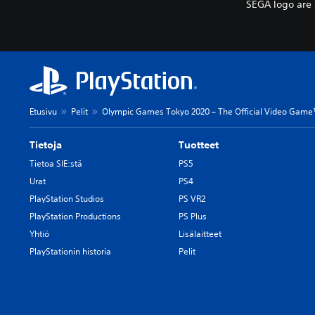
SEGA logo are 
Etusivu
Pelit
Olympic Games Tokyo 2020 – The Official Video Gam
Tietoja
Tuotteet
Tietoa SIE:stä
PS5
Urat
PS4
PlayStation Studios
PS VR2
PlayStation Productions
PS Plus
Yhtiö
Lisälaitteet
PlayStationin historia
Pelit