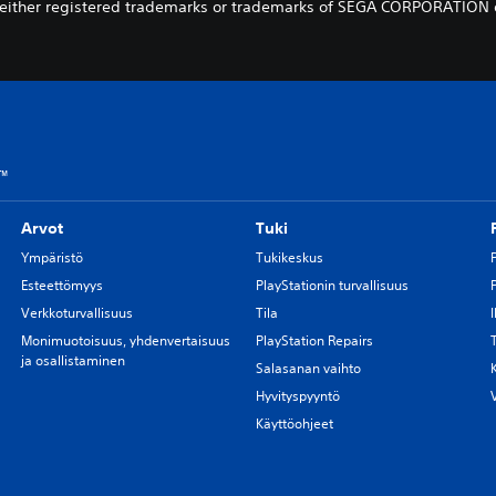
either registered trademarks or trademarks of SEGA CORPORATION or 
e™
Arvot
Tuki
Ympäristö
Tukikeskus
Esteettömyys
PlayStationin turvallisuus
Verkkoturvallisuus
Tila
Monimuotoisuus, yhdenvertaisuus
PlayStation Repairs
ja osallistaminen
Salasanan vaihto
Hyvityspyyntö
Käyttöohjeet