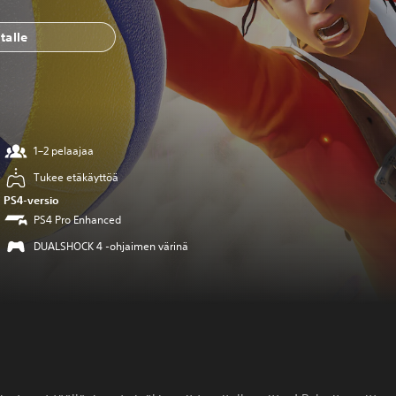
talle
1–2 pelaajaa
Tukee etäkäyttöä
PS4-versio
PS4 Pro Enhanced
DUALSHOCK 4 -ohjaimen värinä