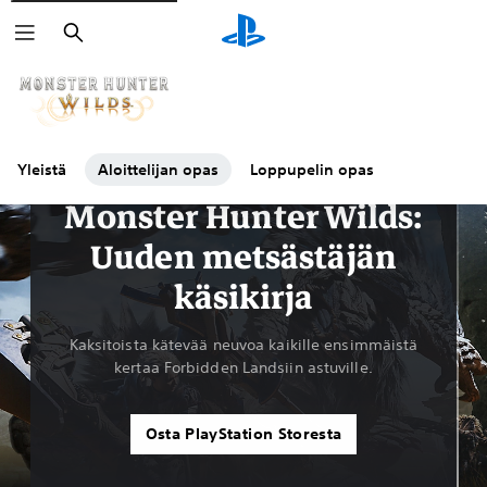
Haku
Yleistä
Aloittelijan opas
Loppupelin opas
Oppaat ja artikkelit
Monster Hunter Wilds:
Uuden metsästäjän
käsikirja
Kaksitoista kätevää neuvoa kaikille ensimmäistä
kertaa Forbidden Landsiin astuville.
Osta PlayStation Storesta