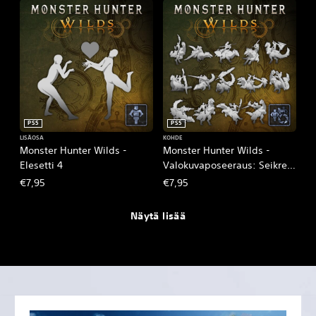
PS5
PS5
LISÄOSA
KOHDE
Monster Hunter Wilds -
Monster Hunter Wilds -
Elesetti 4
Valokuvaposeeraus: Seikret
Battle-Ready Pose
€7,95
€7,95
Näytä lisää