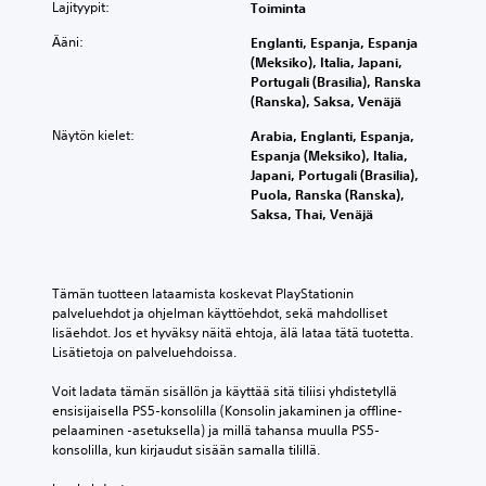
Lajityypit:
Toiminta
Ääni:
Englanti, Espanja, Espanja
(Meksiko), Italia, Japani,
Portugali (Brasilia), Ranska
(Ranska), Saksa, Venäjä
Näytön kielet:
Arabia, Englanti, Espanja,
Espanja (Meksiko), Italia,
Japani, Portugali (Brasilia),
Puola, Ranska (Ranska),
Saksa, Thai, Venäjä
Tämän tuotteen lataamista koskevat PlayStationin 
palveluehdot ja ohjelman käyttöehdot, sekä mahdolliset 
lisäehdot. Jos et hyväksy näitä ehtoja, älä lataa tätä tuotetta. 
Lisätietoja on palveluehdoissa.
Voit ladata tämän sisällön ja käyttää sitä tiliisi yhdistetyllä 
ensisijaisella PS5-konsolilla (Konsolin jakaminen ja offline-
pelaaminen -asetuksella) ja millä tahansa muulla PS5-
konsolilla, kun kirjaudut sisään samalla tilillä.