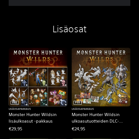
Lisäosat
PS5
PS5
LISÄOSAPAKKAUS
LISÄOSAPAKKAUS
Monster Hunter Wildsin
Monster Hunter Wildsin
lisäulkoasut ‑pakkaus
ulkoasutuotteiden DLC-
pakkaus 4
€29,95
€24,95