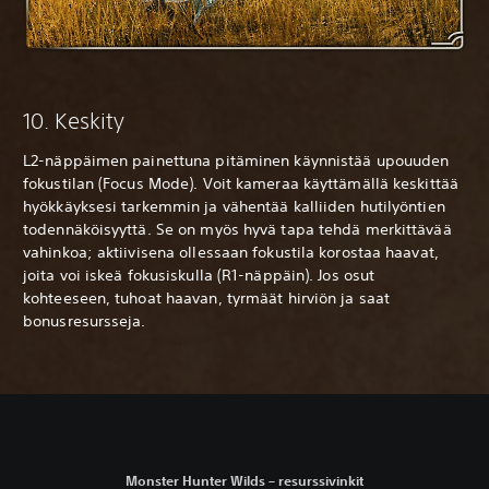
10. Keskity
L2-näppäimen painettuna pitäminen käynnistää upouuden
fokustilan (Focus Mode). Voit kameraa käyttämällä keskittää
hyökkäyksesi tarkemmin ja vähentää kalliiden hutilyöntien
todennäköisyyttä. Se on myös hyvä tapa tehdä merkittävää
vahinkoa; aktiivisena ollessaan fokustila korostaa haavat,
joita voi iskeä fokusiskulla (R1-näppäin). Jos osut
kohteeseen, tuhoat haavan, tyrmäät hirviön ja saat
bonusresursseja.
Monster Hunter Wilds – resurssivinkit