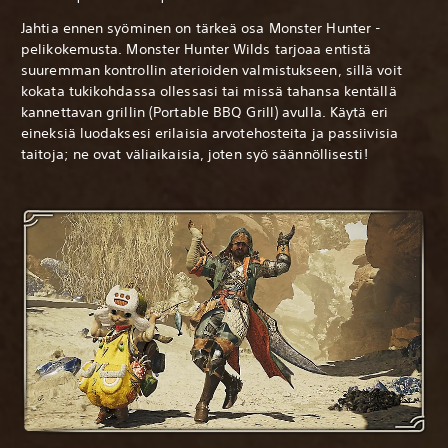
Jahtia ennen syöminen on tärkeä osa Monster Hunter -
pelikokemusta. Monster Hunter Wilds tarjoaa entistä
suuremman kontrollin aterioiden valmistukseen, sillä voit
kokata tukikohdassa ollessasi tai missä tahansa kentällä
kannettavan grillin (Portable BBQ Grill) avulla. Käytä eri
eineksiä luodaksesi erilaisia arvotehosteita ja passiivisia
taitoja; ne ovat väliaikaisia, joten syö säännöllisesti!