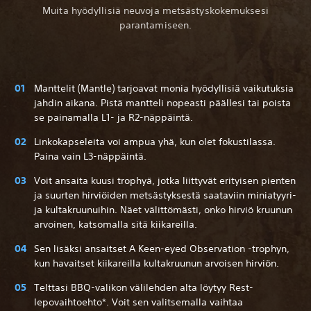
Muita hyödyllisiä neuvoja metsästyskokemuksesi
parantamiseen.
Manttelit (Mantle) tarjoavat monia hyödyllisiä vaikutuksia
jahdin aikana. Pistä mantteli nopeasti päällesi tai poista
se painamalla L1- ja R2-näppäintä.
Linkokapseleita voi ampua yhä, kun olet fokustilassa.
Paina vain L3-näppäintä.
Voit ansaita kuusi trophyä, jotka liittyvät erityisen pienten
ja suurten hirviöiden metsästyksestä saataviin miniatyyri-
ja kultakruunuihin. Näet välittömästi, onko hirviö kruunun
arvoinen, katsomalla sitä kiikareilla.
Sen lisäksi ansaitset A Keen-eyed Observation -trophyn,
kun havaitset kiikareilla kultakruunun arvoisen hirviön.
Telttasi BBQ-valikon välilehden alta löytyy Rest-
lepovaihtoehto*. Voit sen valitsemalla vaihtaa