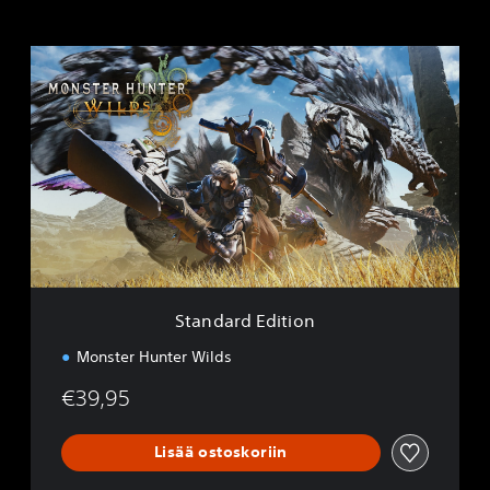
S
t
a
n
d
a
r
d
E
d
i
t
i
Standard Edition
o
n
Monster Hunter Wilds
€39,95
Lisää ostoskoriin