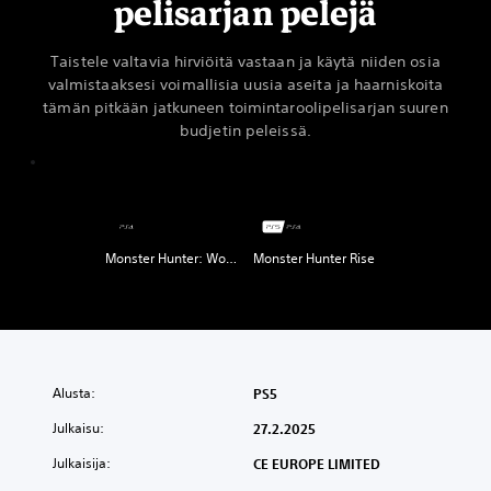
pelisarjan pelejä
Taistele valtavia hirviöitä vastaan ja käytä niiden osia
valmistaaksesi voimallisia uusia aseita ja haarniskoita
tämän pitkään jatkuneen toimintaroolipelisarjan suuren
budjetin peleissä.
Monster Hunter: World
Monster Hunter Rise
Alusta:
PS5
Julkaisu:
27.2.2025
Julkaisija:
CE EUROPE LIMITED