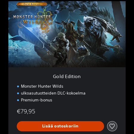
o
G
l
o
o
l
g
d
i
E
d
d
e
i
m
t
o
i
o
n
Gold Edition
Monster Hunter Wilds
ulkoasutuotteiden DLC-kokoelma
Premium-bonus
€79,95
Lisää ostoskoriin