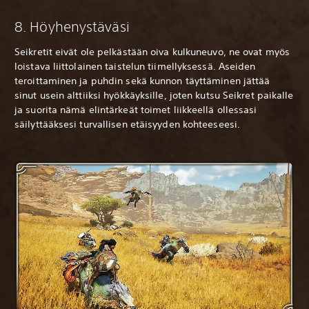
8. Höyhenystäväsi
Seikretit eivät ole pelkästään oiva kulkuneuvo, ne ovat myös
loistava liittolainen taistelun tiimellyksessä. Aseiden
teroittaminen ja puhdin sekä kunnon täyttäminen jättää
sinut usein alttiiksi hyökkäyksille, joten kutsu Seikret paikalle
ja suorita nämä elintärkeät toimet liikkeellä ollessasi
säilyttääksesi turvallisen etäisyyden kohteeseesi.