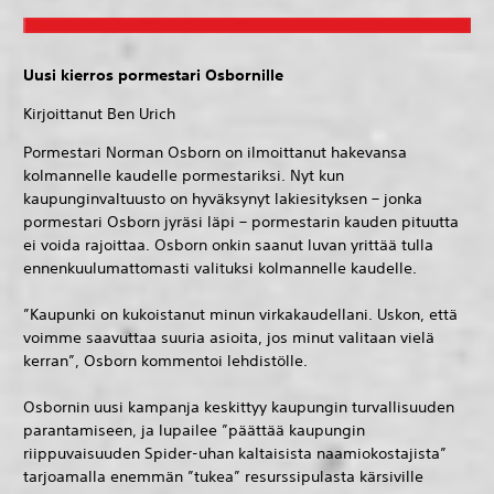
Uusi kierros pormestari Osbornille
Kirjoittanut Ben Urich
Pormestari Norman Osborn on ilmoittanut hakevansa
kolmannelle kaudelle pormestariksi. Nyt kun
kaupunginvaltuusto on hyväksynyt lakiesityksen – jonka
pormestari Osborn jyräsi läpi – pormestarin kauden pituutta
ei voida rajoittaa. Osborn onkin saanut luvan yrittää tulla
ennenkuulumattomasti valituksi kolmannelle kaudelle.
”Kaupunki on kukoistanut minun virkakaudellani. Uskon, että
voimme saavuttaa suuria asioita, jos minut valitaan vielä
kerran”, Osborn kommentoi lehdistölle.
Osbornin uusi kampanja keskittyy kaupungin turvallisuuden
parantamiseen, ja lupailee ”päättää kaupungin
riippuvaisuuden Spider-uhan kaltaisista naamiokostajista”
tarjoamalla enemmän ”tukea” resurssipulasta kärsiville