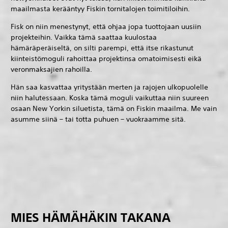
maailmasta kerääntyy Fiskin tornitalojen toimitiloihin.
Fisk on niin menestynyt, että ohjaa jopa tuottojaan uusiin
projekteihin. Vaikka tämä saattaa kuulostaa
hämäräperäiseltä, on silti parempi, että itse rikastunut
kiinteistömoguli rahoittaa projektinsa omatoimisesti eikä
veronmaksajien rahoilla.
Hän saa kasvattaa yritystään merten ja rajojen ulkopuolelle
niin halutessaan. Koska tämä moguli vaikuttaa niin suureen
osaan New Yorkin siluetista, tämä on Fiskin maailma. Me vain
asumme siinä – tai totta puhuen – vuokraamme sitä.
MIES HÄMÄHÄKIN TAKANA