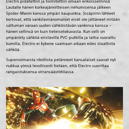
Electro pidätettiin ja toimitettiin omaan erikoisselliinsä
Lautalle hänen korkeajännitteisen riehumisensa jälkeen
Spider-Manin kanssa ympäri kaupunkia. Sisäpiirin lähteet
kertovat, että vankilaviranomaiset eivät ole jättäneet mitään
sattuman varaan uuden sähköistävän vankinsa kanssa –
hänen sellinsä on kuin tieteiselokuvasta. Kun selli on
ympäröity sähköä eristävillä PVC-putkilla ja lattia vuorattu
kumilla, Electro ei kykene saamaan aikaan edes staattista
sähköä.
Supervoimaista rikollista pelänneet kansalaiset saavat nyt
nukkua yönsä levollisesti tietäen, että Electro suorittaa
rangaistuksensa virransäästötilassa.