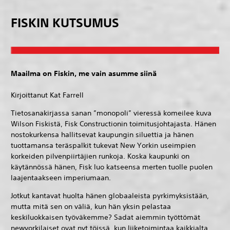
FISKIN KUTSUMUS
Maailma on Fiskin, me vain asumme siinä
Kirjoittanut Kat Farrell
Tietosanakirjassa sanan ”monopoli” vieressä komeilee kuva
Wilson Fiskistä, Fisk Constructionin toimitusjohtajasta. Hänen
nostokurkensa hallitsevat kaupungin siluettia ja hänen
tuottamansa teräspalkit tukevat New Yorkin useimpien
korkeiden pilvenpiirtäjien runkoja. Koska kaupunki on
käytännössä hänen, Fisk luo katseensa merten tuolle puolen
laajentaakseen imperiumaan.
Jotkut kantavat huolta hänen globaaleista pyrkimyksistään,
mutta mitä sen on väliä, kun hän yksin pelastaa
keskiluokkaisen työväkemme? Sadat aiemmin työttömät
newyorkilaiset ovat nyt töissä, kun liiketoimintaa kaikkialta