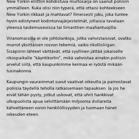
New Yorkin eliittiin kohdistuva murtosarja on saanut poliisin
ymmälleen. Kuka olisi niin typerä, että ottaisi kohteekseen
New Yorkin rikkaat ja mahtavat? Ilmeisesti joku, joka tuntee
hyvin edistyneet kodinturvajärjestelmät, jollaisia tavataan
yleensä taidemuseoissa tai timanttien maahantuojilla.
Viranomaisilla ei ole johtolankoja, jotka vahvistaisivat, ovatko
murrot yksittäisen rosvon tekemiä, vaiko rikollisliigan.
Sisäpiirin lähteet väittävät, että syyllinen jättää jokaiselle
rikospaikalle ”käyntikortin”, mikä vahvistaa ainakin poliisin
arvelut siitä, että kaupunkimme kermaa ei ryöstä mikään
tusinakonna.
Kaupungin vauraimmat suvut vaativat oikeutta ja painostavat
poliisia täydellä teholla ratkaisemaan tapauksen. Ja jos he
eivät tähän pysty, jotkut uskovat, että uhrit hankkivat
ulkopuolista apua selvittämään miljoonia dollareita
kähveltäneen voron henkilöllisyyden ja tuomaan hänet
oikeuden eteen.