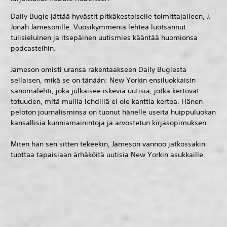
Daily Bugle jättää hyvästit pitkäkestoiselle toimittajalleen, J.
Jonah Jamesonille. Vuosikymmeniä lehteä luotsannut
tulisieluinen ja itsepäinen uutismies kääntää huomionsa
podcasteihin.
Jameson omisti uransa rakentaakseen Daily Buglesta
sellaisen, mikä se on tänään: New Yorkin ensiluokkaisin
sanomalehti, joka julkaisee iskeviä uutisia, jotka kertovat
totuuden, mitä muilla lehdillä ei ole kanttia kertoa. Hänen
peloton journalisminsa on tuonut hänelle useita huippuluokan
kansallisia kunniamainintoja ja arvostetun kirjasopimuksen.
Miten hän sen sitten tekeekin, Jameson vannoo jatkossakin
tuottaa tapaisiaan ärhäköitä uutisia New Yorkin asukkaille.