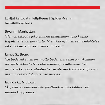
Lukijat kertovat mielipiteensä Spider-Manin
henkilöllisyydestä
Bryan I., Manhattan:
”Hän on takuulla joku entinen sirkuslainen, joka kaipaa
trapetsitaiteilun jännitystä. Miettikää nyt, hän vain heilahtelee
rakennuksesta toiseen kuin ei mitään.”
James S., Bronx:
”En tiedä kuka hän on, mutta tiedän mitä hän on: rikollinen.
Jos Spider-Man todella olisi meidän puolellamme, hän
näyttäisi kasvonsa. Muuten hän ei ole sen kummoisempi kuin
naamioidut roistot, joita hän nappaa.”
Jacinda C., Midtown:
”Äh, hän on varmaan joku punttipekka, joka tahtoo vain
esitellä kroppaansa.”