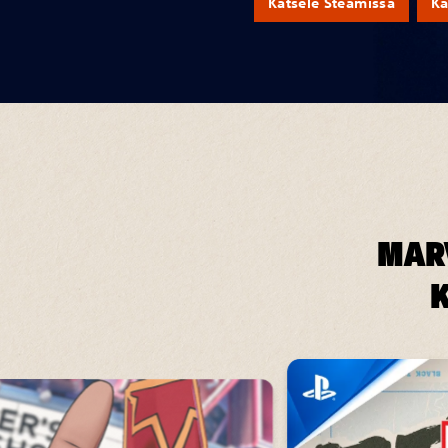
Katsele Steamissä
Ka
MARV
K