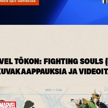
tsele Epic Gamesissa
EL TŌKON: FIGHTING SOULS (
UVAKAAPPAUKSIA JA VIDEOIT