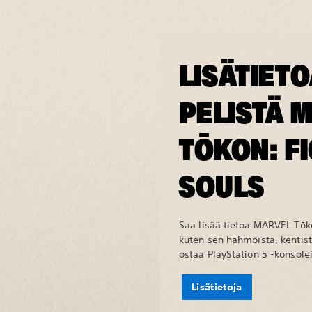
LISÄTIETO
PELISTÄ 
TŌKON: F
SOULS
Saa lisää tietoa MARVEL Tōko
kuten sen hahmoista, kentistä
ostaa PlayStation 5 -konsolei
Lisätietoja