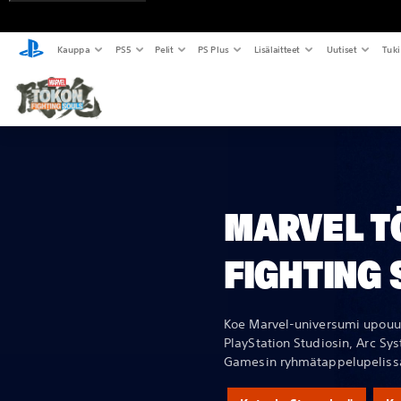
Kauppa
PS5
Pelit
PS Plus
Lisälaitteet
Uutiset
Tuki
MARVEL T
FIGHTING 
Koe Marvel-universumi upouud
PlayStation Studiosin, Arc Sy
Gamesin ryhmätappelupeliss