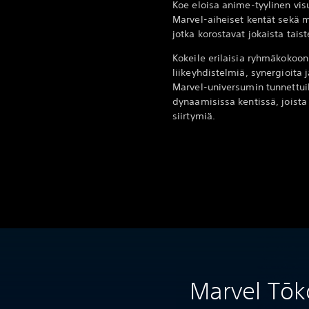
Koe eloisa anime-tyylinen vi
Marvel-aiheiset kentät sekä 
jotka korostavat jokaista tais
Kokeile erilaisia ryhmäkokoon
liikeyhdistelmiä, synergioita j
Marvel-universumin tunnettui
dynaamisissa kentissä, joista
siirtymiä.
Marvel Tōk