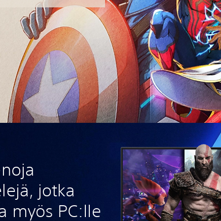
enoja
lejä, jotka
a myös PC:lle