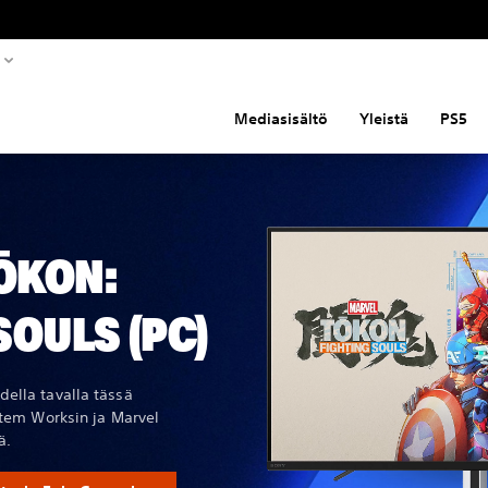
Mediasisältö
Yleistä
PS5
ŌKON:
SOULS (PC)
ella tavalla tässä
stem Worksin ja Marvel
ä.