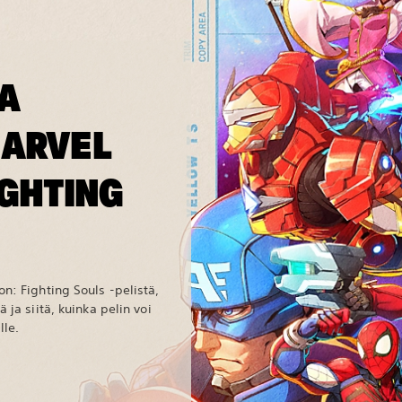
A
MARVEL
IGHTING
n: Fighting Souls -pelistä,
 ja siitä, kuinka pelin voi
lle.