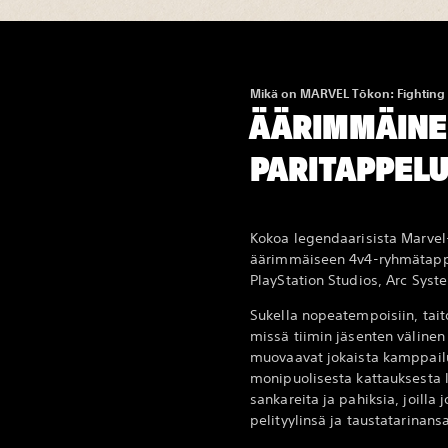
Mikä on MARVEL Tōkon: Fighting 
ÄÄRIMMÄINE
PARITAPPELU
Kokoa legendaarisista Marvel
äärimmäiseen 4v4-ryhmätappe
PlayStation Studios, Arc Sys
Sukella nopeatempoisiin, taito
missä tiimin jäsenten välinen 
muovaavat jokaista kamppailu
monipuolisesta kattauksesta 
sankareita ja pahiksia, joilla
pelityylinsä ja taustatarinansa