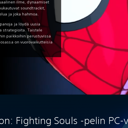
suaalinen ilme, dynaamiset
mukautuvat soundtrackit,
telua ja joka hahmoa.
panoja ja löydä uusia
a strategioita. Taistele
hin paikkoihin perustuvissa
 osassa on vuorovaikutteisia
on: Fighting Souls -pelin PC-