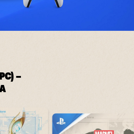
PC) –
A