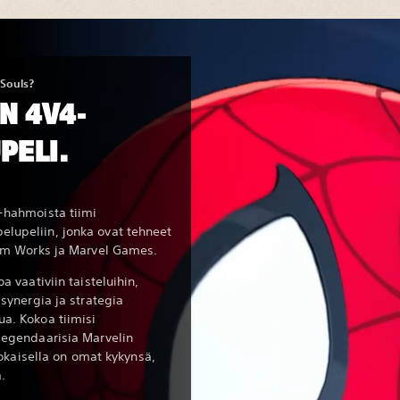
Souls?
N 4V4-
PELI.
-hahmoista tiimi
lupeliin, jonka ovat tehneet
tem Works ja Marvel Games.
a vaativiin taisteluihin,
synergia ja strategia
a. Kokoa tiimisi
legendaarisia Marvelin
 jokaisella on omat kykynsä,
.