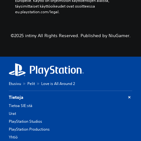
Europelle. Käyttö on ohjelmiston käyttöehtojen alaista, 
täysimittaiset käyttöoikeudet ovat osoitteessa 
eu.playstation.com/legal.
©2025 intiny All Rights Reserved. Published by NiuGamer.
Etusivu
Pelit
Love is All Around 2
Tietoja
Tietoa SIE:stä
Urat
PlayStation Studios
PlayStation Productions
Yhtiö