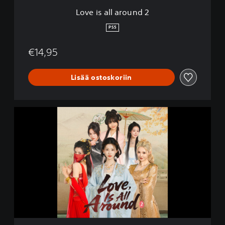
u
Love is all around 2
n
d
PS5
2
€14,95
Lisää ostoskoriin
L
o
v
e
i
s
a
l
l
a
r
o