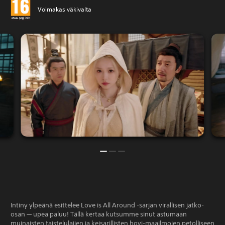
Voimakas väkivalta
Intiny ylpeänä esittelee Love is All Around -sarjan virallisen jatko-
osan — upea paluu! Tällä kertaa kutsumme sinut astumaan
muinaisten taistelulajien ja keisarillisten hovi-maailmojen petolliseen