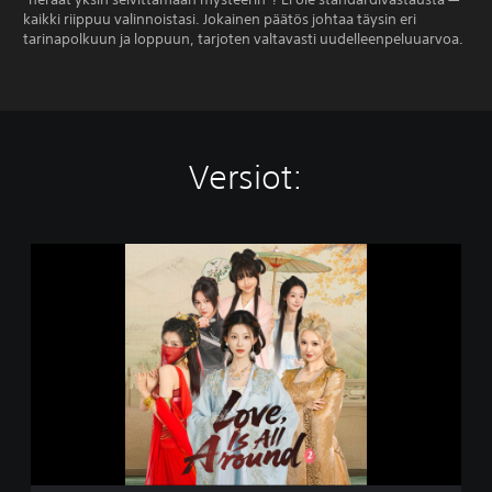
kaikki riippuu valinnoistasi. Jokainen päätös johtaa täysin eri
tarinapolkuun ja loppuun, tarjoten valtavasti uudelleenpeluuarvoa.
Versiot:
L
o
v
e
i
s
a
l
l
a
r
o