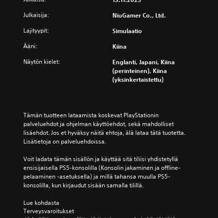
Julkaisija:
NiuGamer Co., Ltd.
Lajityypit:
Simulaatio
Ääni:
Kiina
Näytön kielet:
Englanti, Japani, Kiina
(perinteinen), Kiina
(yksinkertaistettu)
Tämän tuotteen lataamista koskevat PlayStationin 
palveluehdot ja ohjelman käyttöehdot, sekä mahdolliset 
lisäehdot. Jos et hyväksy näitä ehtoja, älä lataa tätä tuotetta. 
Lisätietoja on palveluehdoissa.
Voit ladata tämän sisällön ja käyttää sitä tiliisi yhdistetyllä 
ensisijaisella PS5-konsolilla (Konsolin jakaminen ja offline-
pelaaminen -asetuksella) ja millä tahansa muulla PS5-
konsolilla, kun kirjaudut sisään samalla tilillä.
Lue kohdasta 
Terveysvaroitukset