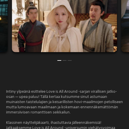
Intiny ylpeänä esittelee Love is All Around -sarjan virallisen jatko-
osan — upea paluu! Tällä kertaa kutsumme sinut astumaan
muinaisten taistelulajien ja keisarillisten hovi-maailmojen petolliseen
mutta lumoavaan maailmaan ja kokemaan ennennäkemättömän
immersiivisen romanttisen seikkailun.
Klassinen näyttelijäkaarti, ihastuttavia jälleennäkemisiä!
Jatkaaksemme Love is All Around -universumin viehätysvoimaa