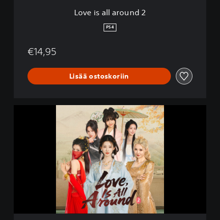
u
Love is all around 2
n
d
PS4
2
€14,95
Lisää ostoskoriin
L
o
v
e
i
s
a
l
l
a
r
o