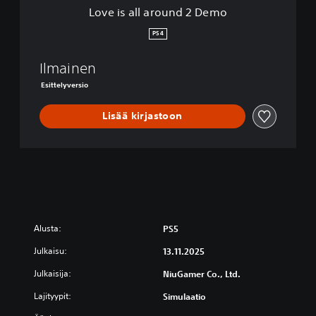
u
Love is all around 2 Demo
n
d
PS4
2
D
Ilmainen
e
m
Esittelyversio
o
Lisää kirjastoon
Alusta:
PS5
Julkaisu:
13.11.2025
Julkaisija:
NiuGamer Co., Ltd.
Lajityypit:
Simulaatio