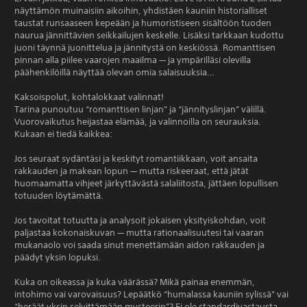
näyttämön muinaisiin aikoihin, yhdistäen kauniin historialliset
taustat runsaaseen kepeään ja humoristiseen sisältöön tuoden
naurua jännittävien seikkailujen keskelle. Lisäksi tarkkaan kudottu
juoni täynnä juonittelua ja jännitystä on keskiössä. Romanttisen
pinnan alla piilee vaarojen maailma — ja ympärilläsi olevilla
päähenkilöillä näyttää olevan omia salaisuuksia…
Kaksoispolut, kohtalokkaat valinnat!
Tarina punoutuu “romanttisen linjan” ja “jännityslinjan” välillä.
Vuorovaikutus heijastaa elämää, ja valinnoilla on seurauksia.
Kukaan ei tiedä kaikkea:
Jos seuraat sydäntäsi ja keskityt romantiikkaan, voit ansaita
rakkauden ja makean lopun — mutta riskeeraat, että jätät
huomaamatta vihjeet järkyttävästä salaliitosta, jättäen lopullisen
totuuden löytämättä.
Jos tavoitat totuutta ja analysoit jokaisen yksityiskohdan, voit
paljastaa kokonaiskuvan — mutta rationaalisuutesi tai vaaran
mukanaolo voi saada sinut menettämään aidon rakkauden ja
päädyt yksin lopuksi.
Kuka on oikeassa ja kuka väärässä? Mikä painaa enemmän,
intohimo vai varovaisuus? Lepäätkö “humalassa kauniin sylissä” vai
“heräät yksin selvittämään mysteerin”? Ei ole standardivastausta —