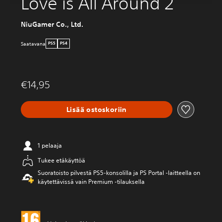
Love is All Around 2
NiuGamer Co., Ltd.
Saatavana
PS5
PS4
€14,95
Lisää ostoskoriin
1 pelaaja
Tukee etäkäyttöä
Suoratoisto pilvestä PS5-konsolilla ja PS Portal ‑laitteella on
käytettävissä vain Premium ‑tilauksella