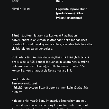
Ääni:
Kiina
Näytön kielet:
Englanti, Japani, Kiina
(perinteinen), Kiina
(yksinkertaistettu)
Tämän tuotteen lataamista koskevat PlayStationin 
palveluehdot ja ohjelman käyttöehdot, sekä mahdolliset 
lisäehdot. Jos et hyväksy näitä ehtoja, älä lataa tätä tuotetta. 
Lisätietoja on palveluehdoissa.
Voit ladata tämän sisällön ja käyttää sitä tiliisi yhdistetyllä 
ensisijaisella PS5-konsolilla (Konsolin jakaminen ja offline-
pelaaminen -asetuksella) ja millä tahansa muulla PS5-
konsolilla, kun kirjaudut sisään samalla tilillä.
Lue kohdasta 
Terveysvaroitukset
 tärkeitä terveyteen liittyviä tietoja ennen kuin käytät tätä 
tuotetta.
Kirjasto-ohjelmat © Sony Interactive Entertainment Inc., 
lisensoitu yksinoikeudella Sony Interactive Entertainment 