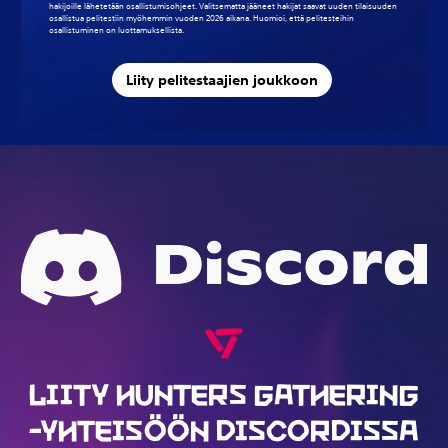
hakijoille lähetetään osallistumisohjeet. Valitsematta jääneet hakijat saavat uuden tilaisuuden
osallistua pelitestiin myöhemmin vuoden 2026 aikana. Huomioi, että pelitesteihin
osallistuminen on luottamuksellista.
Liity pelitestaajien joukkoon
LIITY HUNTERS GATHERING
-YHTEISÖÖN DISCORDISSA