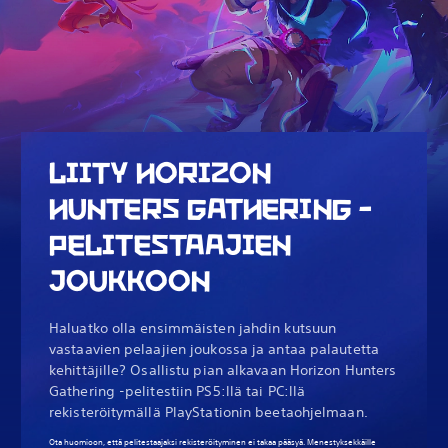
LIITY HORIZON
HUNTERS GATHERING -
PELITESTAAJIEN
JOUKKOON
Haluatko olla ensimmäisten jahdin kutsuun
vastaavien pelaajien joukossa ja antaa palautetta
kehittäjille? Osallistu pian alkavaan Horizon Hunters
Gathering -pelitestiin PS5:llä tai PC:llä
rekisteröitymällä PlayStationin beetaohjelmaan.
Ota huomioon, että pelitestaajaksi rekisteröityminen ei takaa pääsyä. Menestyksekkäille