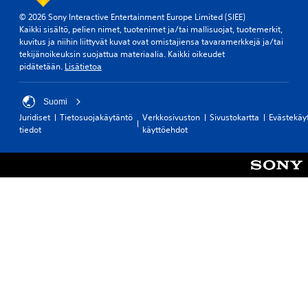
© 2026 Sony Interactive Entertainment Europe Limited (SIEE)
Kaikki sisältö, pelien nimet, tuotenimet ja/tai mallisuojat, tuotemerkit,
kuvitus ja niihin liittyvät kuvat ovat omistajiensa tavaramerkkejä ja/tai
tekijänoikeuksin suojattua materiaalia. Kaikki oikeudet
pidätetään.
Lisätietoa
Suomi
Juridiset
Tietosuojakäytäntö
Verkkosivuston
Sivustokartta
Evästekäy
tiedot
käyttöehdot