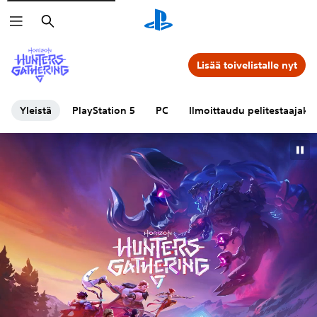
Haku
Lisää toivelistalle nyt
Yleistä
PlayStation 5
PC
Ilmoittaudu pelitestaajaksi