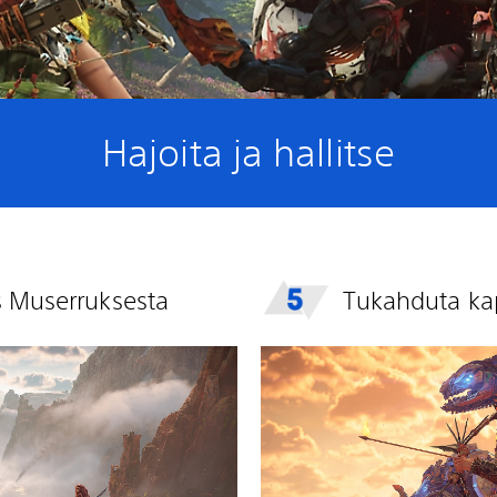
Hajoita ja hallitse
is Muserruksesta
Tukahduta ka