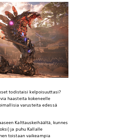
kset todistaisi kelpoisuuttasi?
via haasteita kokeneelle
voimallisia varusteita edessä
aaseen Kalttauskeihäältä, kunnes
oksi) ja puhu Kallalle
inen toistaan vaikeampia