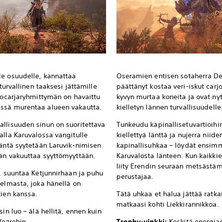
le osuudelle, kannattaa
Oseramien entisen sotaherra De
 turvallinen taaksesi jättämille
päättänyt kostaa veri-iskut carjo
rjocarjaryhmittymän on havaittu
kyvyn murtaa koneita ja ovat ny
ässä murentaa alueen vakautta.
kielletyn lännen turvallisuudelle
allisuuden sinun on suoritettava
Tunkeudu kapinallisetuvartioihin
alla Karuvalossa vangitulle
kiellettyä länttä ja nujerra niid
Häntä syytetään Laruvik-nimisen
kapinallisuhkaa – löydät ensimm
hän vakuuttaa syyttömyyttään.
Karuvalosta länteen. Kun kaikkien
liity Erendin seuraan metsästä
e, suuntaa Ketjunnirhaan ja puhu
perustajaa.
gelmasta, joka hänellä on
kien kanssa.
Tätä uhkaa et halua jättää ratka
matkaasi kohti Liekkirannikkoa.
sin luo – älä hellitä, ennen kuin
Vezrehin.
Trophy-vinkki:
Keskitä energiasi