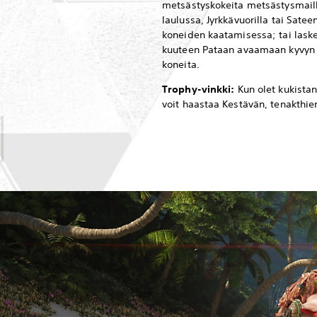
metsästyskokeita metsästysmail
laulussa, Jyrkkävuorilla tai Sateen
koneiden kaatamisessa; tai las
kuuteen Pataan avaamaan kyvyn 
koneita.
Trophy-vinkki:
Kun olet kukistan
voit haastaa Kestävän, tenakthien