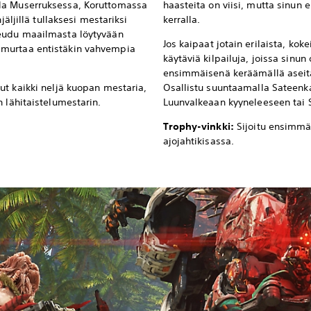
la Muserruksessa, Koruttomassa
haasteita on viisi, mutta sinun ei
jäljillä tullaksesi mestariksi
kerralla.
keudu maailmasta löytyvään
Jos kaipaat jotain erilaista, koke
murtaa entistäkin vahvempia
käytäviä kilpailuja, joissa sinun
ensimmäisenä keräämällä aseita
ut kaikki neljä kuopan mestaria,
Osallistu suuntaamalla Sateenkai
 lähitaistelumestarin.
Luunvalkeaan kyyneleeseen tai 
Trophy-vinkki:
Sijoitu ensimmä
ajojahtikisassa.