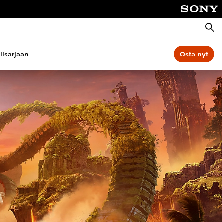
Haku
lisarjaan
Osta nyt