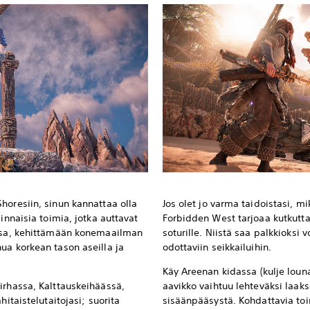
horesiin, sinun kannattaa olla
Jos olet jo varma taidoistasi, mi
innaisia toimia, jotka auttavat
Forbidden West tarjoaa kutkutta
ussa, kehittämään konemaailman
soturille. Niistä saa palkkioksi 
ua korkean tason aseilla ja
odottaviin seikkailuihin.
Käy Areenan kidassa (kulje loun
irhassa, Kalttauskeihäässä,
aavikko vaihtuu lehteväksi laaks
hitaistelutaitojasi; suorita
sisäänpääsystä. Kohdattavia to