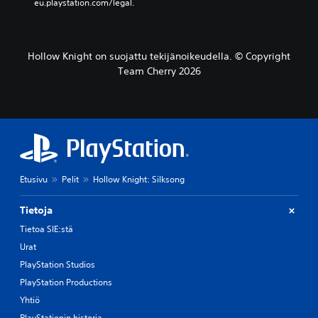
i
eu.playstation.com/legal.
m
i
s
s
Hollow Knight on suojattu tekijänoikeudella. © Copyright
a
Team Cherry 2026
k
ä
y
t
t
ö
ö
n
Etusivu
Pelit
Hollow Knight: Silksong
v
a
i
Tietoja
h
Tietoa SIE:stä
t
o
Urat
e
PlayStation Studios
h
PlayStation Productions
t
o
Yhtiö
i
PlayStationin historia