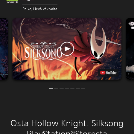
Pelko, Lievä väkivalta
Osta Hollow Knight: Silksong
PlayStation®Storesta