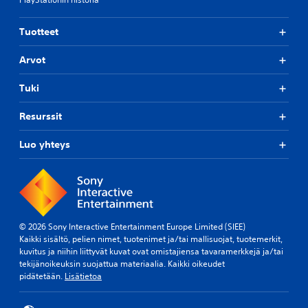
s
e
n
Tuotteet
e
n
Arvot
n
a
Tuki
l
t
a
Resurssit
m
ä
Luo yhteys
ä
r
i
t
e
t
y
© 2026 Sony Interactive Entertainment Europe Limited (SIEE)
n
Kaikki sisältö, pelien nimet, tuotenimet ja/tai mallisuojat, tuotemerkit,
a
kuvitus ja niihin liittyvät kuvat ovat omistajiensa tavaramerkkejä ja/tai
s
tekijänoikeuksin suojattua materiaalia. Kaikki oikeudet
e
pidätetään.
Lisätietoa
t
t