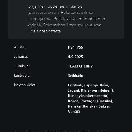
u
u
Ohjaimen uudelleenmääritys
d
(perusasetukset), Pelattavissa ilman
e
liikeohjaimia, Pelattavissa ilman ohjaimen
l
värinää, Pelattavissa ilman mukautuvaa
l
liipaisintehostetta
e
e
n
Alusta:
PS4, PS5
m
Julkaisu:
4.9.2025
ä
ä
Julkaisija:
TEAM CHERRY
r
Lajityypit:
Seikkailu
i
t
Näytön kielet:
Englanti, Espanja, Italia,
y
Japani, Kiina (perinteinen),
s
Kiina (yksinkertaistettu),
(
Korea, Portugali (Brasilia),
p
Ranska (Ranska), Saksa,
Venäjä
e
r
u
s