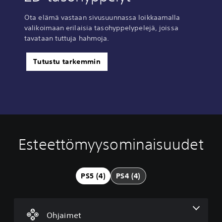
Ota elämä vastaan sivusuunnassa loikkaamalla
valikoimaan erilaisia tasohyppelypelejä, joissa
tavataan tuttuja hahmoja.
Tutustu tarkemmin
Esteettömyysominaisuudet
O
h
j
a
PS5 (4)
PS4 (4)
i
m
e
n
Ohjaimet