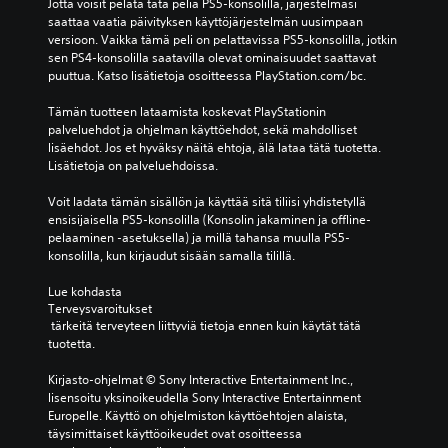
Jotta voisit pelata tätä peliä PS5-konsolilla, järjestelmäsi 
a
saattaa vaatia päivityksen käyttöjärjestelmän uusimpaan 
s
versioon. Vaikka tämä peli on pelattavissa PS5-konsolilla, jotkin 
e
sen PS4-konsolilla saatavilla olevat ominaisuudet saattavat 
t
puuttua. Katso lisätietoja osoitteessa PlayStation.com/bc.
u
k
Tämän tuotteen lataamista koskevat PlayStationin 
palveluehdot ja ohjelman käyttöehdot, sekä mahdolliset 
s
lisäehdot. Jos et hyväksy näitä ehtoja, älä lataa tätä tuotetta. 
e
Lisätietoja on palveluehdoissa.
t
)
Voit ladata tämän sisällön ja käyttää sitä tiliisi yhdistetyllä 
V
ensisijaisella PS5-konsolilla (Konsolin jakaminen ja offline-
o
pelaaminen -asetuksella) ja millä tahansa muulla PS5-
i
konsolilla, kun kirjaudut sisään samalla tilillä.
t
o
Lue kohdasta 
t
Terveysvaroitukset
t
 tärkeitä terveyteen liittyviä tietoja ennen kuin käytät tätä 
a
tuotetta.
a
o
Kirjasto-ohjelmat © Sony Interactive Entertainment Inc., 
h
lisensoitu yksinoikeudella Sony Interactive Entertainment 
j
Europelle. Käyttö on ohjelmiston käyttöehtojen alaista, 
a
täysimittaiset käyttöoikeudet ovat osoitteessa 