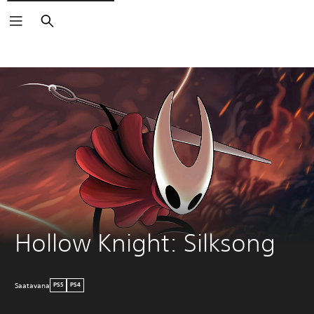
Haku
Hollow Knight: Silksong
Saatavana
PS5
PS4