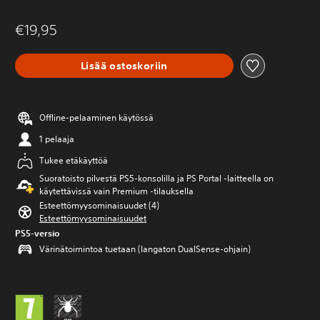
€19,95
Lisää ostoskoriin
Offline-pelaaminen käytössä
1 pelaaja
Tukee etäkäyttöä
Suoratoisto pilvestä PS5-konsolilla ja PS Portal ‑laitteella on
käytettävissä vain Premium ‑tilauksella
Esteettömyysominaisuudet (4)
Esteettömyysominaisuudet
PS5-versio
Värinätoimintoa tuetaan (langaton DualSense-ohjain)