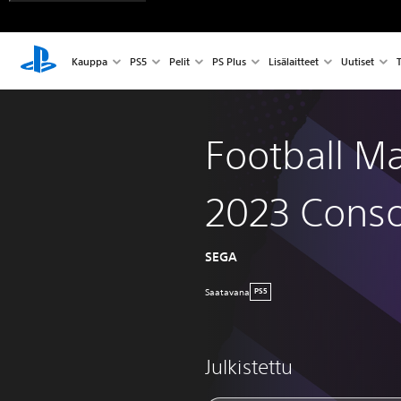
Kauppa
PS5
Pelit
PS Plus
Lisälaitteet
Uutiset
T
Football M
2023 Conso
SEGA
Saatavana
PS5
Julkistettu