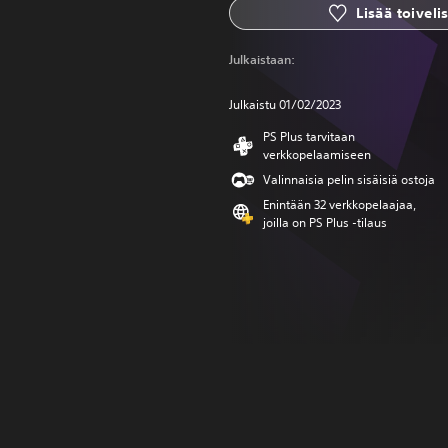
Lisää toivelis
Julkaistaan:
Julkaistu 01/02/2023
PS Plus tarvitaan
verkkopelaamiseen
Valinnaisia pelin sisäisiä ostoja
Enintään 32 verkkopelaajaa,
joilla on PS Plus -tilaus