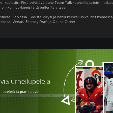
si kuuluviin. Pidä sytyttävä puhe Team Talk -puheilla ja toimi ratka
lloin kun joukkueesi sitä eniten tarvitsee.
stäväsi verkossa. Todista kykysi ja hanki kerskailuoikeudet kolmessa
ilassa: Versus, Fantasy Draft ja Online Career.
via urheilupelejä
lupelejä ja pian tuleviin