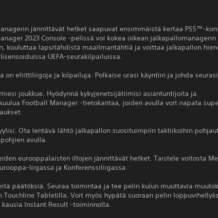
Managerin jännittävät hetket saapuvat ensimmäistä kertaa PS5™-kons
Manager 2023 Console -pelissä voi kokea oikean jalkapallomanagerin
n, kouluttaa lapsitähdistä maailmantähtiä ja voittaa jalkapallon hie
 lisensoiduissa UEFA-seurakilpailuissa.
a on eliittiliigoja ja kilpailuja. Polkaise urasi käyntiin ja johda seuras
miesi joukkue. Hyödynnä kykyjenetsijätiimisi asiantuntijoita ja
ulua Football Manager -tietokantaa, joiden avulla voit napata supe
aukset.
tyylisi. Ota lentävä lähtö jalkapallon suosituimpiin taktiikoihin pohjau
pohjien avulla.
eiden eurooppalaisten iltojen jännittävät hetket. Taistele voitosta M
Eurooppa-liigassa ja Konferenssiliigassa.
eitä päätöksiä. Seuraa toimintaa ja tee pelin kulun muuttavia muuto
in Touchline Tabletilla. Voit myös hypätä suoraan pelin loppuvihellyk
 kausia Instant Result -toiminnolla.