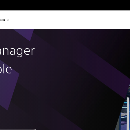
uki
anager
le