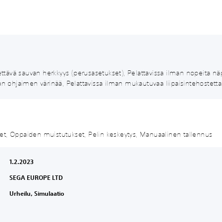
ävä sauvan herkkyys (perusasetukset), Pelattavissa ilman nopeita näppä
an ohjaimen värinää, Pelattavissa ilman mukautuvaa liipaisintehostetta
et, Oppaiden muistutukset, Pelin keskeytys, Manuaalinen tallennus
1.2.2023
SEGA EUROPE LTD
Urheilu, Simulaatio