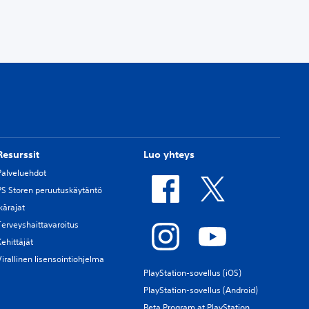
Resurssit
Luo yhteys
Palveluehdot
PS Storen peruutuskäytäntö
Ikärajat
Terveyshaittavaroitus
Kehittäjät
Virallinen lisensointiohjelma
PlayStation-sovellus (iOS)
PlayStation-sovellus (Android)
Beta Program at PlayStation