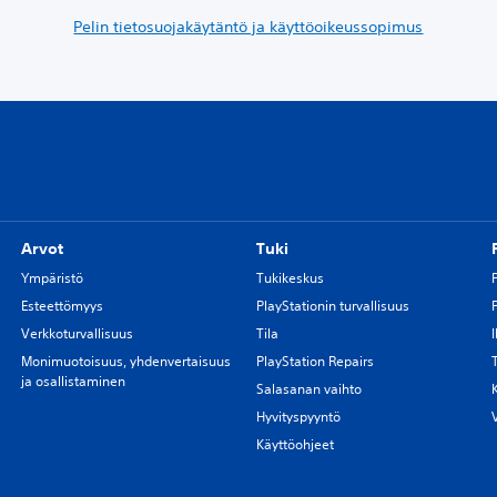
Pelin tietosuojakäytäntö ja käyttöoikeussopimus
Arvot
Tuki
Ympäristö
Tukikeskus
Esteettömyys
PlayStationin turvallisuus
Verkkoturvallisuus
Tila
Monimuotoisuus, yhdenvertaisuus
PlayStation Repairs
ja osallistaminen
Salasanan vaihto
Hyvityspyyntö
Käyttöohjeet