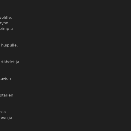
olille.
 työn
noimpia
i huipulle.
rtähdet ja
tuvien
estarien
ksia
seen ja