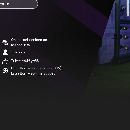
talle
Online-pelaaminen on
mahdollista
1 pelaaja
Tukee etäkäyttöä
Esteettömyysominaisuudet (15)
Esteettömyysominaisuudet