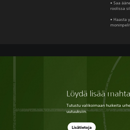
• Saa ääne
roolissa si
• Haasta y
moninpelit
Löydä lisää mahta
Tutustu valikoimaan huikeita urhei
uutuuksiin.
Lisätietoja