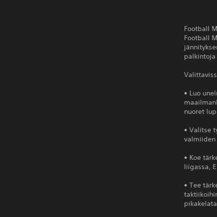
Football 
Football 
jännitykse
palkintoja
Valittaviss
• Luo unel
maailmanku
nuoret lup
• Valitse 
valmiiden 
• Koe tärk
liigassa, 
• Tee tärk
taktiikoih
pikakelata