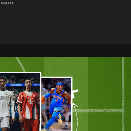
isevassa