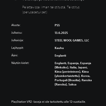
k
s
Pelattavissa ilman tekstitystä, Tekstitys
k
a
u
i
(perusasetukset)
u
l
d
m
Alusta:
PS5
e
a
n
n
Julkaisu:
13.6.2025
s
t
ä
e
Julkaisija:
STEEL WOOL GAMES, LLC
ä
k
Lajityypit:
Kauhu
t
s
i
t
Ääni:
Englanti
m
i
Näytön kielet:
Englanti, Espanja, Espanja
e
t
(Meksiko), Italia, Japani,
t
y
Kiina (perinteinen), Kiina
s
V
(yksinkertaistettu), Korea,
t
o
Portugali (Brasilia), Ranska
ä
i
(Ranska), Saksa
t
V
p
o
i
i
e
t
PlayStation VR2 ‑laseja ei ole tarkoitettu alle 12-vuotiaille.
n
p