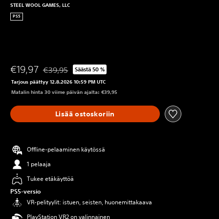
STEEL WOOL GAMES, LLC
PS5
€19,97
€39,95
Säästä 50 %
Alennettu alkuperäisestä hinnasta €39,95
Tarjous päättyy 12.8.2026 10:59 PM UTC
Matalin hinta 30 viime päivän ajalta: €39,95
Lisää ostoskoriin
Offline-pelaaminen käytössä
1 pelaaja
Tukee etäkäyttöä
PS5-versio
VR-pelityylit: istuen, seisten, huonemittakaava
PlayStation VR2 on valinnainen