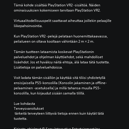
e
e
Tämä kohde sisältää PlayStation VR2 -sisältöä. Näiden 
n
l
ominaisuuksien kokemiseen tarvitaan PlayStation VR2.
t
a
ä
t
Virtuaalitodellisuuspelit saattavat aiheuttaa joillekin pelaajille 
ä
a
liikepahoinvointia.
y
i
k
l
Kun PlayStation VR2 -pelejä pelataan huonemittakaavassa, 
s
m
pelialueen on oltava kooltaan vähintään 2 m × 2 m.
i
a
t
n
Tämän tuotteen lataamista koskevat PlayStationin 
t
t
palveluehdot ja ohjelman käyttöehdot, sekä mahdolliset 
ä
e
lisäehdot. Jos et hyväksy näitä ehtoja, älä lataa tätä tuotetta. 
i
k
Lisätietoja on palveluehdoissa.
s
s
t
t
Voit ladata tämän sisällön ja käyttää sitä tiliisi yhdistetyllä 
e
i
ensisijaisella PS5-konsolilla (Konsolin jakaminen ja offline-
n
t
pelaaminen -asetuksella) ja millä tahansa muulla PS5-
ä
y
konsolilla, kun kirjaudut sisään samalla tilillä.
ä
s
n
t
Lue kohdasta 
i
ä
Terveysvaroitukset
l
 tärkeitä terveyteen liittyviä tietoja ennen kuin käytät tätä 
,
ä
tuotetta.
k
h
o
t
Kirjasto-ohjelmat © Sony Interactive Entertainment Inc., 