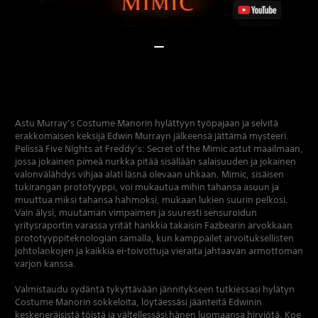
Astu Murray’s Costume Manorin hylättyyn työpajaan ja selvitä
erakkomaisen keksijä Edwin Murrayn jälkeensä jättämä mysteeri.
Pelissä Five Nights at Freddy’s: Secret of the Mimic astut maailmaan,
jossa jokainen pimeä nurkka pitää sisällään salaisuuden ja jokainen
valonvälähdys vihjaa alati läsnä olevaan uhkaan. Mimic, sisäisen
tukirangan prototyyppi, voi mukautua mihin tahansa asuun ja
muuttua miksi tahansa hahmoksi, mukaan lukien suurin pelkosi.
Vain älysi, muutaman vimpaimen ja suuresti sensuroidun
yritysraportin varassa yrität hankkia takaisin Fazbearin arvokkaan
prototyyppiteknologian samalla, kun kamppailet arvoituksellisten
johtolankojen ja kaikkia ei-toivottuja vieraita jahtaavan armottoman
varjon kanssa.
Valmistaudu sydäntä tykyttävään jännitykseen tutkiessasi hylätyn
Costume Manorin sokkeloita, löytäessäsi jäänteitä Edwinin
keskeneräisistä töistä ja vältellessäsi hänen luomaansa hirviötä. Koe