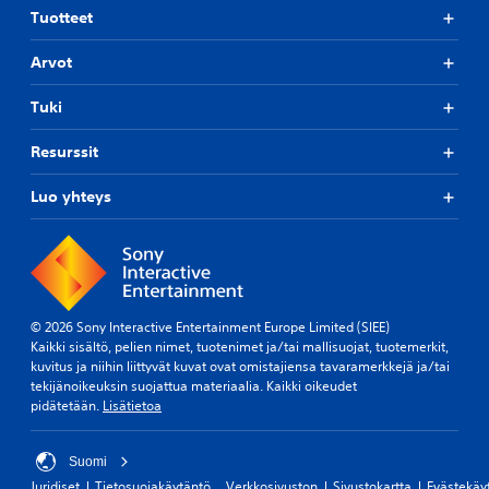
t
i
Tuotteet
i
m
t
y
Arvot
y
k
s
i
Tuki
(
s
t
p
Resurssit
ä
e
ä
r
n
Luo yhteys
u
i
s
i
a
t
s
ä
e
.
t
© 2026 Sony Interactive Entertainment Europe Limited (SIEE)
u
Kaikki sisältö, pelien nimet, tuotenimet ja/tai mallisuojat, tuotemerkit,
k
kuvitus ja niihin liittyvät kuvat ovat omistajiensa tavaramerkkejä ja/tai
s
tekijänoikeuksin suojattua materiaalia. Kaikki oikeudet
e
pidätetään.
Lisätietoa
t
)
Suomi
P
Juridiset
Tietosuojakäytäntö
Verkkosivuston
Sivustokartta
Evästekäy
e