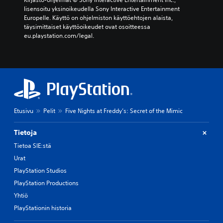
s
e
lisensoitu yksinoikeudella Sony Interactive Entertainment 
k
i
Europelle. Käyttö on ohjelmiston käyttöehtojen alaista, 
a
d
täysimittaiset käyttöoikeudet ovat osoitteessa 
p
e
eu.playstation.com/legal.
e
n
l
ä
i
ä
s
n
s
e
ä
n
e
v
i
o
p
Etusivu
Pelit
Five Nights at Freddy’s: Secret of the Mimic
i
u
m
h
a
Tietoja
u
k
t
Tietoa SIE:stä
k
a
Urat
u
.
u
PlayStation Studios
k
PlayStation Productions
T
s
i
e
Yhtiö
a
k
PlayStationin historia
t
s
a