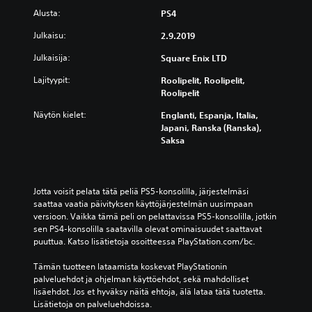
Alusta:
PS4
Julkaisu:
2.9.2019
Julkaisija:
Square Enix LTD
Lajityypit:
Roolipelit, Roolipelit,
Roolipelit
Näytön kielet:
Englanti, Espanja, Italia,
Japani, Ranska (Ranska),
Saksa
Jotta voisit pelata tätä peliä PS5-konsolilla, järjestelmäsi 
saattaa vaatia päivityksen käyttöjärjestelmän uusimpaan 
versioon. Vaikka tämä peli on pelattavissa PS5-konsolilla, jotkin 
sen PS4-konsolilla saatavilla olevat ominaisuudet saattavat 
puuttua. Katso lisätietoja osoitteessa PlayStation.com/bc.
Tämän tuotteen lataamista koskevat PlayStationin 
palveluehdot ja ohjelman käyttöehdot, sekä mahdolliset 
lisäehdot. Jos et hyväksy näitä ehtoja, älä lataa tätä tuotetta. 
Lisätietoja on palveluehdoissa.