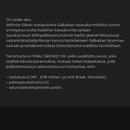
On sodan aika.
Velhotar Edean manipuloima Galbadian tasavalta mobilisoi suuret
armeijansa muita maailman kansakuntia vastaan.
Squall ja muut eliittipalkkasoturiryhmä SeeDin jäsenet liittoutuvat
vastarintataistelija Rinoan kanssa taistellakseen Galbadian tyranniaa
vastaan ja estääkseen Edeaa toteuttamasta todellista tavoitettaan.
Tämä tuote on FINAL FANTASY VIII -pelin uudistettu versio, joka
sisältää lukuisia parannuksia, mukaan lukien lisäasetuksia, joilla
pelikokemusta ja vaikeustasoa voi mukauttaa, esim.:
– taisteluavut (HP-, ATB-mittari- ja Limit Break -tehosteet)
– pelinopeustehoste (x3)
– satunnaiskohtaamisten poisto.