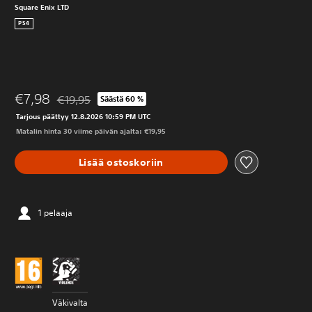
Square Enix LTD
PS4
€7,98
€19,95
Säästä 60 %
Alennettu alkuperäisestä hinnasta €19,95
Tarjous päättyy 12.8.2026 10:59 PM UTC
Matalin hinta 30 viime päivän ajalta: €19,95
Lisää ostoskoriin
1 pelaaja
Väkivalta