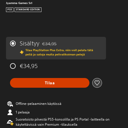
Jyamma Games Srl
PS5
STANDARD EDITION
Sisältyy
€34,95
Alennettu alkuperäisestä hinnasta €34,95
Tilaa PlayStation Plus Extra, niin voit pelata tätä
peliä ja satoja muita pelivalikoiman pelejä
€34,95
Tilaa
Offline-pelaaminen käytössä
1 pelaaja
Suoratoisto pilvestä PS5-konsolilla ja PS Portal ‑laitteella on
käytettävissä vain Premium ‑tilauksella