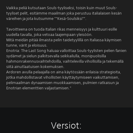
Vaikka peliä kutsutaan Souls-tyyliseksi, toisin kuin muut Souls-
tyyliset pelit, esitämme maailman joka perustuu italialaisen kesän
väreihen ja jota kutsumme ""Kesä-Soulsiksi"".
Tavoitteena on tuoda Italian rikas menneisyys ja kulttuuri esille
uudella tavalla, joka vetoaa laajempaan yleisöön.
Mitä meidän pitää ilmaista pelin taidetyylillä on Italiassa käymisen
tunne, värit ja eloisuus.
Enotria: The Last Song haluaa valloittaa Souls-tyylisten pelien fanien
sydämet ja sielun palkitsevalla seikkailulla, monipuolisilla
hahmonrakennusvaihtehdoilla, vaihtelevilla vihollisilla ja tekemällä
siitä ainutlaatuisen kokemuksen.
Ardoren avulla pelaajalla on aina käytössään erilaisia strategioita,
jotka mahdollistavat vihollisten käyttäytymiseen vaikuttamisen,
pelimaailman dynaamisen muokkaamisen, pulmien ratkaisun ja
Enotrian elementtien valjastamisen."
Versiot: