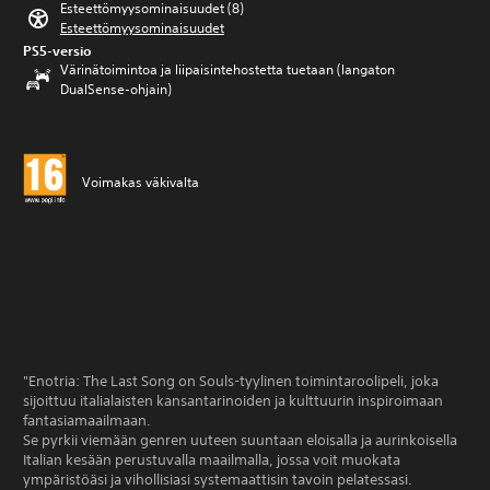
Esteettömyysominaisuudet (8)
Esteettömyysominaisuudet
PS5-versio
Värinätoimintoa ja liipaisintehostetta tuetaan (langaton
DualSense-ohjain)
Voimakas väkivalta
"Enotria: The Last Song on Souls-tyylinen toimintaroolipeli, joka
sijoittuu italialaisten kansantarinoiden ja kulttuurin inspiroimaan
fantasiamaailmaan.
Se pyrkii viemään genren uuteen suuntaan eloisalla ja aurinkoisella
Italian kesään perustuvalla maailmalla, jossa voit muokata
ympäristöäsi ja vihollisiasi systemaattisin tavoin pelatessasi.