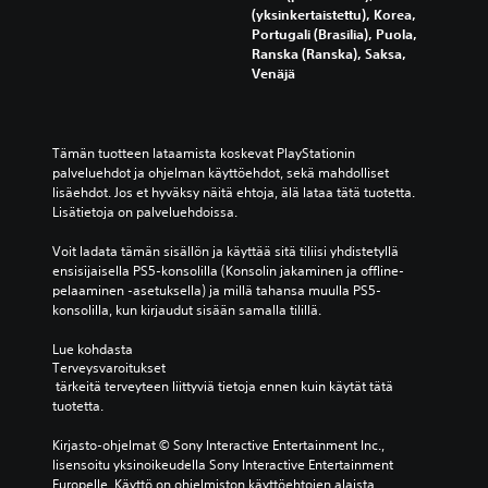
l
o
s
(yksinkertaistettu), Korea,
t
m
p
i
Portugali (Brasilia), Puola,
a
)
p
t
Ranska (Ranska), Saksa,
n
a
V
t
Venäjä
t
i
o
ä
e
s
i
i
k
i
t
s
s
i
o
t
Tämän tuotteen lataamista koskevat PlayStationin 
t
n
t
e
palveluehdot ja ohjelman käyttöehdot, sekä mahdolliset 
i
m
t
n
lisäehdot. Jos et hyväksy näitä ehtoja, älä lataa tätä tuotetta. 
t
i
a
ä
Lisätietoja on palveluehdoissa.
y
l
a
ä
s
l
o
n
Voit ladata tämän sisällön ja käyttää sitä tiliisi yhdistetyllä 
t
o
h
i
ensisijaisella PS5-konsolilla (Konsolin jakaminen ja offline-
ä
i
j
l
pelaaminen -asetuksella) ja millä tahansa muulla PS5-
,
n
a
ä
konsolilla, kun kirjaudut sisään samalla tilillä.
k
t
i
h
o
a
m
t
Lue kohdasta 
s
h
i
e
Terveysvaroitukset
k
a
s
i
 tärkeitä terveyteen liittyviä tietoja ennen kuin käytät tätä 
a
n
s
d
tuotetta.
p
s
a
e
e
a
k
n
Kirjasto-ohjelmat © Sony Interactive Entertainment Inc., 
l
.
ä
ä
lisensoitu yksinoikeudella Sony Interactive Entertainment 
i
y
ä
Europelle. Käyttö on ohjelmiston käyttöehtojen alaista, 