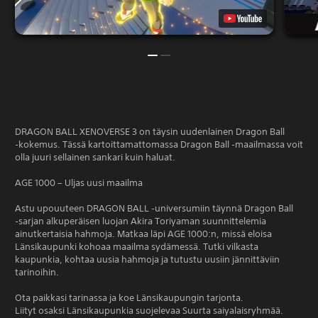
DRAGON BALL XENOVERSE 3 on täysin uudenlainen Dragon Ball
‑kokemus. Tässä kartoittamattomassa Dragon Ball ‑maailmassa voit
olla juuri sellainen sankari kuin haluat.
AGE 1000 – Uljas uusi maailma
Astu upouuteen DRAGON BALL ‑universumiin täynnä Dragon Ball
‑sarjan alkuperäisen luojan Akira Toriyaman suunnittelemia
ainutkertaisia hahmoja. Matkaa läpi AGE 1000:n, missä eloisa
Länsikaupunki kohoaa maailma sydämessä. Tutki vilkasta
kaupunkia, kohtaa uusia hahmoja ja tutustu uusiin jännittäviin
tarinoihin.
Ota paikkasi tarinassa ja koe Länsikaupungin tarjonta.
Liityt osaksi Länsikaupunkia suojelevaa Suurta saiyalaisryhmää.