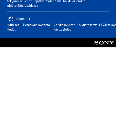
tekijänoikeuksin suojattua materiaalia. Kaikki oikeudet
pidätetään.
Lisätietoa
Suomi
Juridiset
Tietosuojakäytäntö
Verkkosivuston
Sivustokartta
Evästekäy
tiedot
käyttöehdot