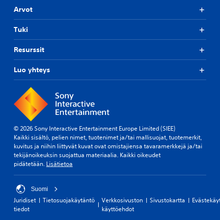
Arvot
Tuki
Resurssit
Luo yhteys
© 2026 Sony Interactive Entertainment Europe Limited (SIEE)
Kaikki sisältö, pelien nimet, tuotenimet ja/tai mallisuojat, tuotemerkit,
kuvitus ja niihin liittyvät kuvat ovat omistajiensa tavaramerkkejä ja/tai
tekijänoikeuksin suojattua materiaalia. Kaikki oikeudet
pidätetään.
Lisätietoa
Suomi
Juridiset
Tietosuojakäytäntö
Verkkosivuston
Sivustokartta
Evästekäy
tiedot
käyttöehdot