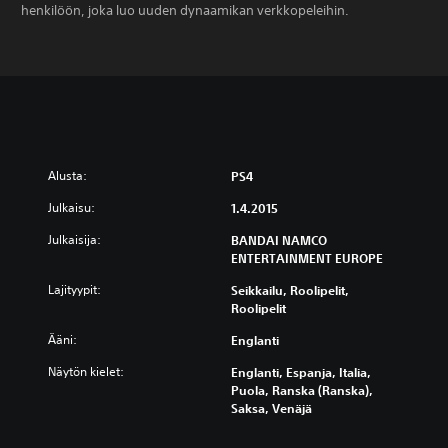
henkilöön, joka luo uuden dynaamikan verkkopeleihin.
Alusta:
PS4
Julkaisu:
1.4.2015
Julkaisija:
BANDAI NAMCO
ENTERTAINMENT EUROPE
Lajityypit:
Seikkailu, Roolipelit,
Roolipelit
Ääni:
Englanti
Näytön kielet:
Englanti, Espanja, Italia,
Puola, Ranska (Ranska),
Saksa, Venäjä