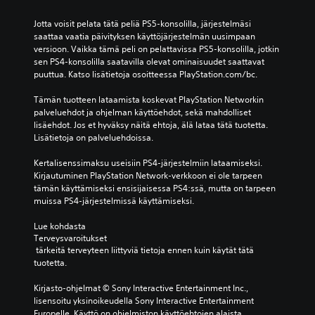
Jotta voisit pelata tätä peliä PS5-konsolilla, järjestelmäsi 
saattaa vaatia päivityksen käyttöjärjestelmän uusimpaan 
versioon. Vaikka tämä peli on pelattavissa PS5-konsolilla, jotkin 
sen PS4-konsolilla saatavilla olevat ominaisuudet saattavat 
puuttua. Katso lisätietoja osoitteessa PlayStation.com/bc.
Tämän tuotteen lataamista koskevat PlayStation Networkin 
palveluehdot ja ohjelman käyttöehdot, sekä mahdolliset 
lisäehdot. Jos et hyväksy näitä ehtoja, älä lataa tätä tuotetta. 
Lisätietoja on palveluehdoissa.
Kertalisenssimaksu useisiin PS4-järjestelmiin lataamiseksi. 
Kirjautuminen PlayStation Network-verkkoon ei ole tarpeen 
tämän käyttämiseksi ensisijaisessa PS4:ssä, mutta on tarpeen 
muissa PS4-järjestelmissä käyttämiseksi.
Lue kohdasta 
Terveysvaroitukset
 tärkeitä terveyteen liittyviä tietoja ennen kuin käytät tätä 
tuotetta.
Kirjasto-ohjelmat © Sony Interactive Entertainment Inc., 
lisensoitu yksinoikeudella Sony Interactive Entertainment 
Europelle. Käyttö on ohjelmiston käyttöehtojen alaista, 