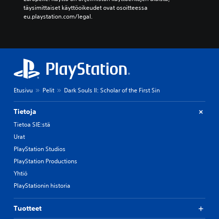
täysimittaiset käyttöoikeudet ovat osoitteessa 
eu.playstation.com/legal.
Etusivu
Pelit
Dark Souls II: Scholar of the First Sin
Tietoja
Tietoa SIE:stä
Urat
PlayStation Studios
PlayStation Productions
Yhtiö
PlayStationin historia
Tuotteet