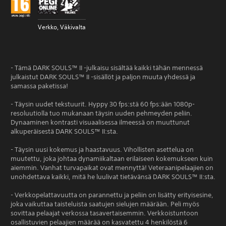
Verkko, Väkivalta
- Tämä DARK SOULS™ II -julkaisu sisältää kaikki tähän mennessä
julkaistut DARK SOULS™ II -sisällöt ja paljon muuta yhdessä ja
samassa paketissa!
- Täysin uudet tekstuurit. Hyppy 30 fps:stä 60 fps:ään 1080p-
resoluutiolla tuo mukanaan täysin uuden pehmeyden peliin.
Dynaaminen kontrasti visuaalisessa ilmeessä on muuttunut
alkuperäisestä DARK SOULS™ II:sta.
- Täysin uusi kokemus ja haastavuus. Vihollisten asettelua on
muutettu, joka johtaa dynamiikaltaan erilaiseen kokemukseen kuin
aiemmin. Vanhat turvapaikat ovat mennyttä! Veteraanipelaajien on
unohdettava kaikki, mitä he luulivat tietävänsä DARK SOULS™ II:sta.
- Verkkopelattavuutta on parannettu ja peliin on lisätty erityisesine,
joka vaikuttaa taisteluista saatujen sielujen määrään. Peli myös
sovittaa pelaajat verkossa tasavertaisemmin. Verkkoistuntoon
osallistuvien pelaajien määrää on kasvatettu 4 henkilöstä 6