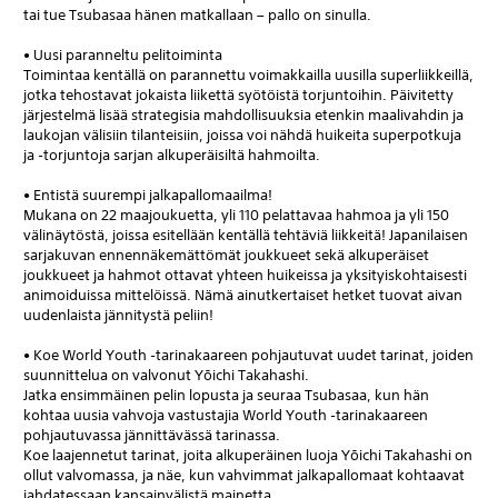
tai tue Tsubasaa hänen matkallaan – pallo on sinulla.
• Uusi paranneltu pelitoiminta
Toimintaa kentällä on parannettu voimakkailla uusilla superliikkeillä,
jotka tehostavat jokaista liikettä syötöistä torjuntoihin. Päivitetty
järjestelmä lisää strategisia mahdollisuuksia etenkin maalivahdin ja
laukojan välisiin tilanteisiin, joissa voi nähdä huikeita superpotkuja
ja ‑torjuntoja sarjan alkuperäisiltä hahmoilta.
• Entistä suurempi jalkapallomaailma!
Mukana on 22 maajoukuetta, yli 110 pelattavaa hahmoa ja yli 150
välinäytöstä, joissa esitellään kentällä tehtäviä liikkeitä! Japanilaisen
sarjakuvan ennennäkemättömät joukkueet sekä alkuperäiset
joukkueet ja hahmot ottavat yhteen huikeissa ja yksityiskohtaisesti
animoiduissa mittelöissä. Nämä ainutkertaiset hetket tuovat aivan
uudenlaista jännitystä peliin!
• Koe World Youth ‑tarinakaareen pohjautuvat uudet tarinat, joiden
suunnittelua on valvonut Yōichi Takahashi.
Jatka ensimmäinen pelin lopusta ja seuraa Tsubasaa, kun hän
kohtaa uusia vahvoja vastustajia World Youth ‑tarinakaareen
pohjautuvassa jännittävässä tarinassa.
Koe laajennetut tarinat, joita alkuperäinen luoja Yōichi Takahashi on
ollut valvomassa, ja näe, kun vahvimmat jalkapallomaat kohtaavat
jahdatessaan kansainvälistä mainetta.