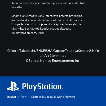
 tärkeitä terveyteen liittyviä tietoja ennen kuin käytät tätä 
tuotetta.
Kirjasto-ohjelmat © Sony Interactive Entertainment Inc., 
lisensoitu yksinoikeudella Sony Interactive Entertainment 
Europelle. Käyttö on ohjelmiston käyttöehtojen alaista, 
täysimittaiset käyttöoikeudet ovat osoitteessa 
eu.playstation.com/legal.
©YoichiTakahashi/SHUEISHA,CaptainTsubasaSeason2,Jr.Yo
uthArcCommittee
©Bandai Namco Entertainment Inc.
Etusivu
Pelit
Captain Tsubasa 2: World Fighters