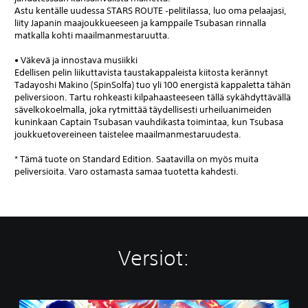
Astu kentälle uudessa STARS ROUTE ‑pelitilassa, luo oma pelaajasi,
liity Japanin maajoukkueeseen ja kamppaile Tsubasan rinnalla
matkalla kohti maailmanmestaruutta.
• Väkevä ja innostava musiikki
Edellisen pelin liikuttavista taustakappaleista kiitosta kerännyt
Tadayoshi Makino (SpinSolfa) tuo yli 100 energistä kappaletta tähän
peliversioon. Tartu rohkeasti kilpahaasteeseen tällä sykähdyttävällä
sävelkokoelmalla, joka rytmittää täydellisesti urheiluanimeiden
kuninkaan Captain Tsubasan vauhdikasta toimintaa, kun Tsubasa
joukkuetovereineen taistelee maailmanmestaruudesta.
* Tämä tuote on Standard Edition. Saatavilla on myös muita
peliversioita. Varo ostamasta samaa tuotetta kahdesti.
Versiot:
S