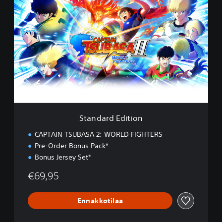
t
a
n
d
a
r
d
E
d
i
t
i
Standard Edition
o
n
CAPTAIN TSUBASA 2: WORLD FIGHTERS
Pre-Order Bonus Pack*
Bonus Jersey Set*
€69,95
Ennakkotilaa