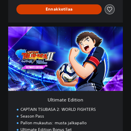
Ennakkotilaa
U
l
t
i
m
a
t
e
E
d
i
t
i
Ultimate Edition
o
n
CAPTAIN TSUBASA 2: WORLD FIGHTERS
Season Pass
Pallon mukautus: musta jalkapallo
Ultimate Edition Bonus Set