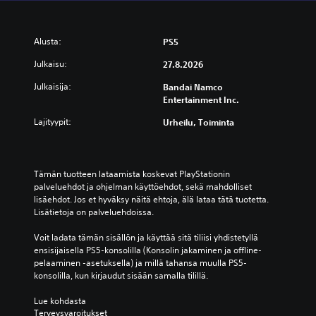
Alusta:
PS5
Julkaisu:
27.8.2026
Julkaisija:
Bandai Namco
Entertainment Inc.
Lajityypit:
Urheilu, Toiminta
Tämän tuotteen lataamista koskevat PlayStationin 
palveluehdot ja ohjelman käyttöehdot, sekä mahdolliset 
lisäehdot. Jos et hyväksy näitä ehtoja, älä lataa tätä tuotetta. 
Lisätietoja on palveluehdoissa.
Voit ladata tämän sisällön ja käyttää sitä tiliisi yhdistetyllä 
ensisijaisella PS5-konsolilla (Konsolin jakaminen ja offline-
pelaaminen -asetuksella) ja millä tahansa muulla PS5-
konsolilla, kun kirjaudut sisään samalla tilillä.
Lue kohdasta 
Terveysvaroitukset