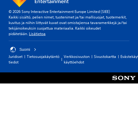
© 2026 Sony Interactive Entertainment Europe Limited (SIEE)
Kaikki sisältö, pelien nimet, tuotenimet ja/tai mallisuojat, tuotemerkit,
kuvitus ja niihin liittyvät kuvat ovat omistajiensa tavaramerkkejä ja/tai
tekijänoikeuksin suojattua materiaalia. Kaikki oikeudet
pidätetään.
Lisätietoa
Suomi
Juridiset
Tietosuojakäytäntö
Verkkosivuston
Sivustokartta
Evästekäy
tiedot
käyttöehdot