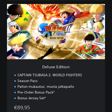
D
e
l
u
x
e
E
d
i
t
i
o
n
Deluxe Edition
CAPTAIN TSUBASA 2: WORLD FIGHTERS
Season Pass
Pallon mukautus: musta jalkapallo
Pre-Order Bonus Pack*
Bonus Jersey Set*
€89,95