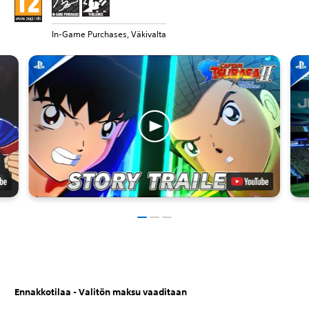
In-Game Purchases, Väkivalta
Ennakkotilaa - Valitön maksu vaaditaan