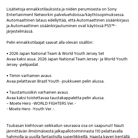
Lisätietoja ennakkotilauksista ja niiden perumisesta on Sony
Entertainment Networkin palveluehdoissa/käyttösopimuksessa.
Automaattinen lataus edellyttää, että Automaattinen sisäänkirjaus
ja Automaattinen sisäänkirjautuminen ovat käytössä PS5™-
järjestelmässä.
Pelin ennakkotilaajat saavat alla olevan sisällön:
• 2026 Japan National Team & World Youth Jersey Set
Avaa kaksi asua: 2026 Japan National Team Jersey- ja World Youth
Jersey ‑pelipaidat.
• Tiimin varhainen avaus
Avaa pelattavan Brazil Youth ‑joukkueen pelin alussa.
• Taustamusiikin varhainen avaus
Avaa kaksi toistettavaa taustakappaletta pelin alussa.
– Moete Hero ‑WORLD FIGHTERS Ver.-
- Moete Hero ‑Youth Ver.-.
Tsubasan kiehtovan seikkailun seuraava osa on saapunut! Nauti
jännittävän ilmiömäisestä jalkapallotoiminnasta 110 pelattavalla
hahmolla ja uusilla fantastisilla superliikkeillä. Haasta kaveri kentällä