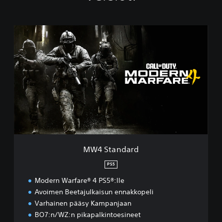
M
W
4
S
t
a
n
d
a
r
d
MW4 Standard
PS5
Modern Warfare® 4 PS5®:lle
Avoimen Beetajulkaisun ennakkopeli
Varhainen pääsy Kampanjaan
BO7:n/WZ:n pikapalkintoesineet