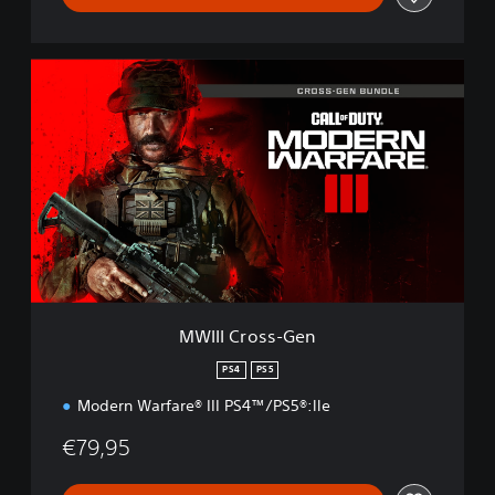
M
W
I
I
I
C
r
o
s
s
-
G
e
MWIII Cross-Gen
n
PS4
PS5
Modern Warfare® III PS4™/PS5®:lle
€79,95