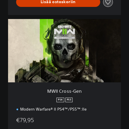
Lisää ostoskoriin
M
W
I
I
C
r
o
s
s
-
G
e
n
MWII Cross-Gen
PS4
PS5
Modern Warfare® II PS4™/PS5™:lle
€79,95