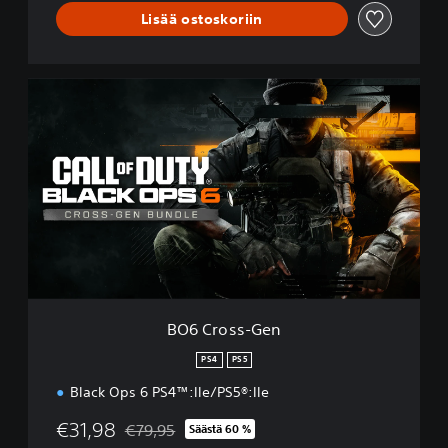
Lisää ostoskoriin
B
O
6
C
r
o
s
s
-
G
e
n
BO6 Cross-Gen
PS4
PS5
Black Ops 6 PS4™:lle/PS5®:lle
€31,98
€79,95
Säästä 60 %
Alennettu alkuperäisestä hinnasta €79,95