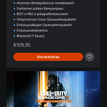
Avoimen Beetajulkaisun ennakkopeli
Varhainen pääsy Kampanjaan
BO7:n/WZ:n pikapalkintoesineet
Vihamielisen liiton Operaattoripaketti
Erikoisjoukkojen Operaattoripaketti
Erikoisasekokoelma
Blackcell (1 Kausi)
€109,95
Ennakkotilaa
B
O
7
V
a
u
l
t