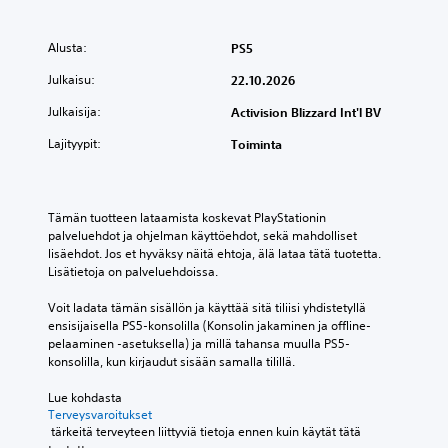
Alusta:
PS5
Julkaisu:
22.10.2026
Julkaisija:
Activision Blizzard Int'l BV
Lajityypit:
Toiminta
Tämän tuotteen lataamista koskevat PlayStationin 
palveluehdot ja ohjelman käyttöehdot, sekä mahdolliset 
lisäehdot. Jos et hyväksy näitä ehtoja, älä lataa tätä tuotetta. 
Lisätietoja on palveluehdoissa.
Voit ladata tämän sisällön ja käyttää sitä tiliisi yhdistetyllä 
ensisijaisella PS5-konsolilla (Konsolin jakaminen ja offline-
pelaaminen -asetuksella) ja millä tahansa muulla PS5-
konsolilla, kun kirjaudut sisään samalla tilillä.
Lue kohdasta 
Terveysvaroitukset
 tärkeitä terveyteen liittyviä tietoja ennen kuin käytät tätä 