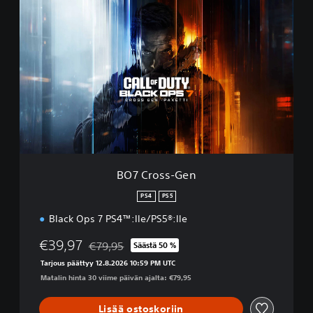
B
O
7
C
r
o
s
s
-
G
e
n
BO7 Cross-Gen
PS4
PS5
Black Ops 7 PS4™:lle/PS5®:lle
€39,97
€79,95
Säästä 50 %
Alennettu alkuperäisestä hinnasta €79,95
Tarjous päättyy 12.8.2026 10:59 PM UTC
Matalin hinta 30 viime päivän ajalta: €79,95
Lisää ostoskoriin