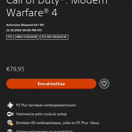
Warfare® 4
Activision Blizzard Int'l BV
22.10.2026 09:00 PM UTC
PS5
MW4 STANDARD
PS5 PRO ENHANCED
€79,95
Ennakkotilaa
PS Plus tarvitaan verkkopelaamiseen
Valinnaisia pelin sisäisiä ostoja
Enintään 60 verkkopelaajaa, joilla on PS Plus -tilaus
Online-pelaaminen on mahdollista