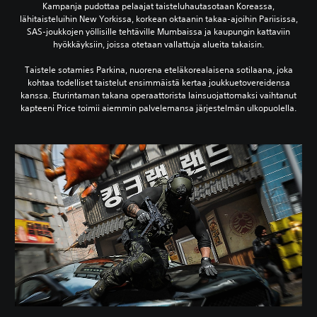
Kampanja pudottaa pelaajat taisteluhautasotaan Koreassa,
lähitaisteluihin New Yorkissa, korkean oktaanin takaa-ajoihin Pariisissa,
SAS-joukkojen yöllisille tehtäville Mumbaissa ja kaupungin kattaviin
hyökkäyksiin, joissa otetaan vallattuja alueita takaisin.
Taistele sotamies Parkina, nuorena eteläkorealaisena sotilaana, joka
kohtaa todelliset taistelut ensimmäistä kertaa joukkuetovereidensa
kanssa. Eturintaman takana operaattorista lainsuojattomaksi vaihtanut
kapteeni Price toimii aiemmin palvelemansa järjestelmän ulkopuolella.