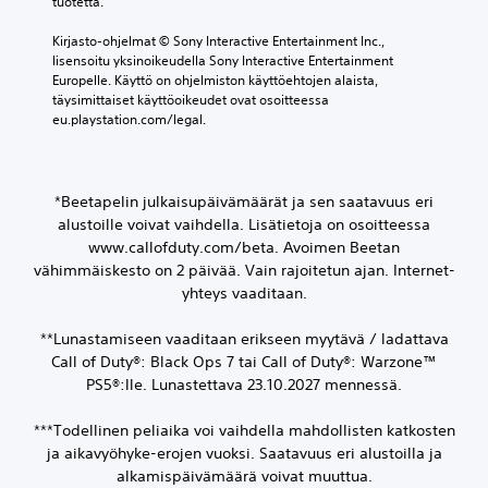
tuotetta.
Kirjasto-ohjelmat © Sony Interactive Entertainment Inc., 
lisensoitu yksinoikeudella Sony Interactive Entertainment 
Europelle. Käyttö on ohjelmiston käyttöehtojen alaista, 
täysimittaiset käyttöoikeudet ovat osoitteessa 
eu.playstation.com/legal.
*Beetapelin julkaisupäivämäärät ja sen saatavuus eri
alustoille voivat vaihdella. Lisätietoja on osoitteessa
www.callofduty.com/beta. Avoimen Beetan
vähimmäiskesto on 2 päivää. Vain rajoitetun ajan. Internet-
yhteys vaaditaan.
**Lunastamiseen vaaditaan erikseen myytävä / ladattava
Call of Duty®: Black Ops 7 tai Call of Duty®: Warzone™
PS5®:lle. Lunastettava 23.10.2027 mennessä.
***Todellinen peliaika voi vaihdella mahdollisten katkosten
ja aikavyöhyke-erojen vuoksi. Saatavuus eri alustoilla ja
alkamispäivämäärä voivat muuttua.