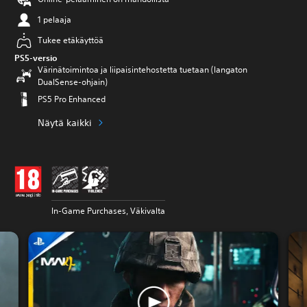
1 pelaaja
Tukee etäkäyttöä
PS5-versio
Värinätoimintoa ja liipaisintehostetta tuetaan (langaton
DualSense-ohjain)
PS5 Pro Enhanced
Näytä kaikki
In-Game Purchases, Väkivalta