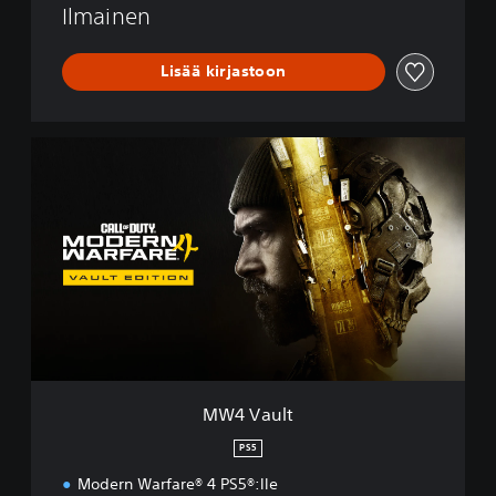
Ilmainen
n
e
™
Lisää kirjastoon
M
W
4
V
a
u
l
t
MW4 Vault
PS5
Modern Warfare® 4 PS5®:lle