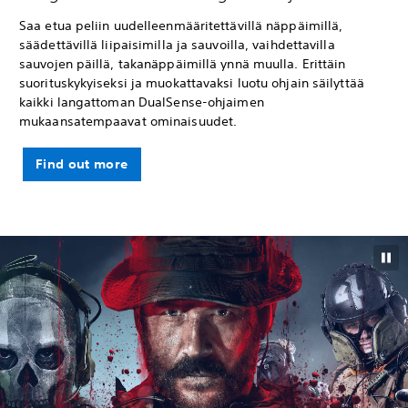
Saa etua peliin uudelleenmääritettävillä näppäimillä,
säädettävillä liipaisimilla ja sauvoilla, vaihdettavilla
sauvojen päillä, takanäppäimillä ynnä muulla. Erittäin
suorituskykyiseksi ja muokattavaksi luotu ohjain säilyttää
kaikki langattoman DualSense-ohjaimen
mukaansatempaavat ominaisuudet.
Find out more