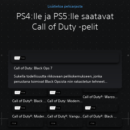
Lisätietoa pelisarjasta
PS4:lle ja PS5:lle saatavat
Call of Duty -pelit
Call of Duty: Black Ops 7
Sukella todellisuutta rikkovaan pelikokemukseen, jonka
perustana toimivat Black Opsista niin rakastetun tehneet
nimikko-ominaisuudet.
Call of Duty®: Warzone™
Call of Duty®: Black Ops 6
Call of Duty: Modern Warfare III
Call of Duty®: Modern Warfare® II
Call of Duty®: Vanguard
Call of Duty®: Black Ops Cold War