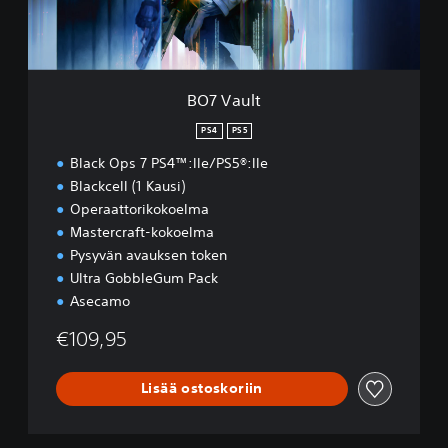
BO7 Vault
PS4
PS5
Black Ops 7 PS4™:lle/PS5®:lle
Blackcell (1 Kausi)
Operaattorikokoelma
Mastercraft-kokoelma
Pysyvän avauksen token
Ultra GobbleGum Pack
Asecamo
€109,95
Lisää ostoskoriin