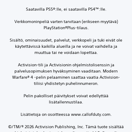
Saatavilla PS5®:lle, ei saatavilla PS4™:lle.
Verkkomoninpeliä varten tarvitaan (erikseen myytävä)
PlayStation®Plus-tilaus.
Sisältö, ominaisuudet, palvelut, verkkopeli ja tuki eivät ole
käytettävissä kaikilla alueilla ja ne voivat vaihdella ja
muuttua tai ne voidaan lopettaa.
Activision-tili ja Activisionin ohjelmistolisenssin ja
palvelusopimuksen hyväksyminen vaaditaan. Modern
Warfare® 4 -pelin pelaaminen saattaa vaatia Activision-
tiliisi yhdistetyn puhelinnumeron.
Pelin pakolliset päivitykset voivat edellyttää
lisätallennustilaa.
Lisätietoja on osoitteessa www.callofduty.com.
©/TM/® 2026 Activision Publishing, Inc. Tämä tuote sisältää