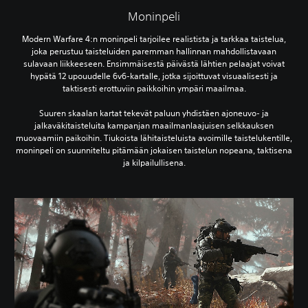
Moninpeli
Modern Warfare 4:n moninpeli tarjoilee realistista ja tarkkaa taistelua,
joka perustuu taisteluiden paremman hallinnan mahdollistavaan
sulavaan liikkeeseen. Ensimmäisestä päivästä lähtien pelaajat voivat
hypätä 12 upouudelle 6v6-kartalle, jotka sijoittuvat visuaalisesti ja
taktisesti erottuviin paikkoihin ympäri maailmaa.
Suuren skaalan kartat tekevät paluun yhdistäen ajoneuvo- ja
jalkaväkitaisteluita kampanjan maailmanlaajuisen selkkauksen
muovaamiin paikoihin. Tiukoista lähitaisteluista avoimille taistelukentille,
moninpeli on suunniteltu pitämään jokaisen taistelun nopeana, taktisena
ja kilpailullisena.