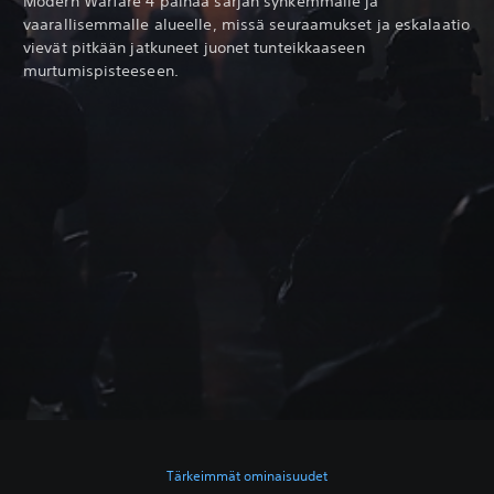
Modern Warfare 4 painaa sarjan synkemmälle ja
vaarallisemmalle alueelle, missä seuraamukset ja eskalaatio
vievät pitkään jatkuneet juonet tunteikkaaseen
murtumispisteeseen.
Tärkeimmät ominaisuudet