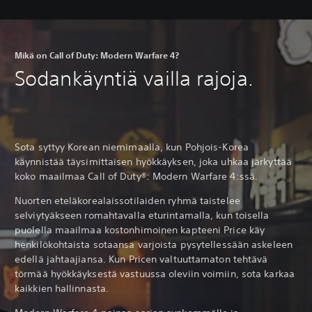
Mikä on Call of Duty: Modern Warfare 4?
Sodankäyntiä vailla rajoja.
Sota syttyy Korean niemimaalla, kun Pohjois-Korea
käynnistää täysimittaisen hyökkäyksen, joka uhkaa järkyttää
koko maailmaa Call of Duty®: Modern Warfare 4:ssä.
Nuorten eteläkorealaissotilaiden ryhmä taistelee
selviytyäkseen romahtavalla eturintamalla, kun toisella
puolella maailmaa kostonhimoinen kapteeni Price käy
henkilökohtaista sotaansa varjoista pysytellessään askeleen
edellä jahtaajiansa. Kun Pricen valtuuttamaton tehtävä
törmää hyökkäyksestä vastuussa oleviin voimiin, sota karkaa
kaikkien hallinnasta.