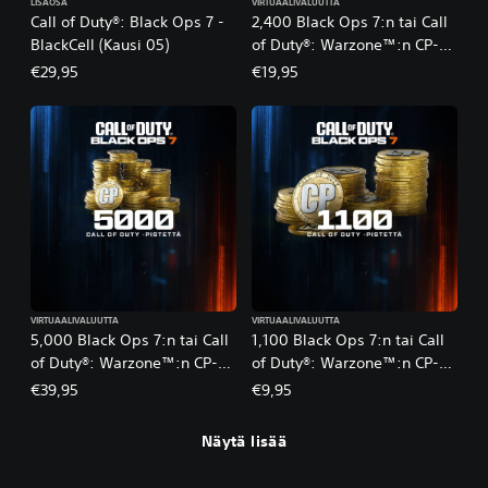
LISÄOSA
VIRTUAALIVALUUTTA
Call of Duty®: Black Ops 7 -
2,400 Black Ops 7:n tai Call
BlackCell (Kausi 05)
of Duty®: Warzone™:n CP-
pisteet
€29,95
€19,95
VIRTUAALIVALUUTTA
VIRTUAALIVALUUTTA
5,000 Black Ops 7:n tai Call
1,100 Black Ops 7:n tai Call
of Duty®: Warzone™:n CP-
of Duty®: Warzone™:n CP-
pisteet
pisteet
€39,95
€9,95
Näytä lisää