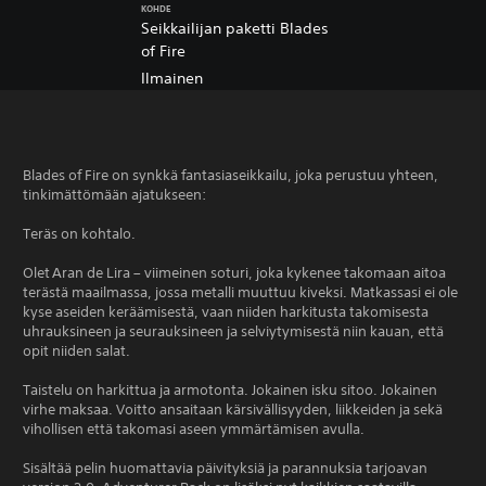
KOHDE
Seikkailijan paketti Blades
of Fire
Ilmainen
Blades of Fire on synkkä fantasiaseikkailu, joka perustuu yhteen,
tinkimättömään ajatukseen:
Teräs on kohtalo.
Olet Aran de Lira – viimeinen soturi, joka kykenee takomaan aitoa
terästä maailmassa, jossa metalli muuttuu kiveksi. Matkassasi ei ole
kyse aseiden keräämisestä, vaan niiden harkitusta takomisesta
uhrauksineen ja seurauksineen ja selviytymisestä niin kauan, että
opit niiden salat.
Taistelu on harkittua ja armotonta. Jokainen isku sitoo. Jokainen
virhe maksaa. Voitto ansaitaan kärsivällisyyden, liikkeiden ja sekä
vihollisen että takomasi aseen ymmärtämisen avulla.
Sisältää pelin huomattavia päivityksiä ja parannuksia tarjoavan