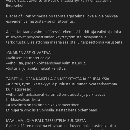
version 2.0. Adventurer Pack on lisäksi nyt kaikkien saatavilla
ilmaiseksi.
Blades of Firen ytimessä on taontajärjestelmä, joka ei ole pelkkää
esineiden valmistusta – se on sitoumus.
Aseet taotaan alasimen ääressä tekemällä harkittuja valintoja, joka
muovaavat pysyvästi niiden käyttäytymistä, tasapainoa ja
tarkoitusta. Ei rajattomia määriä saalista. Ei tarpeettomia varusteita.
JOKAINEN ASE KUVASTAA:
•Valitsemiasi materiaaleja.
•Vihollisia, joiden kohtaamiseen valmistaudut.
•Soturia, jollaiseksi haluat kehittyä.
TAISTELU, JOSSA KAIKELLA ON MERKITYSTÄ JA SEURAUKSIA
•Ajoitus, rytmi, kestävyys ja puolustautuminen ovat tärkeämpiä
kuin aggressio.
•Viholliset rankaisevat varomattomuudesta ja palkitsevat
tarkkaavaisuudesta.
•Asevalinta on taktinen eikä kosmeettinen.
Et nujerra vihollisia voimalla. Kestät heitä pidempään.
MAAILMA, JOKA PALKITSEE UTELIAISUUDESTA
Blades of Firen maailma ei avaudu jatkuvien paljastusten kautta.