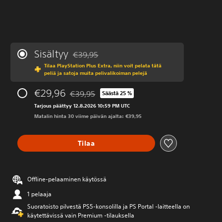
Sisältyy
€39,95
Alennettu alkuperäisestä hinnasta €39,95
Tilaa PlayStation Plus Extra, niin voit pelata tätä
peliä ja satoja muita pelivalikoiman pelejä
€29,96
€39,95
Säästä 25 %
Alennettu alkuperäisestä hinnasta €39,95
Tarjous päättyy 12.8.2026 10:59 PM UTC
Matalin hinta 30 viime päivän ajalta: €39,95
Tilaa
Offline-pelaaminen käytössä
1 pelaaja
Suoratoisto pilvestä PS5-konsolilla ja PS Portal ‑laitteella on
käytettävissä vain Premium ‑tilauksella