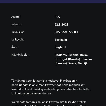
Alusta:
PS5
Julkaisu:
22.5.2025
Julkaisija:
505 GAMES S.R.L.
Lajityypit:
Seikkailu
Ääni:
Englanti
Näytön kielet:
Englanti, Espanja, Italia,
Portugali (Brasilia), Ranska
(Ranska), Saksa, Venäjä
Tämän tuotteen lataamista koskevat PlayStationin 
palveluehdot ja ohjelman käyttöehdot, sekä mahdolliset 
lisäehdot. Jos et hyväksy näitä ehtoja, älä lataa tätä tuotetta. 
Lisätietoja on palveluehdoissa.
Voit ladata tämän sisällön ja käyttää sitä tiliisi yhdistetyllä 