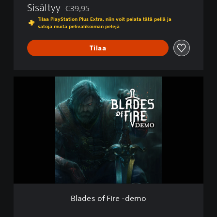
Sisältyy
€39,95
Alennettu alkuperäisestä hinnasta €39,95
Tilaa PlayStation Plus Extra, niin voit pelata tätä peliä ja
satoja muita pelivalikoiman pelejä
Tilaa
B
l
a
d
e
s
o
f
F
i
r
e
-
Blades of Fire -demo
d
e