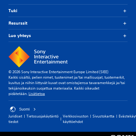
Tuki
Resurssit
Luo yhteys
© 2026 Sony Interactive Entertainment Europe Limited (SIEE)
Kaikki sisältö, pelien nimet, tuotenimet ja/tai mallisuojat, tuotemerkit,
kuvitus ja niihin liittyvät kuvat ovat omistajiensa tavaramerkkejä ja/tai
tekijänoikeuksin suojattua materiaalia. Kaikki oikeudet
pidätetään.
Lisätietoa
Suomi
Juridiset
Tietosuojakäytäntö
Verkkosivuston
Sivustokartta
Evästekäy
tiedot
käyttöehdot