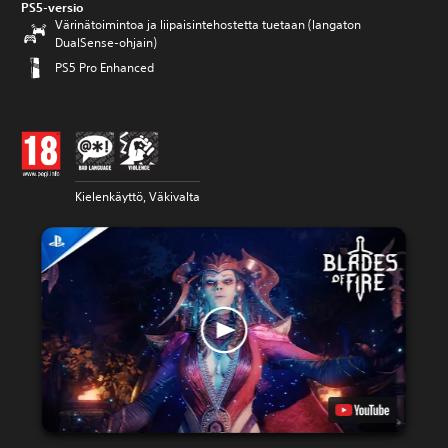
PS5-versio
Värinätoimintoa ja liipaisintehostetta tuetaan (langaton
DualSense-ohjain)
PS5 Pro Enhanced
Kielenkäyttö, Väkivalta