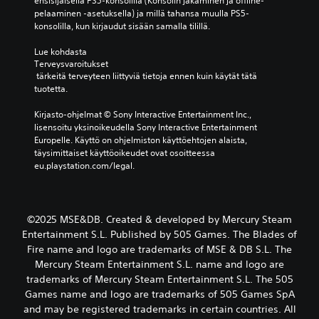
ensisijaisella PS5-konsolilla (Konsolin jakaminen ja offline-
pelaaminen -asetuksella) ja millä tahansa muulla PS5-
konsolilla, kun kirjaudut sisään samalla tilillä.
Lue kohdasta 
Terveysvaroitukset
 tärkeitä terveyteen liittyviä tietoja ennen kuin käytät tätä 
tuotetta.
Kirjasto-ohjelmat © Sony Interactive Entertainment Inc., 
lisensoitu yksinoikeudella Sony Interactive Entertainment 
Europelle. Käyttö on ohjelmiston käyttöehtojen alaista, 
täysimittaiset käyttöoikeudet ovat osoitteessa 
eu.playstation.com/legal.
©2025 MSE&DB. Created & developed by Mercury Steam
Entertainment S.L. Published by 505 Games. The Blades of
Fire name and logo are trademarks of MSE & DB S.L. The
Mercury Steam Entertainment S.L. name and logo are
trademarks of Mercury Steam Entertainment S.L. The 505
Games name and logo are trademarks of 505 Games SpA
and may be registered trademarks in certain countries. All