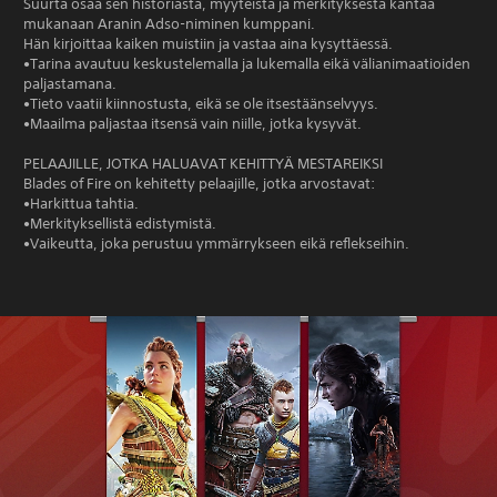
Suurta osaa sen historiasta, myyteistä ja merkityksestä kantaa
mukanaan Aranin Adso-niminen kumppani.
Hän kirjoittaa kaiken muistiin ja vastaa aina kysyttäessä.
•Tarina avautuu keskustelemalla ja lukemalla eikä välianimaatioiden
paljastamana.
•Tieto vaatii kiinnostusta, eikä se ole itsestäänselvyys.
•Maailma paljastaa itsensä vain niille, jotka kysyvät.
PELAAJILLE, JOTKA HALUAVAT KEHITTYÄ MESTAREIKSI
Blades of Fire on kehitetty pelaajille, jotka arvostavat:
•Harkittua tahtia.
•Merkityksellistä edistymistä.
•Vaikeutta, joka perustuu ymmärrykseen eikä reflekseihin.