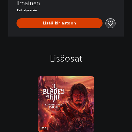
m
Ilmainen
o
Esittelyversio
Lisää kirjastoon
Lisäosat
PS5