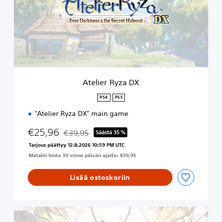
i
e
r
R
y
z
a
D
X
Atelier Ryza DX
PS4
PS5
"Atelier Ryza DX" main game
€25,96
€39,95
Säästä 35 %
Alennettu alkuperäisestä hinnasta €39,95
Tarjous päättyy 12.8.2026 10:59 PM UTC
Matalin hinta 30 viime päivän ajalta: €39,95
Lisää ostoskoriin
A
t