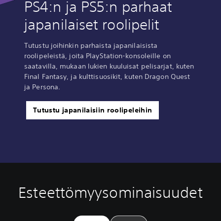
PS4:n ja PS5:n parhaat
japanilaiset roolipelit
Tutustu joihinkin parhaista japanilaisista
roolipeleistä, joita PlayStation-konsoleille on
saatavilla, mukaan lukien kuuluisat pelisarjat, kuten
Final Fantasy, ja kulttisuosikit, kuten Dragon Quest
ja Persona.
Tutustu japanilaisiin roolipeleihin
Esteettömyysominaisuudet
Ä
T
S
S
ä
e
ä
ä
n
k
ä
ä
e
s
d
d