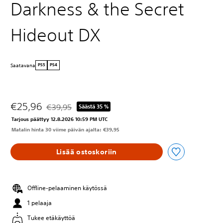
Darkness & the Secret
Hideout DX
Saatavana
PS5
PS4
€25,96
€39,95
Säästä 35 %
Alennettu alkuperäisestä hinnasta €39,95
Tarjous päättyy 12.8.2026 10:59 PM UTC
Matalin hinta 30 viime päivän ajalta: €39,95
Lisää ostoskoriin
Offline-pelaaminen käytössä
1 pelaaja
Tukee etäkäyttöä