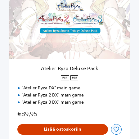
e
l
i
e
r
R
y
z
a
D
e
Atelier Ryza Deluxe Pack
l
u
PS4
PS5
x
"Atelier Ryza DX" main game
e
P
"Atelier Ryza 2 DX" main game
a
"Atelier Ryza 3 DX" main game
c
k
€89,95
Lisää ostoskoriin