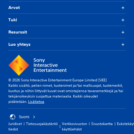
i
y
s
Arvot
n
e
v
e
a
Tuki
n
i
.
k
Resurssit
e
u
P
Luo yhteys
s
e
t
l
a
a
s
t
o
t
n
a
.
© 2026 Sony Interactive Entertainment Europe Limited (SIEE)
v
Kaikki sisältö, pelien nimet, tuotenimet ja/tai mallisuojat, tuotemerkit,
i
kuvitus ja niihin liittyvät kuvat ovat omistajiensa tavaramerkkejä ja/tai
O
s
tekijänoikeuksin suojattua materiaalia. Kaikki oikeudet
p
s
pidätetään.
Lisätietoa
p
a
a
i
i
Suomi
l
d
Juridiset
Tietosuojakäytäntö
Verkkosivuston
Sivustokartta
Evästekäy
m
e
tiedot
käyttöehdot
a
n