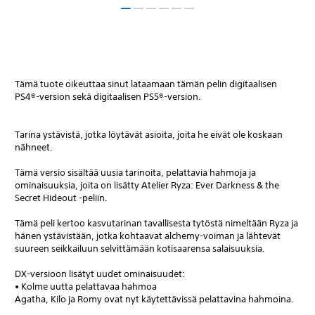
Tämä tuote oikeuttaa sinut lataamaan tämän pelin digitaalisen
PS4®-version sekä digitaalisen PS5®-version.
Tarina ystävistä, jotka löytävät asioita, joita he eivät ole koskaan
nähneet.
Tämä versio sisältää uusia tarinoita, pelattavia hahmoja ja
ominaisuuksia, joita on lisätty Atelier Ryza: Ever Darkness & the
Secret Hideout -peliin.
Tämä peli kertoo kasvutarinan tavallisesta tytöstä nimeltään Ryza ja
hänen ystävistään, jotka kohtaavat alchemy-voiman ja lähtevät
suureen seikkailuun selvittämään kotisaarensa salaisuuksia.
DX-versioon lisätyt uudet ominaisuudet:
• Kolme uutta pelattavaa hahmoa
Agatha, Kilo ja Romy ovat nyt käytettävissä pelattavina hahmoina.