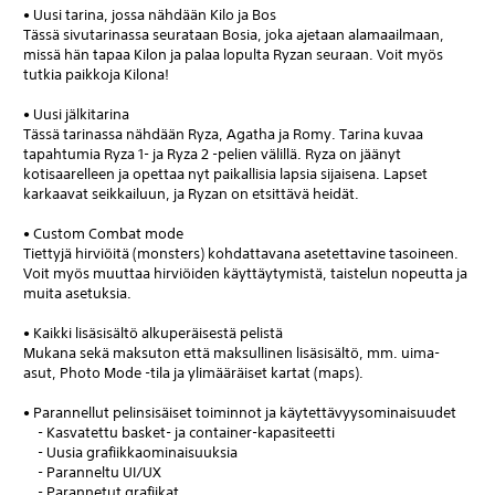
• Uusi tarina, jossa nähdään Kilo ja Bos
Tässä sivutarinassa seurataan Bosia, joka ajetaan alamaailmaan,
missä hän tapaa Kilon ja palaa lopulta Ryzan seuraan. Voit myös
tutkia paikkoja Kilona!
• Uusi jälkitarina
Tässä tarinassa nähdään Ryza, Agatha ja Romy. Tarina kuvaa
tapahtumia Ryza 1- ja Ryza 2 -pelien välillä. Ryza on jäänyt
kotisaarelleen ja opettaa nyt paikallisia lapsia sijaisena. Lapset
karkaavat seikkailuun, ja Ryzan on etsittävä heidät.
• Custom Combat mode
Tiettyjä hirviöitä (monsters) kohdattavana asetettavine tasoineen.
Voit myös muuttaa hirviöiden käyttäytymistä, taistelun nopeutta ja
muita asetuksia.
• Kaikki lisäsisältö alkuperäisestä pelistä
Mukana sekä maksuton että maksullinen lisäsisältö, mm. uima-
asut, Photo Mode -tila ja ylimääräiset kartat (maps).
• Parannellut pelinsisäiset toiminnot ja käytettävyysominaisuudet
- Kasvatettu basket- ja container-kapasiteetti
- Uusia grafiikkaominaisuuksia
- Paranneltu UI/UX
- Parannetut grafiikat