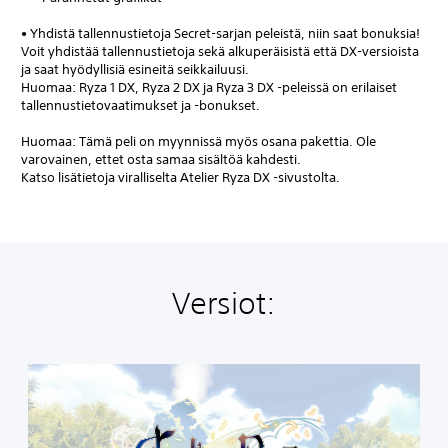
• Yhdistä tallennustietoja Secret-sarjan peleistä, niin saat bonuksia!
Voit yhdistää tallennustietoja sekä alkuperäisistä että DX-versioista
ja saat hyödyllisiä esineitä seikkailuusi.
Huomaa: Ryza 1 DX, Ryza 2 DX ja Ryza 3 DX -peleissä on erilaiset
tallennustietovaatimukset ja -bonukset.
Huomaa: Tämä peli on myynnissä myös osana pakettia. Ole
varovainen, ettet osta samaa sisältöä kahdesti.
Katso lisätietoja viralliselta Atelier Ryza DX -sivustolta.
Versiot:
A
t
e
l