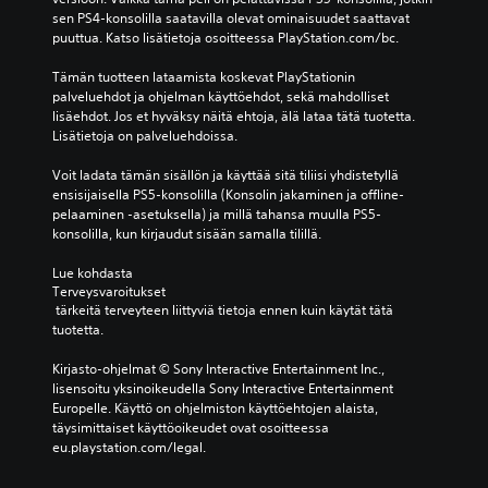
p
ä
a
t
sen PS4-konsolilla saatavilla olevat ominaisuudet saattavat 
e
n
r
ä
puuttua. Katso lisätietoja osoitteessa PlayStation.com/bc.
l
i
i
v
i
l
n
i
Tämän tuotteen lataamista koskevat PlayStationin 
n
ä
a
s
palveluehdot ja ohjelman käyttöehdot, sekä mahdolliset 
h
h
l
s
lisäehdot. Jos et hyväksy näitä ehtoja, älä lataa tätä tuotetta. 
a
t
l
ä
Lisätietoja on palveluehdoissa.
a
e
e
o
s
i
j
n
Voit ladata tämän sisällön ja käyttää sitä tiliisi yhdistetyllä 
t
d
a
j
ensisijaisella PS5-konsolilla (Konsolin jakaminen ja offline-
a
e
p
o
pelaaminen -asetuksella) ja millä tahansa muulla PS5-
v
n
ä
i
konsolilla, kun kirjaudut sisään samalla tilillä.
u
ä
ä
t
u
ä
h
a
Lue kohdasta 
t
n
e
k
Terveysvaroitukset
t
 tärkeitä terveyteen liittyviä tietoja ennen kuin käytät tätä 
e
n
i
a
tuotetta.
n
k
n
v
v
i
v
a
Kirjasto-ohjelmat © Sony Interactive Entertainment Inc., 
o
l
a
l
lisensoitu yksinoikeudella Sony Interactive Entertainment 
i
ö
l
i
Europelle. Käyttö on ohjelmiston käyttöehtojen alaista, 
m
i
i
t
täysimittaiset käyttöoikeudet ovat osoitteessa 
a
l
n
s
eu.playstation.com/legal.
k
l
t
e
k
e
o
m
u
.
j