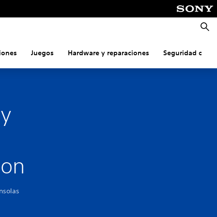
Busca
iones
Juegos
Hardware y reparaciones
Seguridad onlin
 y
ion
nsolas