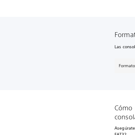
Format
Las conso
Formato
Cómo r
consol
Asegúrate
FAT32.