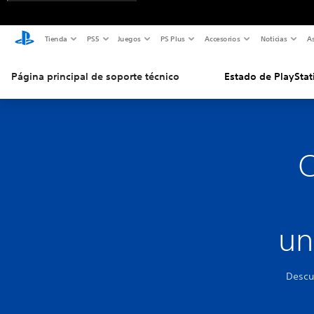
Tienda
PS5
Juegos
PS Plus
Accesorios
Noticias
As
Página principal de soporte técnico
Estado de PlayStat
C
un
Descu