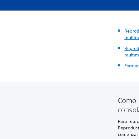
Reprod
multim
Reprod
multim
Format
Cómo r
consol
Para repro
Reproduct
comenzar 