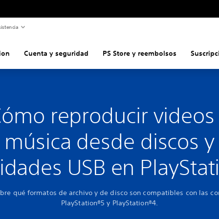
istencia
ion
Cuenta y seguridad
PS Store y reembolsos
Suscripc
ómo reproducir videos
música desde discos y
idades USB en PlayStat
bre qué formatos de archivo y de disco son compatibles con las co
PlayStation®5 y PlayStation®4.