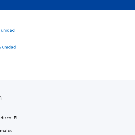
 unidad
a unidad
n
disco. El
rmatos