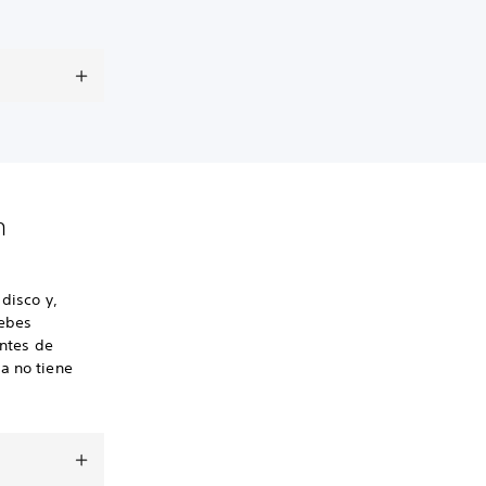
n
disco y,
debes
antes de
a no tiene