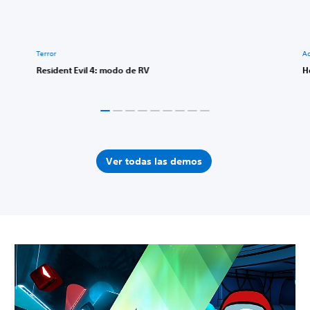
Terror
A
Resident Evil 4: modo de RV
H
Ver todas las demos