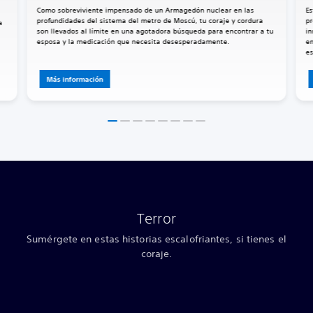
Como sobreviviente impensado de un Armagedón nuclear en las
Es
profundidades del sistema del metro de Moscú, tu coraje y cordura
pr
a
son llevados al límite en una agotadora búsqueda para encontrar a tu
in
esposa y la medicación que necesita desesperadamente.
en
es
Más información
Terror
Sumérgete en estas historias escalofriantes, si tienes el
coraje.