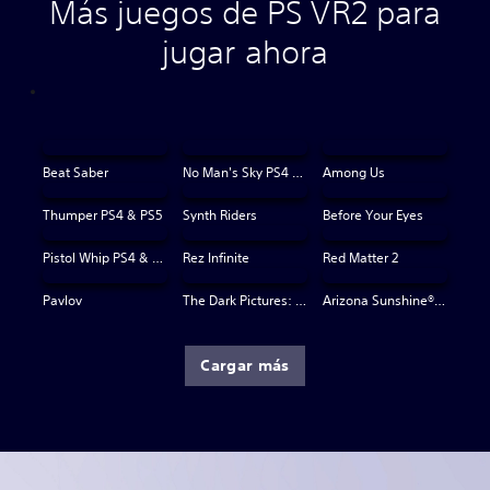
Más juegos de PS VR2 para
jugar ahora
Beat Saber
No Man's Sky PS4 & PS5
Among Us
Thumper PS4 & PS5
Synth Riders
Before Your Eyes
Pistol Whip PS4 & PS5
Rez Infinite
Red Matter 2
Pavlov
The Dark Pictures: Switchback VR
Arizona Sunshine® VR 2
Cargar más