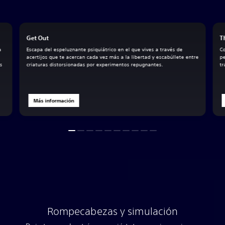
Get Out
T
a
Escapa del espeluznante psiquiátrico en el que vives a través de
Co
acertijos que te acercan cada vez más a la libertad y escabúllete entre
pe
s
criaturas distorsionadas por experimentos repugnantes.
tr
Más información
Rompecabezas y simulación