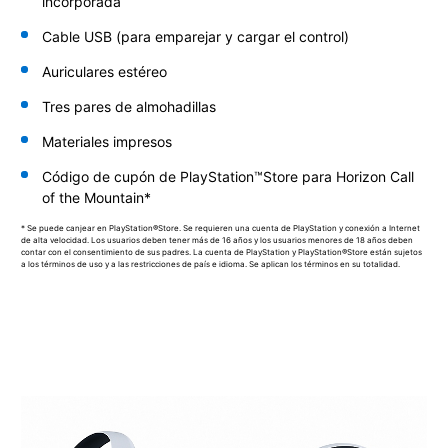
incorporada
Cable USB (para emparejar y cargar el control)
Auriculares estéreo
Tres pares de almohadillas
Materiales impresos
Código de cupón de PlayStation™Store para Horizon Call
of the Mountain*
* Se puede canjear en PlayStation®Store. Se requieren una cuenta de PlayStation y conexión a Internet
de alta velocidad. Los usuarios deben tener más de 16 años y los usuarios menores de 18 años deben
contar con el consentimiento de sus padres. La cuenta de PlayStation y PlayStation®Store están sujetos
a los términos de uso y a las restricciones de país e idioma. Se aplican los términos en su totalidad.