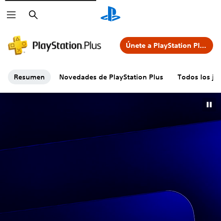
Buscar
Únete a PlayStation Plus
Resumen
Novedades de PlayStation Plus
Todos los jue