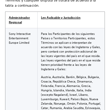
Términos y cualquier disputa se tratará de acuerdo a la
tabla a continuación.
Administrador
Ley Aplicable y Jurisdicción
Regional
Sony Interactive
Para los Participantes de los siguientes
Entertainment
Países o Territorios Participantes, estos
Europe Limited
Términos se aplican o interpretan de
acuerdo con las leyes de Inglaterra y Gales,
pero contará con protección adicional de
las leyes vigentes del país en el que resida.
Las leyes vigentes del país en el que resida
tienen prioridad frente a las leyes de
Inglaterra y Gales:
Austria, Australia, Baréin, Bélgica, Bulgaria,
Croacia, República Checa, Dinamarca,
Finlandia, Francia, Alemania, Grecia,
Hungría, Islandia, Irlanda, Italia, India
(excepto Nagaland), Israel, Líbano,
Luxemburgo, Kuwait, Países Bajos, Nueva
Zelanda, Noruega, Omán, Polonia, Portugal,
Catar, Rumanía, Arabia Saudita, Eslovaquia,