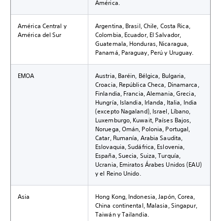
América.
América Central y
Argentina, Brasil, Chile, Costa Rica,
América del Sur
Colombia, Ecuador, El Salvador,
Guatemala, Honduras, Nicaragua,
Panamá, Paraguay, Perú y Uruguay.
EMOA
Austria, Baréin, Bélgica, Bulgaria,
Croacia, República Checa, Dinamarca,
Finlandia, Francia, Alemania, Grecia,
Hungría, Islandia, Irlanda, Italia, India
(excepto Nagaland), Israel, Líbano,
Luxemburgo, Kuwait, Países Bajos,
Noruega, Omán, Polonia, Portugal,
Catar, Rumanía, Arabia Saudita,
Eslovaquia, Sudáfrica, Eslovenia,
España, Suecia, Suiza, Turquía,
Ucrania, Emiratos Árabes Unidos (EAU)
y el Reino Unido.
Asia
Hong Kong, Indonesia, Japón, Corea,
China continental, Malasia, Singapur,
Taiwán y Tailandia.