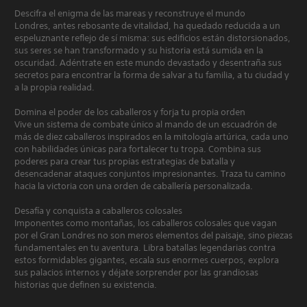
Descifra el enigma de las mareas y reconstruye el mundo
Londres, antes rebosante de vitalidad, ha quedado reducida a un
espeluznante reflejo de sí misma: sus edificios están distorsionados,
sus seres se han transformado y su historia está sumida en la
oscuridad. Adéntrate en este mundo devastado y desentraña sus
secretos para encontrar la forma de salvar a tu familia, a tu ciudad y
a la propia realidad.
Domina el poder de los caballeros y forja tu propia orden
Vive un sistema de combate único al mando de un escuadrón de
más de diez caballeros inspirados en la mitología artúrica, cada uno
con habilidades únicas para fortalecer tu tropa. Combina sus
poderes para crear tus propias estrategias de batalla y
desencadenar ataques conjuntos impresionantes. Traza tu camino
hacia la victoria con una orden de caballería personalizada.
Desafía y conquista a caballeros colosales
Imponentes como montañas, los caballeros colosales que vagan
por el Gran Londres no son meros elementos del paisaje, sino piezas
fundamentales en tu aventura. Libra batallas legendarias contra
estos formidables gigantes, escala sus enormes cuerpos, explora
sus palacios internos y déjate sorprender por las grandiosas
historias que definen su existencia.