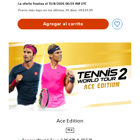
La oferta finaliza el 13/8/2026 06:59 AM UTC
Precio más bajo en los últimos 30 días: US$39.99
Agregar al carrito
A
c
e
E
d
i
t
i
o
n
Ace Edition
PS4