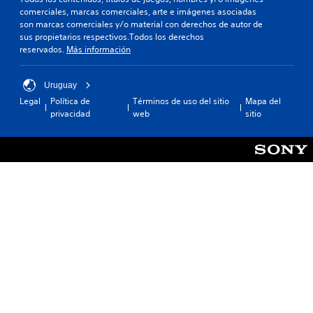
comerciales, marcas comerciales, arte e imágenes asociadas
son marcas comerciales y/o material con derechos de autor de
sus propietarios respectivos.Todos los derechos
reservados.
Más información
Uruguay
Legal
Política de
Términos de uso del sitio
Mapa del
privacidad
web
sitio