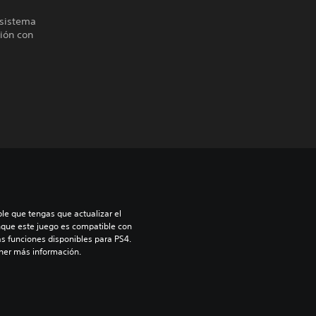
 sistema
sión con
le que tengas que actualizar el 
nque este juego es compatible con 
as funciones disponibles para PS4. 
ner más información.