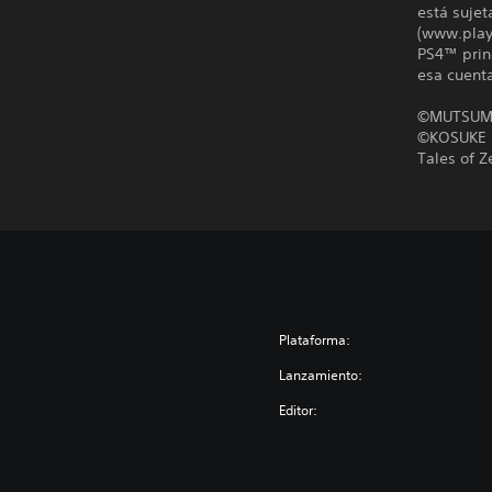
está sujet
(www.plays
PS4™ princ
esa cuent
©MUTSUM
©KOSUKE 
Tales of 
Plataforma:
Lanzamiento:
Editor: