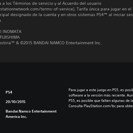
a a los Términos de servicio y al Acuerdo del usuario
tationnetwork.com/terms-of-service). Tarifa única para jugar en el
ipal designado de la cuenta y en otros sistemas PS4™ al iniciar se
a.
I INOMATA
FUJISHIMA
Zestiria™ & ©2015 BANDAI NAMCO Entertainment Inc.
Para jugar a este juego en PS5, es posib
PS4
software a la versión más reciente. Au
PS5, es posible que falten algunas de l
20/10/2015
Consulta PlayStation.com/bc para obte
Bandai Namco Entertainment
America Inc.