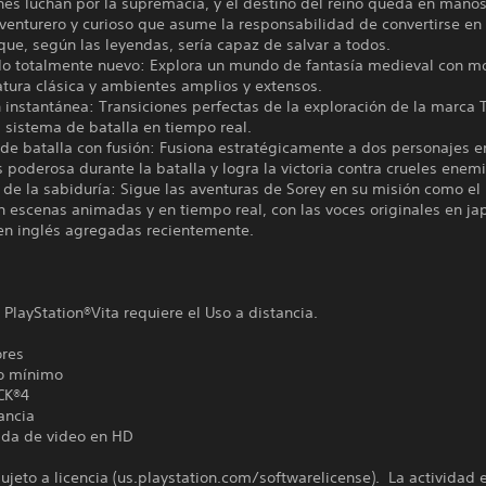
es luchan por la supremacía, y el destino del reino queda en manos
venturero y curioso que asume la responsabilidad de convertirse en 
ue, según las leyendas, sería capaz de salvar a todos.
o totalmente nuevo: Explora un mundo de fantasía medieval con 
ratura clásica y ambientes amplios y extensos.
n instantánea: Transiciones perfectas de la exploración de la marca 
 sistema de batalla en tiempo real.
de batalla con fusión: Fusiona estratégicamente a dos personajes 
 poderosa durante la batalla y logra la victoria contra crueles enem
 de la sabiduría: Sigue las aventuras de Sorey en su misión como el
 escenas animadas y en tiempo real, con las voces originales en jap
en inglés agregadas recientemente.
 PlayStation®Vita requiere el Uso a distancia.
ores
o mínimo
CK®4
ancia
ida de video en HD
ujeto a licencia (us.playstation.com/softwarelicense). La actividad 