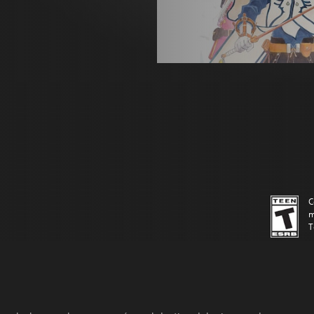
C
m
T