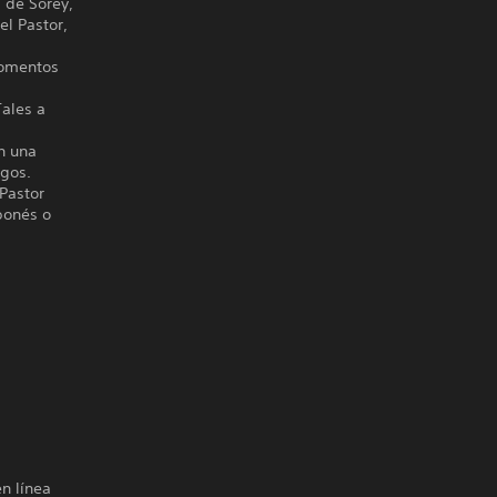
 de Sorey,
el Pastor,
momentos
Tales a
en una
igos.
 Pastor
onés o
en línea