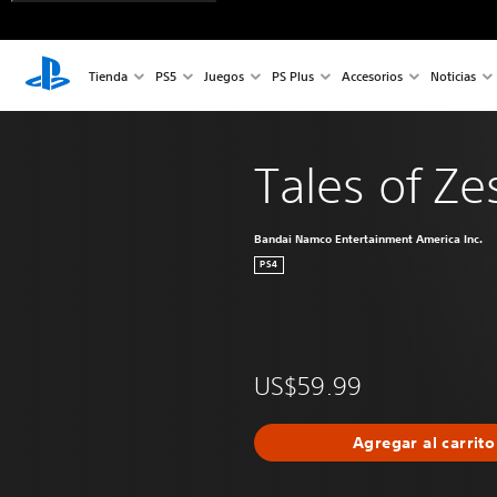
Tienda
PS5
Juegos
PS Plus
Accesorios
Noticias
Tales of Zes
Bandai Namco Entertainment America Inc.
PS4
US$59.99
Agregar al carrito