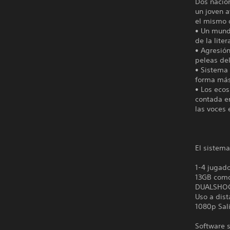
Dos nacion
un joven a
el mismo q
• Un mund
de la lite
• Agresió
peleas del
• Sistema 
forma más
• Los ecos
contada en
las voces 
El sistema
1-4 jugad
13GB com
DUALSHO
Uso a dist
1080p Sal
Software s