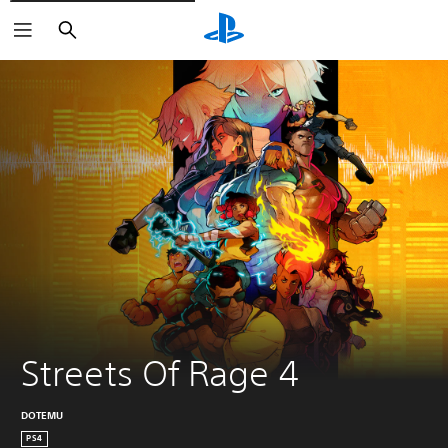
Buscar
Streets Of Rage 4
DOTEMU
PS4