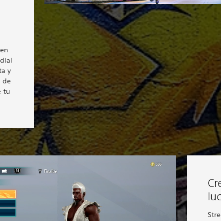
 en
dial
ta y
s de
 tu
Cr
lu
Stre