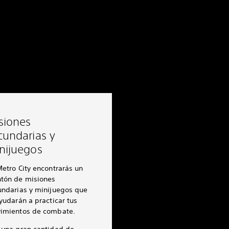
siones
cundarias y
nijuegos
etro City encontrarás un
tón de misiones
undarias y minijuegos que
yudarán a practicar tus
imientos de combate.
 una gran cantidad de