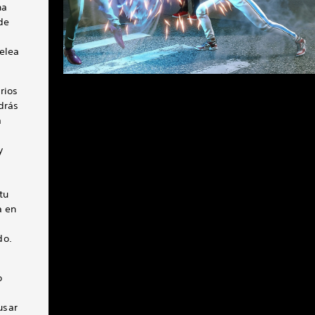
na
de
elea
rios
drás
a
y
tu
a en
do.
o
usar