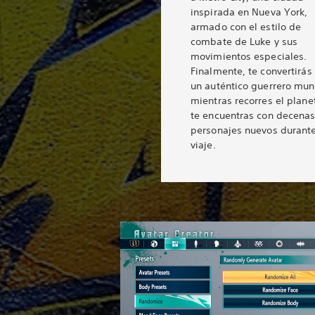
inspirada en Nueva York,
armado con el estilo de
combate de Luke y sus
movimientos especiales.
Finalmente, te convertirás
un auténtico guerrero mun
mientras recorres el plane
te encuentras con decena
personajes nuevos durante
viaje.