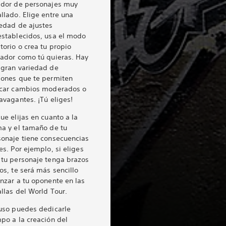
ador de personajes muy
llado. Elige entre una
iedad de ajustes
establecidos, usa el modo
torio o crea tu propio
hador como tú quieras. Hay
 gran variedad de
iones que te permiten
icar cambios moderados o
avagantes. ¡Tú eliges!
ue elijas en cuanto a la
ma y el tamaño de tu
sonaje tiene consecuencias
es. Por ejemplo, si eliges
 tu personaje tenga brazos
os, te será más sencillo
nzar a tu oponente en las
llas del World Tour.
luso puedes dedicarle
po a la creación del