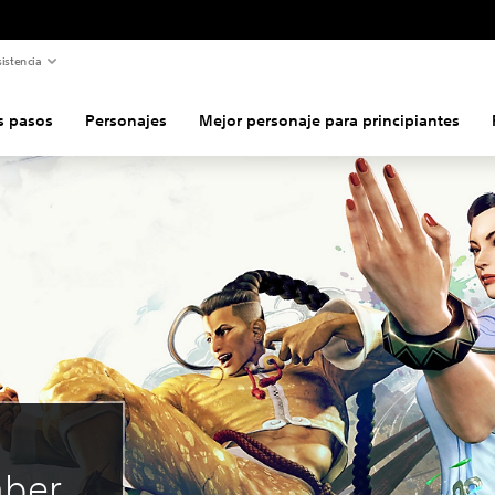
istencia
s pasos
Personajes
Mejor personaje para principiantes
aber