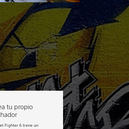
ea tu propio
chador
et Fighter 6 tiene un