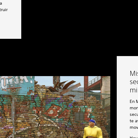
a
ruir
Mi
se
mi
En M
mon
sec
te a
mov
Hay