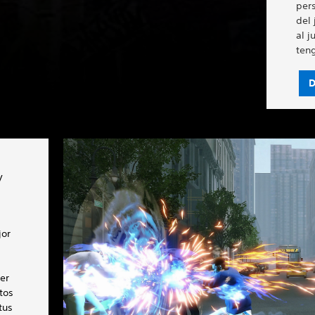
per
del 
al j
teng
D
y
jor
e
er
tos
tus