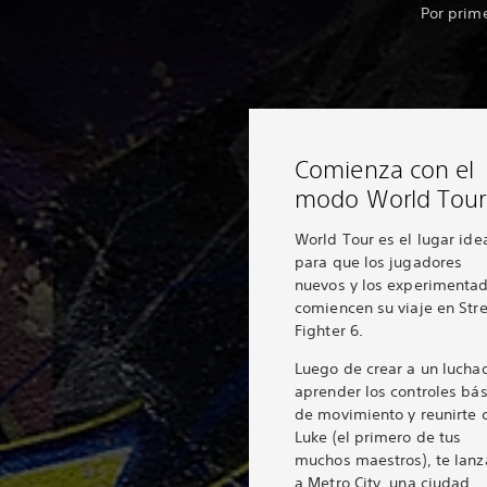
Por prime
Comienza con el
modo World Tour
World Tour es el lugar ide
para que los jugadores
nuevos y los experimenta
comiencen su viaje en Str
Fighter 6.
Luego de crear a un lucha
aprender los controles bás
de movimiento y reunirte 
Luke (el primero de tus
muchos maestros), te lanz
a Metro City, una ciudad