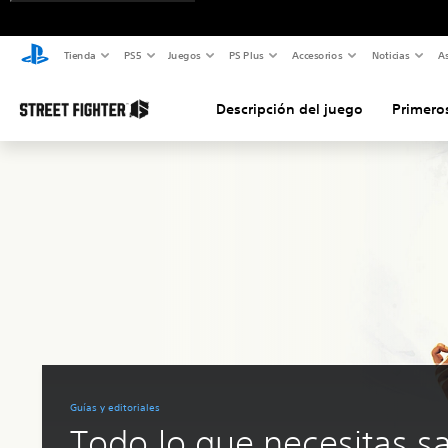
Tienda
PS5
Juegos
PS Plus
Accesorios
Noticias
As
Descripción del juego
Primero
Guías y editoriales
Todo lo que necesitas s