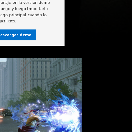
sonaje en la versión demo
juego y luego importarlo
uego principal cuando lo
as listo.
escargar demo