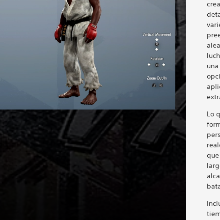
cre
deta
var
pre
alea
luc
una
opc
apl
extr
Lo q
for
per
real
que
larg
alca
bata
Inc
tiem