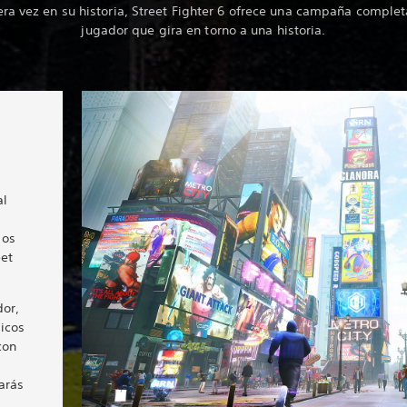
ra vez en su historia, Street Fighter 6 ofrece una campaña comple
jugador que gira en torno a una historia.
al
dos
eet
dor,
icos
con
arás