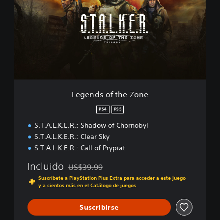
n
e
o
n
b
d
y
s
l
o
-
f
E
t
n
h
h
e
a
Z
Legends of the Zone
n
o
с
n
PS4
PS5
e
e
d
S.T.A.L.K.E.R.: Shadow of Chornobyl
E
S.T.A.L.K.E.R.: Clear Sky
d
S.T.A.L.K.E.R.: Call of Prypiat
i
t
Incluido
US$39.99
i
Rebajado del precio original de US$39.99
Suscríbete a PlayStation Plus Extra para acceder a este juego
o
y a cientos más en el Catálogo de juegos
n
Suscribirse