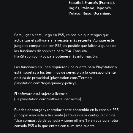
b
Español, Francés (Francia),
e
e
i
Inglés, Italiano, Japonés,
l
s
a
Polaco, Ruso, Ucraniano
d
u
r
e
b
l
s
t
o
a
í
s
Para jugar a este juego en PS5, es posible que tengas que 
f
t
c
actualizar el software a la versión más reciente. Aunque este 
í
u
o
juego es compatible con PS5, es posible que falten algunas de 
o
l
n
las funciones disponibles para PS4. Consulta 
g
o
t
PlayStation.com/bc para obtener más información.
e
s
r
n
p
o
Las funciones en línea requieren una cuenta para PlayStation y 
e
a
l
están sujetas a los términos de servicio y a la correspondiente 
r
r
e
política de privacidad (playstation.com/Terms y 
a
a
s
playstation.com/legal/privacy-policy).
l
l
a
d
a
u
El software está sujeto a licencia 
e
h
n
(us.playstation.com/softwarelicense/sp).
l
i
a
j
s
d
Puedes descargar y reproducir este contenido en la consola PS5 
u
t
i
principal asociada a tu cuenta (a través de la configuración de 
e
o
s
“Uso compartido de consola y juego offline”) y en cualquier otra 
g
r
p
consola PS5 a la que entres con tu misma cuenta.
o
i
o
e