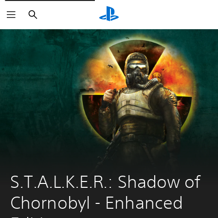
Buscar
S.T.A.L.K.E.R.: Shadow of 
Chornobyl - Enhanсed 