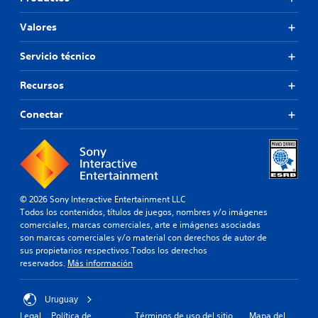
t
s
i
a
.
v
d
Valores
a
a
o
l
t
Servicio técnico
t
a
e
m
Recursos
r
b
n
i
Conectar
a
é
t
n
i
s
v
e
o
p
p
e
r
r
© 2026 Sony Interactive Entertainment LLC
e
m
Todos los contenidos, títulos de juegos, nombres y/o imágenes
d
i
comerciales, marcas comerciales, arte e imágenes asociadas
e
t
son marcas comerciales y/o material con derechos de autor de
f
e
sus propietarios respectivos.Todos los derechos
i
c
reservados.
Más información
n
i
i
e
d
r
Uruguay
o
t
Legal
Política de
Términos de uso del sitio
Mapa del