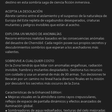
destino en esta sombría saga de ciencia ficción inmersiva.
ACEPTA LA DESOLACIÓN
Ábrete camino entre el aislamiento y el suspenso de la naturaleza de
Europa del Este repleta de vagabundos desesperados, criaturas
mutantes y peligros invisibles que están al acecho.
EXPLORA UN MUNDO DE ANOMALÍAS
Recorre entornos realistas basados en las consecuencias anómalas
del desastre de Chernóbil. Cada región posee sus propios secretos y
descubrimientos sombríos que esperan a los acechadores más
valientes.
SOBREVIVE A CUALQUIER COSTO
En la Zona tendrás que lidiar con anomalías engañosas, radiación
invisible, hambre y mutantes despiadados. Gestiona tus recursos
con cuidado y usa un arsenal de más de 30 armas. Tus decisiones te
llevarán por un camino no lineal hacia diversos finales en tu misión
por descubrir los secretos más oscuros de la Zona.
Características de la Enhanced Edition:
● Mejoras visuales en la atmósfera como rayos crepusculares,
reflejos de espacio de pantalla dinámicos y efectos avanzados de
iluminación global.
● Sombreadores de agua rediseñados, texturas del cielo mejoradas