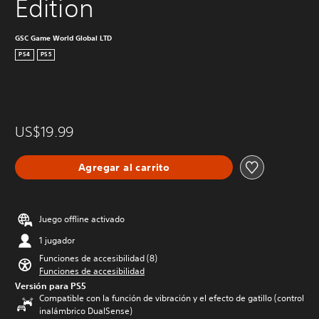
Edition
GSC Game World Global LTD
PS4
PS5
US$19.99
Agregar al carrito
Juego offline activado
1 jugador
Funciones de accesibilidad (8)
Funciones de accesibilidad
Versión para PS5
Compatible con la función de vibración y el efecto de gatillo (control
inalámbrico DualSense)