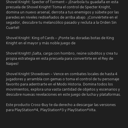
Shovel Knight: Specter of Torment – ¡Enarbola tu guadaña en esta
precuela de Shovel Knight! Toma el control de Specter Knight,
domina un nuevo arsenal, derrota a tus enemigos y súbete por las
paredes en niveles rediseñados de arriba abajo. ¡Conviértete en el
segador, descubre tu melancólico pasado y recluta a la Orden Sin
Cuartel!
Shovel Knight: King of Cards – ¡Ponte las doradas botas de King
Knight en el mayor y más noble juego de
Shovel Knight! ¡Salta, carga con hombro, reúne súbditos y crea tu
propia estrategia en esta precuela para convertirte en el Rey de
Naipes!
Shovel Knight Showdown – Vence en combates locales de hasta 4
jugadores y arrambla con gemas o toma el control de tu personaje
favorito para adentrarte en el Modo Historia. Domina todos los
movimientos, explora una vasta cantidad de objetos y escenarios y
descubre nuevas revelaciones en este juego de lucha y plataformas.
Este producto Cross-Buy te da derecho a descargar las versiones
para PlayStation®4, PlayStation®3 y PlayStation®Vita.