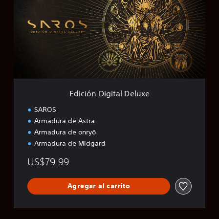
c
i
ó
n
D
i
g
i
t
a
Edición Digital Deluxe
l
D
SAROS
e
Armadura de Astra
l
Armadura de onryō
u
x
Armadura de Midgard
e
US$79.99
Agregar al carrito