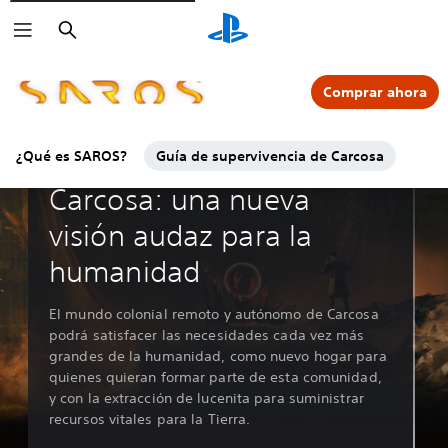
Buscar
Comprar ahora
¿Qué es SAROS?
Guía de supervivencia de Carcosa
Transmisión oficial de Soltari
Carcosa: una nueva
visión audaz para la
humanidad
El mundo colonial remoto y autónomo de Carcosa
podrá satisfacer las necesidades cada vez más
grandes de la humanidad, como nuevo hogar para
quienes quieran formar parte de esta comunidad,
y con la extracción de lucenita para suministrar
recursos vitales para la Tierra.