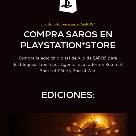
¿Todo listo para jugar SAROS?
COMPRA SAROS EN
PLAYSTATION®STORE
Compra la edición digital de lujo de SAROS para
desbloquear tres trajes Agente inspirados en Returnal,
Ghost of Yōtei y God of War.
EDICIONES:
E
d
i
c