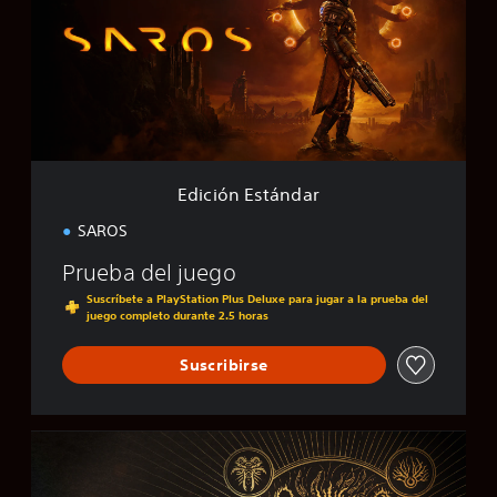
i
ó
n
E
s
t
á
n
d
Edición Estándar
a
r
SAROS
Prueba del juego
Suscríbete a PlayStation Plus Deluxe para jugar a la prueba del
juego completo durante 2.5 horas
Suscribirse
E
d
i