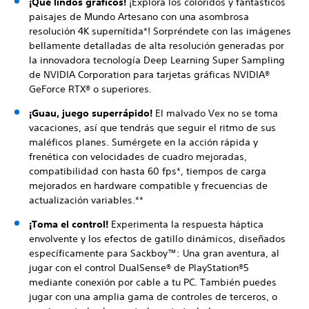
¡Qué lindos gráficos!
¡Explora los coloridos y fantásticos
paisajes de Mundo Artesano con una asombrosa
resolución 4K supernítida*! Sorpréndete con las imágenes
bellamente detalladas de alta resolución generadas por
la innovadora tecnología Deep Learning Super Sampling
de NVIDIA Corporation para tarjetas gráficas NVIDIA®
GeForce RTX® o superiores.
¡Guau, juego superrápido!
El malvado Vex no se toma
vacaciones, así que tendrás que seguir el ritmo de sus
maléficos planes. Sumérgete en la acción rápida y
frenética con velocidades de cuadro mejoradas,
compatibilidad con hasta 60 fps*, tiempos de carga
mejorados en hardware compatible y frecuencias de
actualización variables.**
¡Toma el control!
Experimenta la respuesta háptica
envolvente y los efectos de gatillo dinámicos, diseñados
específicamente para Sackboy™: Una gran aventura, al
jugar con el control DualSense® de PlayStation®5
mediante conexión por cable a tu PC. También puedes
jugar con una amplia gama de controles de terceros, o