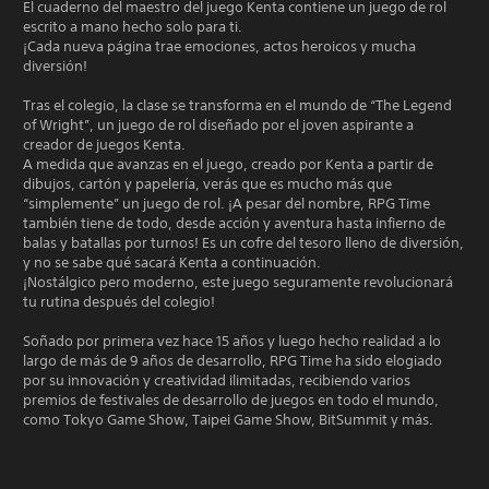
El cuaderno del maestro del juego Kenta contiene un juego de rol
escrito a mano hecho solo para ti.
¡Cada nueva página trae emociones, actos heroicos y mucha
diversión!
Tras el colegio, la clase se transforma en el mundo de “The Legend
of Wright”, un juego de rol diseñado por el joven aspirante a
creador de juegos Kenta.
A medida que avanzas en el juego, creado por Kenta a partir de
dibujos, cartón y papelería, verás que es mucho más que
“simplemente” un juego de rol. ¡A pesar del nombre, RPG Time
también tiene de todo, desde acción y aventura hasta infierno de
balas y batallas por turnos! Es un cofre del tesoro lleno de diversión,
y no se sabe qué sacará Kenta a continuación.
¡Nostálgico pero moderno, este juego seguramente revolucionará
tu rutina después del colegio!
Soñado por primera vez hace 15 años y luego hecho realidad a lo
largo de más de 9 años de desarrollo, RPG Time ha sido elogiado
por su innovación y creatividad ilimitadas, recibiendo varios
premios de festivales de desarrollo de juegos en todo el mundo,
como Tokyo Game Show, Taipei Game Show, BitSummit y más.