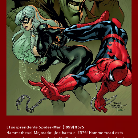
El sorprendente Spider-Man (1999) #575
Hammerhead: Mejorado: ¡lee hasta el #576! Hammerhead está