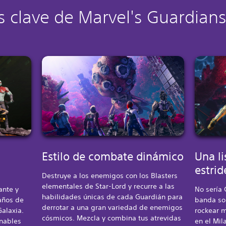
as clave de Marvel's Guardians
Estilo de combate dinámico
Una li
estrid
Destruye a los enemigos con los Blasters
elementales de Star-Lord y recurre a las
ante y
No sería 
habilidades únicas de cada Guardián para
años de
banda son
derrotar a una gran variedad de enemigos
Galaxia.
rockear m
cósmicos. Mezcla y combina tus atrevidas
onables
en el Mil