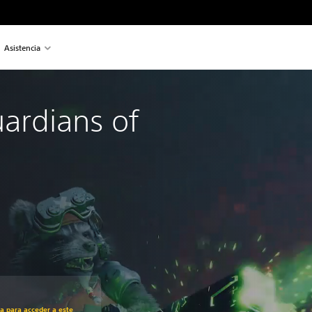
Asistencia
ardians of
recio original de US$59.99
ra para acceder a este