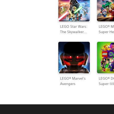
LEGO Star Wars:
LEGO® M
The Skywalker
Super He
Saga
LEGO® Marvel's
LEGO® D
Avengers
Super-Vil