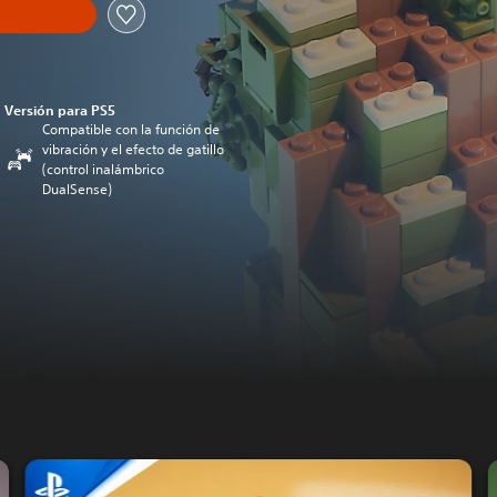
Versión para PS5
Compatible con la función de
vibración y el efecto de gatillo
(control inalámbrico
DualSense)