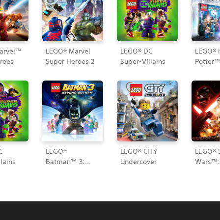
arvel™
LEGO® Marvel
LEGO® DC
LEGO® 
roes
Super Heroes 2
Super-Villains
Potter
Collect
C
LEGO®
LEGO® CITY
LEGO® 
lains
Batman™ 3:
Undercover
Wars™:
Más Allá de
Force 
Gotham