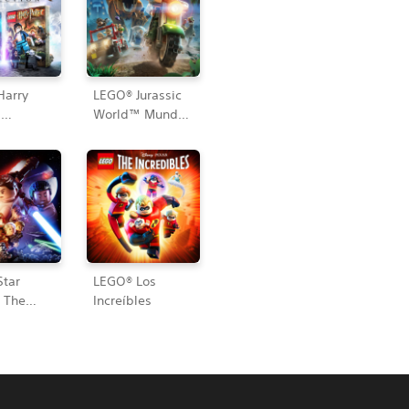
Harry
LEGO® Jurassic
™
World™ Mundo
ion
Jurásico
Star
LEGO® Los
 The
Increíbles
Awakens