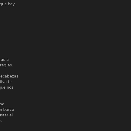
 que hay.
que a
reglas.
pecabezas
iva te
qué nos
ase
un barco
star el
s