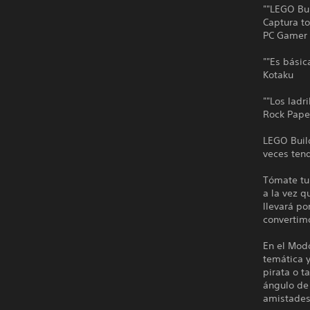
""LEGO Bui
Captura to
PC Gamer
""Es bási
Kotaku
""Los ladr
Rock Pape
LEGO Build
veces tend
Tómate tu
a la vez q
llevará po
convertimo
En el Modo
temática y
pirata o t
ángulo de 
amistades