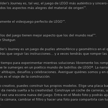
lder's Journey es, tal vez, el juego de LEGO más auténtico y sincero
dos los aspectos más alegres del material de origen"".
camente el videojuego perfecto de LEGO"".
illos del juego tienen mejor aspecto que los del mundo real"".
r Shotgun
er's Journey es un juego de puzles atmosférico y geométrico en el 
rás que seguir las instrucciones... y a veces tendrás que romper las 
 tiempo para experimentar mientras solucionas libremente los rom
ue te sumerges en un poético mundo de ladrillos de LEGO®. La narrat
r altibajos, desafíos y celebraciones. Averiguar quiénes somos y en 
s es el viaje de la construcción.
 creativo, puedes construir tus propios modelos. Elige una placa b
 da rienda suelta a tu creatividad. Construye un coche de carreras, 
al vez una escena nueva del juego. Entra en el Modo foto y podrás aju
la cámara, cambiar el filtro y hacer una foto para compartirla con tu
.