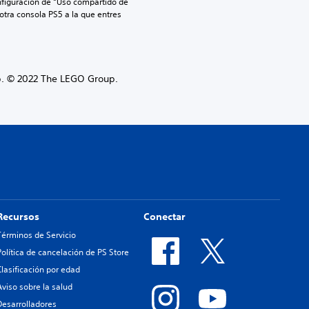
nfiguración de “Uso compartido de 
 otra consola PS5 a la que entres 
p. © 2022 The LEGO Group.
Recursos
Conectar
Términos de Servicio
Política de cancelación de PS Store
Clasificación por edad
Aviso sobre la salud
Desarrolladores