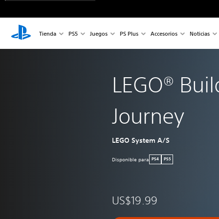
Tienda
PS5
Juegos
PS Plus
Accesorios
Noticias
LEGO® Buil
Journey
LEGO System A/S
Disponible para
PS4
PS5
US$19.99