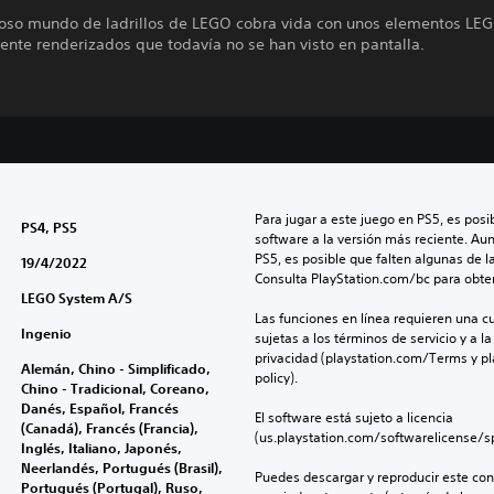
oso mundo de ladrillos de LEGO cobra vida con unos elementos LE
nte renderizados que todavía no se han visto en pantalla.
Para jugar a este juego en PS5, es posib
PS4, PS5
software a la versión más reciente. Au
PS5, es posible que falten algunas de l
19/4/2022
Consulta PlayStation.com/bc para obte
LEGO System A/S
Las funciones en línea requieren una cu
Ingenio
sujetas a los términos de servicio y a la
privacidad (playstation.com/Terms y pl
Alemán, Chino - Simplificado,
policy).
Chino - Tradicional, Coreano,
Danés, Español, Francés
El software está sujeto a licencia 
(Canadá), Francés (Francia),
(us.playstation.com/softwarelicense/sp
Inglés, Italiano, Japonés,
Neerlandés, Portugués (Brasil),
Puedes descargar y reproducir este cont
Portugués (Portugal), Ruso,