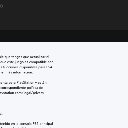
GO
le que tengas que actualizar el 
nque este juego es compatible con 
as funciones disponibles para PS4. 
ner más información.
enta para PlayStation y están 
 correspondiente política de 
aystation.com/legal/privacy-
).
enido en la consola PS5 principal 