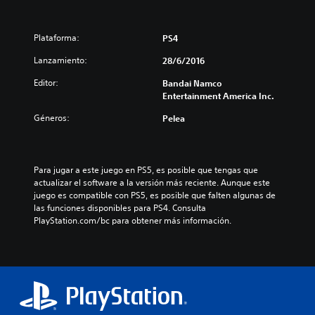
e
s
o
Plataforma:
PS4
f
H
Lanzamiento:
28/6/2016
e
Editor:
Bandai Namco
a
Entertainment America Inc.
v
e
Géneros:
Pelea
n
B
u
n
Para jugar a este juego en PS5, es posible que tengas que 
d
actualizar el software a la versión más reciente. Aunque este 
l
juego es compatible con PS5, es posible que falten algunas de 
e
las funciones disponibles para PS4. Consulta 
PlayStation.com/bc para obtener más información.