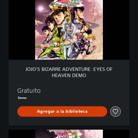
O
J
O
’
S
B
I
Z
A
R
R
E
JOJO’S BIZARRE ADVENTURE: EYES OF
A
HEAVEN DEMO
D
V
E
Gratuito
N
Demo
T
U
Agregar a la biblioteca
R
E
:
E
J
Y