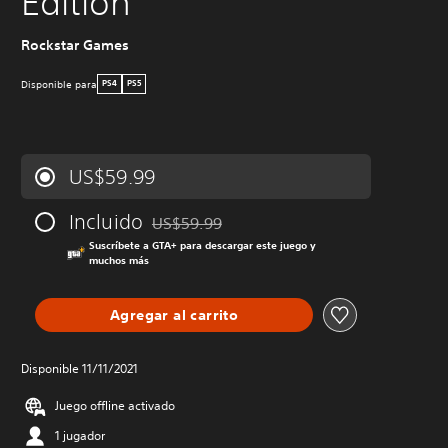
Edition
Rockstar Games
Disponible para
PS4
PS5
US$59.99
Incluido
US$59.99
Rebajado del precio original de US$59.99
Suscríbete a GTA+ para descargar este juego y
muchos más
Agregar al carrito
Disponible 11/11/2021
Juego offline activado
1 jugador