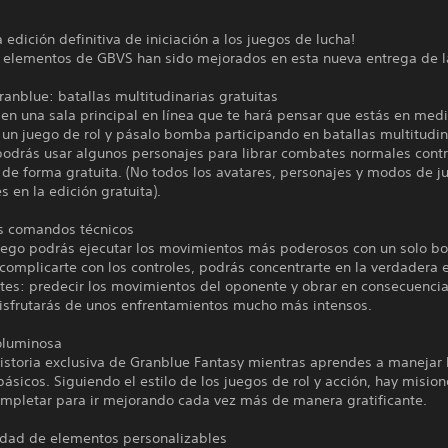
a edición definitiva de iniciación a los juegos de lucha!
s elementos de GBVS han sido mejorados en esta nueva entrega de la
ranblue: batallas multitudinarias gratuitas
en una sala principal en línea que te hará pensar que estás en med
un juego de rol y pásalo bomba participando en batallas multitudin
odrás usar algunos personajes para librar combates normales contr
de forma gratuita. (No todos los avatares, personajes y modos de j
s en la edición gratuita).
os comandos técnicos
juego podrás ejecutar los movimientos más poderosos con un solo bo
complicarte con los controles, podrás concentrarte en la verdadera 
tes: predecir los movimientos del oponente y obrar en consecuencia
isfrutarás de unos enfrentamientos mucho más intensos.
voluminosa
istoria exclusiva de Granblue Fantasy mientras aprendes a manejar 
básicos. Siguiendo el estilo de los juegos de rol y acción, hay misio
mpletar para ir mejorando cada vez más de manera gratificante.
edad de elementos personalizables