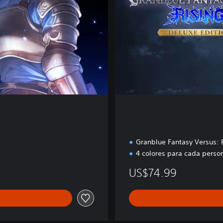
i
t
i
o
n
Granblue Fantasy Versus: 
4 colores para cada person
US$74.99