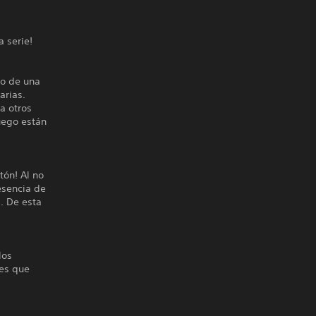
 serie!
io de una
arias.
a otros
uego están
tón! Al no
esencia de
. De esta
los
nes que