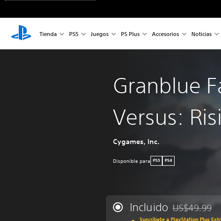
Tienda
PS5
Juegos
PS Plus
Accesorios
Noticias
Granblue F
Versus: Ris
Cygames, Inc.
Disponible para
PS5
PS4
Incluido
US$49.99
Rebajado del p
Suscríbete a PlayStation Plus Ext