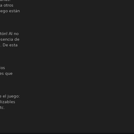
a otros
uego están
tón! Al no
esencia de
. De esta
los
nes que
 el juego:
lizables
tc.