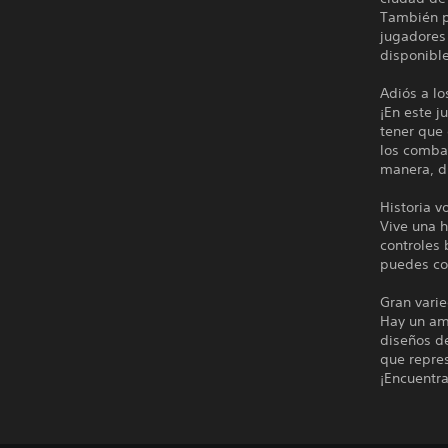
También p
jugadores 
disponible
Adiós a l
¡En este 
tener que 
los comba
manera, d
Historia 
Vive una h
controles 
puedes co
Gran vari
Hay un am
diseños d
que repres
¡Encuentra