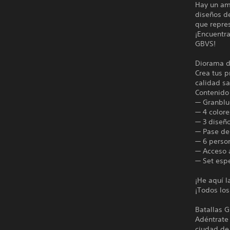
Hay un am
diseños d
que repres
¡Encuentra
GBVS!
Diorama d
Crea tus p
calidad s
Contenido 
— Granblue
— 4 colore
— 3 diseño
— Pase de
— 6 perso
— Acceso 
— Set esp
¡He aquí l
¡Todos lo
Batallas G
Adéntrate 
ciudad de 