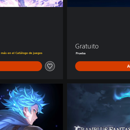
Gratuito
s más en el Catálogo de juegos
Prueba
A
D
e
l
u
x
e
E
d