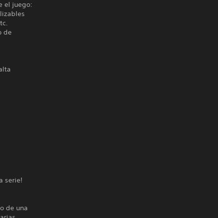
 el juego:
lizables
tc.
o de
alta
 serie!
io de una
arias.