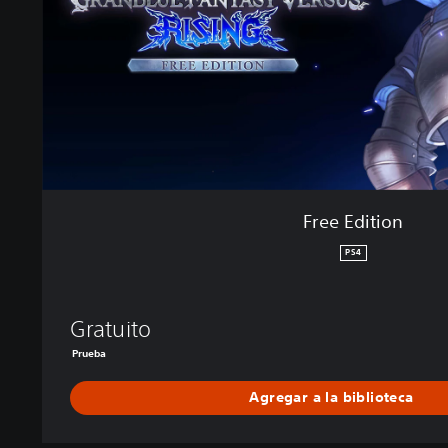
i
o
n
Free Edition
PS4
Gratuito
Prueba
Agregar a la biblioteca