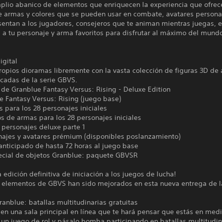
plio abanico de elementos que enriquecen la experiencia que ofrece
e armas y colores que se pueden usar en combate, avatares persona
entan a los jugadores, consejeros que te animan mientras juegas, e
 a tu personaje y arma favoritos para disfrutar al máximo del mund
igital
ropios dioramas libremente con la vasta colección de figuras 3D de 
acadas de la serie GBVS.
de Granblue Fantasy Versus: Rising - Deluxe Edition
 Fantasy Versus: Rising (juego base)
s para los 28 personajes iniciales
s de armas para los 28 personajes iniciales
 personajes deluxe parte 1
najes y avatares prémium (disponibles poslanzamiento)
anticipado de hasta 72 horas al juego base
ecial de objetos Granblue: paquete GBVSR
a edición definitiva de iniciación a los juegos de lucha!
s elementos de GBVS han sido mejorados en esta nueva entrega de la
ranblue: batallas multitudinarias gratuitas
en una sala principal en línea que te hará pensar que estás en med
un juego de rol y pásalo bomba participando en batallas multitudin