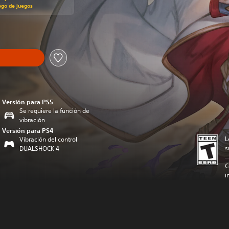
ogo de juegos
Versión para PS5
Se requiere la función de
vibración
Versión para PS4
L
Vibración del control
s
DUALSHOCK 4
C
i