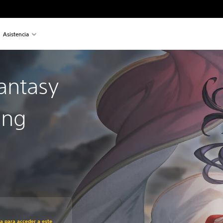
Asistencia
antasy
ing
recio original de US$49.99
ra para acceder a este