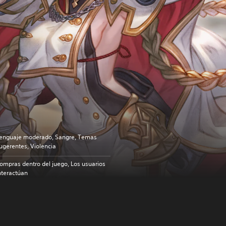
enguaje moderado, Sangre, Temas
ugerentes, Violencia
ompras dentro del juego, Los usuarios
nteractúan