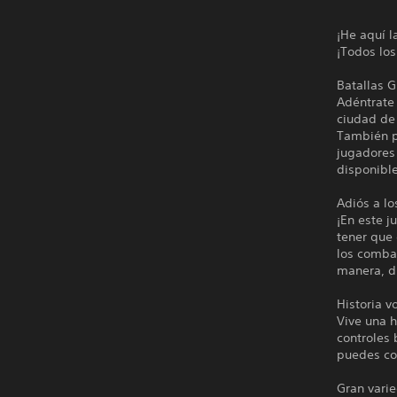
¡He aquí l
¡Todos lo
Batallas G
Adéntrate 
ciudad de 
También p
jugadores 
disponible
Adiós a l
¡En este 
tener que 
los comba
manera, d
Historia 
Vive una h
controles 
puedes co
Gran vari