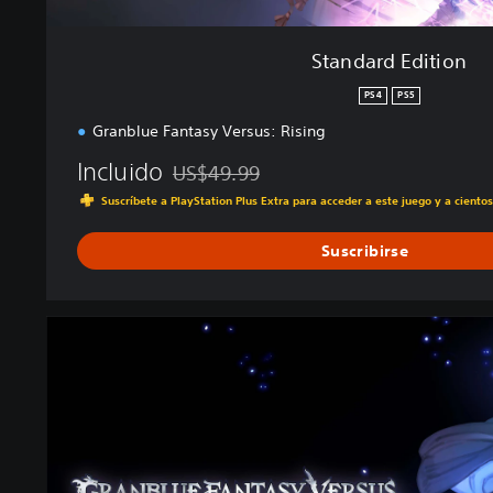
Standard Edition
PS4
PS5
Granblue Fantasy Versus: Rising
Incluido
US$49.99
Rebajado del precio original de US$49.99
Suscríbete a PlayStation Plus Extra para acceder a este juego y a ciento
Suscribirse
F
r
e
e
E
d
i
t