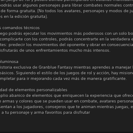
odrás usar algunos personajes para librar combates normales contr
de forma gratuita. (No todos los avatares, personajes y modos de j
s en la edición gratuita).
os comandos técnicos
juego podrás ejecutar los movimientos más poderosos con un solo bo
complicarte con los controles, podrás concentrarte en la verdadera 
tes: predecir los movimientos del oponente y obrar en consecuencia
isfrutarás de unos enfrentamientos mucho más intensos.
voluminosa
istoria exclusiva de Granblue Fantasy mientras aprendes a manejar 
básicos. Siguiendo el estilo de los juegos de rol y acción, hay misio
mpletar para ir mejorando cada vez más de manera gratificante.
edad de elementos personalizables
plio abanico de elementos que enriquecen la experiencia que ofrece
e armas y colores que se pueden usar en combate, avatares persona
entan a los jugadores, consejeros que te animan mientras juegas, e
 a tu personaje y arma favoritos para disfrutar