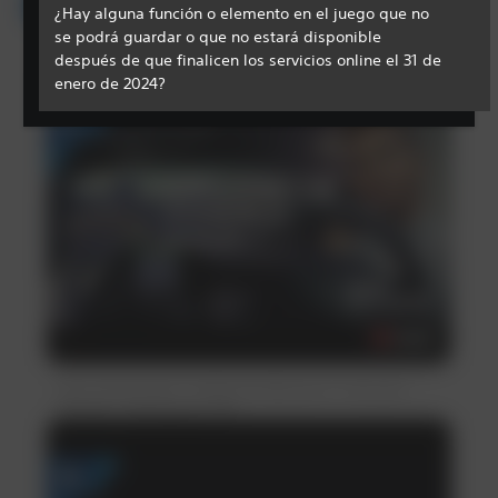
Videos
Capturas de pantalla
¿Hay alguna función o elemento en el juego que no
se podrá guardar o que no estará disponible
después de que finalicen los servicios online el 31 de
enero de 2024?
Gran Turismo Sport - Vueltas de referencia n.° 1 de Lewis
Hamilton - Nürburgring | PS4