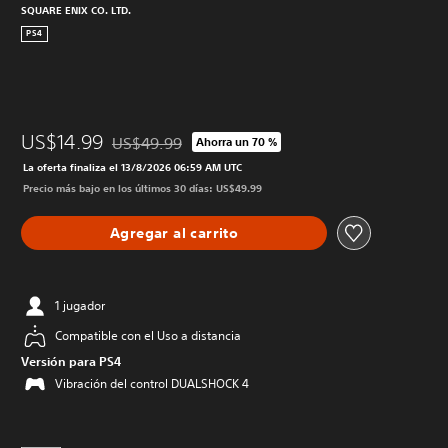
SQUARE ENIX CO. LTD.
PS4
US$14.99
US$49.99
Ahorra un 70 %
Rebajado del precio original de US$49.99
La oferta finaliza el 13/8/2026 06:59 AM UTC
Precio más bajo en los últimos 30 días: US$49.99
Agregar al carrito
1 jugador
Compatible con el Uso a distancia
Versión para PS4
Vibración del control DUALSHOCK 4