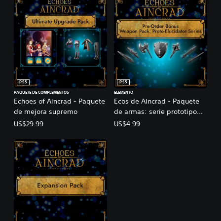
PS5
PS5
PAQUETE DE COMPLEMENTOS
ELEMENTO
Echoes of Aincrad - Paquete
Ecos de Aincrad - Paquete
de mejora supremo
de armas: serie prototipo
Elucidator
US$29.99
US$4.99