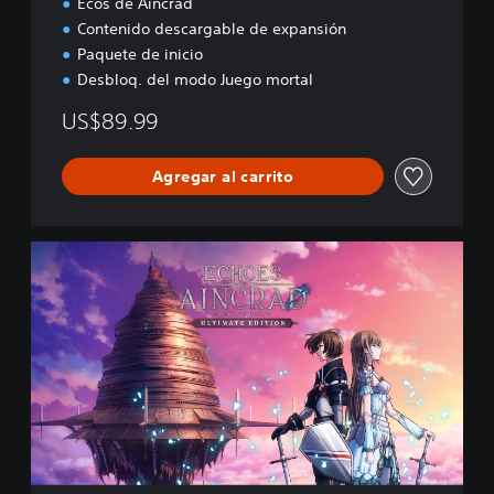
Ecos de Aincrad
Contenido descargable de expansión
Paquete de inicio
Desbloq. del modo Juego mortal
US$89.99
Agregar al carrito
E
d
i
c
i
ó
n
U
l
t
i
m