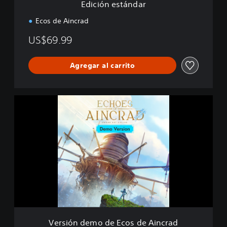
Edición estándar
a
r
Ecos de Aincrad
US$69.99
Agregar al carrito
V
e
r
s
i
ó
n
d
e
m
o
d
e
Versión demo de Ecos de Aincrad
E