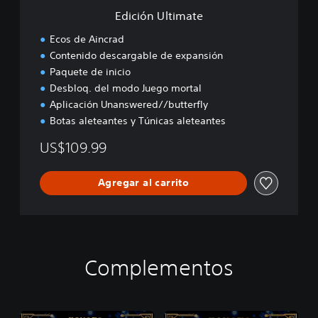
a
Edición Ultimate
t
e
Ecos de Aincrad
Contenido descargable de expansión
Paquete de inicio
Desbloq. del modo Juego mortal
Aplicación Unanswered//butterfly
Botas aleteantes y Túnicas aleteantes
US$109.99
Agregar al carrito
Complementos