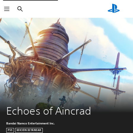
Buscar
Echoes of Aincrad
Bandai Namco Entertainment Inc.
PS5
EDICIÓN ESTÁNDAR