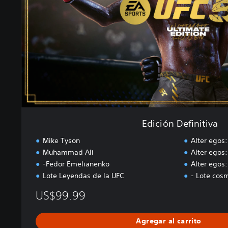
D
e
f
i
n
i
t
i
v
a
Edición Definitiva
Mike Tyson
Alter egos:
Muhammad Ali
Alter egos:
-Fedor Emelianenko
Alter egos:
Lote Leyendas de la UFC
- Lote cosm
US$99.99
Agregar al carrito