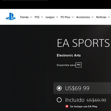
Tienda
PS5
Juegos
PS Plus
Accesorios
Noticias
EA SPORTS
Electronic Arts
Disponible para
PS5
US$69.99
Incluido
US$69.99
Rebajado del p
Se incluye con EA Play