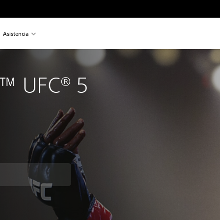
Asistencia
™ UFC® 5
recio original de US$69.99