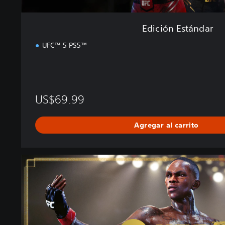
Edición Estándar
UFC™ 5 PS5™
US$69.99
Agregar al carrito
E
d
i
c
i
ó
n