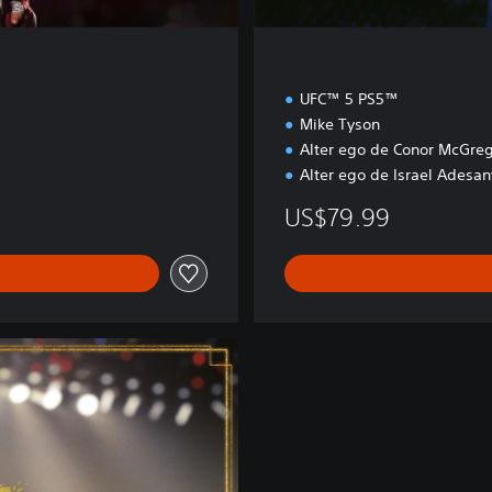
UFC™ 5 PS5™
Mike Tyson
Alter ego de Conor McGre
Alter ego de Israel Adesa
US$79.99