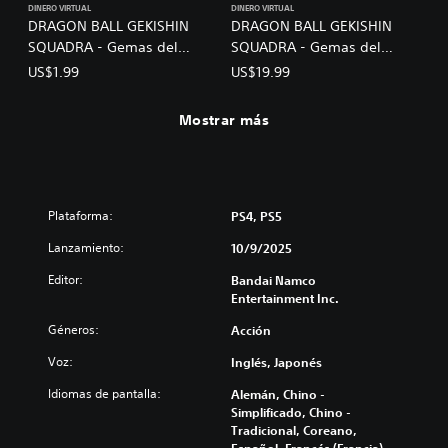
DINERO VIRTUAL
DINERO VIRTUAL
DRAGON BALL GEKISHIN
DRAGON BALL GEKISHIN
SQUADRA - Gemas del
SQUADRA - Gemas del
dragón A
dragón C
US$1.99
US$19.99
Mostrar más
Plataforma:
PS4, PS5
Lanzamiento:
10/9/2025
Editor:
Bandai Namco
Entertainment Inc.
Géneros:
Acción
Voz:
Inglés, Japonés
Idiomas de pantalla:
Alemán, Chino -
Simplificado, Chino -
Tradicional, Coreano,