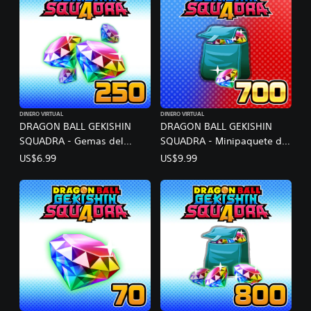
DINERO VIRTUAL
DINERO VIRTUAL
DRAGON BALL GEKISHIN
DRAGON BALL GEKISHIN
SQUADRA - Gemas del
SQUADRA - Minipaquete de
dragón B
inicio #2
US$6.99
US$9.99