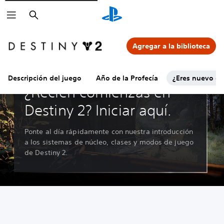
Buscar
Agregar a la biblioteca
Descripción del juego
Año de la Profecía
¿Eres nuevo en
¿Recién comienzas en
Destiny 2? Iniciar aquí.
Ponte al día rápidamente con nuestra introducción
a los sistemas de núcleo, clases y modos de juego
de Destiny 2.