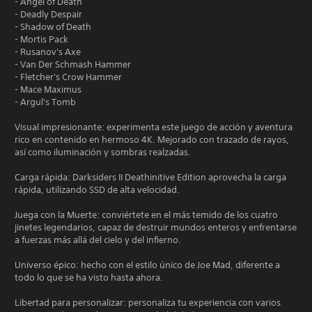
- Angel of Death
- Deadly Despair
- Shadow of Death
- Mortis Pack
- Rusanov's Axe
- Van Der Schmash Hammer
- Fletcher's Crow Hammer
- Mace Maximus
- Argul's Tomb
Visual impresionante: experimenta este juego de acción y aventura
rico en contenido en hermoso 4K. Mejorado con trazado de rayos,
así como iluminación y sombras realzadas.
Carga rápida: Darksiders II Deathinitive Edition aprovecha la carga
rápida, utilizando SSD de alta velocidad.
Juega con la Muerte: conviértete en el más temido de los cuatro
jinetes legendarios, capaz de destruir mundos enteros y enfrentarse
a fuerzas más allá del cielo y del infierno.
Universo épico: hecho con el estilo único de Joe Mad, diferente a
todo lo que se ha visto hasta ahora.
Libertad para personalizar: personaliza tu experiencia con varios