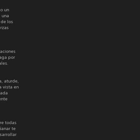
mo un
, una
 de los
erzas
zaciones
Vaga por
ales.
, aturde,
a vista en
cada
ente
re todas
Ganar te
sarrollar