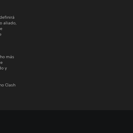
definirá
o aliado,
de
e
ucho más
te
do y
no Clash