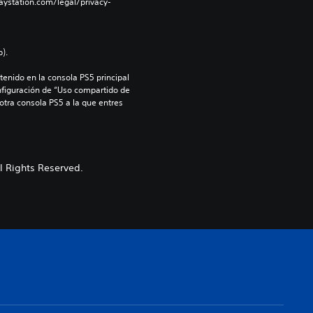
aystation.com/legal/privacy-
).
enido en la consola PS5 principal 
nfiguración de “Uso compartido de 
 otra consola PS5 a la que entres 
 Rights Reserved.