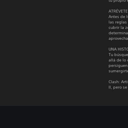
tu propio 
ATRÉVETE
Antes de l
las reglas
cubrir la 
determinar
aprovechar
UNA HIST
Tu búsque
allá de lo
persiguen 
sumergirte
Clash: Art
II, pero s