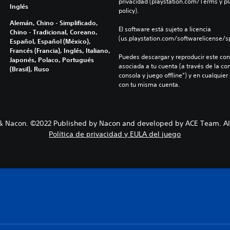
privacidad (playstation.com/Terms y pl
Inglés
policy).
Alemán, Chino - Simplificado,
El software está sujeto a licencia 
Chino - Tradicional, Coreano,
(us.playstation.com/softwarelicense/sp
Español, Español (México),
Francés (Francia), Inglés, Italiano,
Puedes descargar y reproducir este cont
Japonés, Polaco, Portugués
asociada a tu cuenta (a través de la co
(Brasil), Ruso
consola y juego offline”) y en cualquier
con tu misma cuenta.
 Nacon. ©2022 Published by Nacon and developed by ACE Team. All
Política de privacidad y EULA del juego