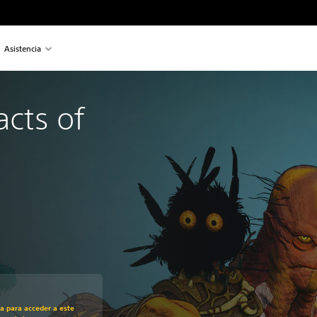
Asistencia
acts of 
recio original de US$19.99
ra para acceder a este