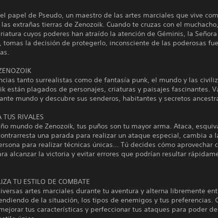
 el papel de Pseudo, un maestro de las artes marciales que vive co
 las extrañas tierras de Zenozoik. Cuando te cruzas con el muchacho
iatura cuyos poderes han atraído la atención de Géminis, la Señora
, tomas la decisión de protegerlo, inconsciente de las poderosas fu
as.
ZENOZOIK
ncias tanto surrealistas como de fantasía punk, el mundo y las civili
k están plagados de personajes, criaturas y paisajes fascinantes. 
gante mundo y descubre sus senderos, habitantes y secretos ancestr
 TUS RIVALES
año mundo de Zenozoik, tus puños son tu mayor arma. Ataca, esquiva
ontrarresta una parada para realizar un ataque especial, cambia a l
rsona para realizar técnicas únicas... Tú decides cómo aprovechar 
ra alcanzar la victoria y evitar errores que podrían resultar rápidam
IZA TU ESTILO DE COMBATE
versas artes marciales durante tu aventura y alterna libremente ent
endiendo de la situación, los tipos de enemigos y tus preferencias. 
mejorar tus características y perfeccionar tus ataques para poder de