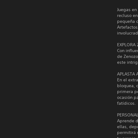
Juegas en
recluso en
pequeña cr
Artefactos
involucrad
EXPLORA 
Con influe
de Zenozoi
este intri
APLASTA A
En el extr
bloquea, c
primera pe
ocasión pa
fatídicos.
PERSONAL
Aprende di
ellas, dep
permitirá 