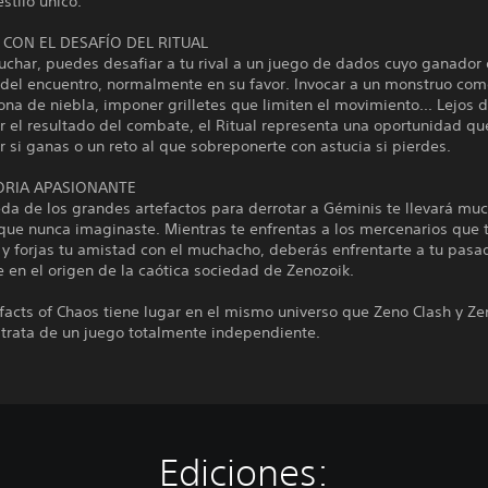
estilo único.
 CON EL DESAFÍO DEL RITUAL
uchar, puedes desafiar a tu rival a un juego de dados cuyo ganador 
 del encuentro, normalmente en su favor. Invocar a un monstruo com
zona de niebla, imponer grilletes que limiten el movimiento... Lejos 
 el resultado del combate, el Ritual representa una oportunidad qu
 si ganas o un reto al que sobreponerte con astucia si pierdes.
ORIA APASIONANTE
da de los grandes artefactos para derrotar a Géminis te llevará m
 que nunca imaginaste. Mientras te enfrentas a los mercenarios que 
y forjas tu amistad con el muchacho, deberás enfrentarte a tu pasa
 en el origen de la caótica sociedad de Zenozoik.
ifacts of Chaos tiene lugar en el mismo universo que Zeno Clash y Ze
e trata de un juego totalmente independiente.
Ediciones: