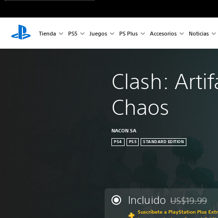
Tienda
PS5
Juegos
PS Plus
Accesorios
Noticias
Clash: Artif
Chaos
NACON SA
PS4
PS5
STANDARD EDITION
Incluido
US$19.99
Rebajado del p
Suscríbete a PlayStation Plus Ext