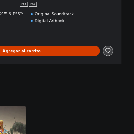
PS4
PS5
 PS4™ & PS5™
Original Soundtrack
Digital Artbook
Agregar al carrito