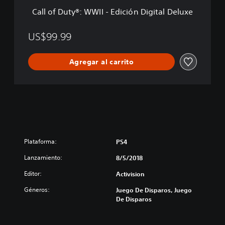
W
Call of Duty®: WWII - Edición Digital Deluxe
W
I
I
US$99.99
-
E
Agregar al carrito
d
i
c
i
ó
n
D
i
g
Plataforma:
PS4
i
Lanzamiento:
t
8/5/2018
a
Editor:
Activision
l
D
Géneros:
Juego De Disparos, Juego
e
De Disparos
l
u
x