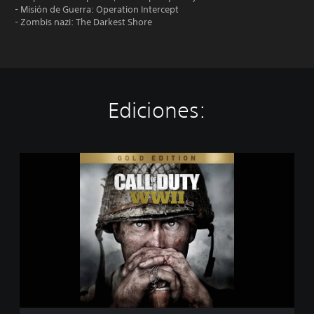
- Misión de Guerra: Operation Intercept
- Zombis nazi: The Darkest Shore
Ediciones:
C
a
l
l
o
f
D
u
t
y
®
: