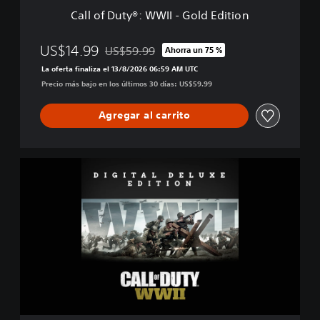
W
Call of Duty®: WWII - Gold Edition
W
I
I
US$14.99
US$59.99
Ahorra un 75 %
Rebajado del precio original de US$59.99
-
La oferta finaliza el 13/8/2026 06:59 AM UTC
G
Precio más bajo en los últimos 30 días: US$59.99
o
l
d
Agregar al carrito
E
d
i
C
t
a
i
l
o
l
n
o
f
D
u
t
y
®
: