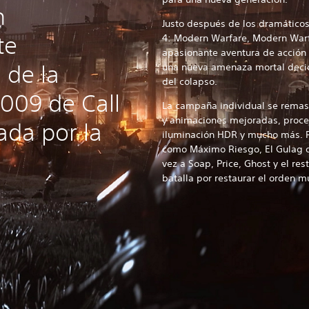
n
Justo después de los dramáticos
te
4: Modern Warfare, Modern Warf
apasionante aventura de acción 
 de la
una nueva amenaza mortal decid
del colapso.
009 de Call
La campaña individual se remast
y animaciones mejoradas, proces
ada por la
iluminación HDR y mucho más. R
como Máximo Riesgo, El Gulag o
vez a Soap, Price, Ghost y el res
batalla por restaurar el orden m