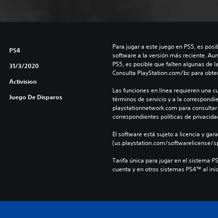
Para jugar a este juego en PS5, es posib
PS4
software a la versión más reciente. Au
PS5, es posible que falten algunas de l
31/3/2020
Consulta PlayStation.com/bc para obte
Activision
Las funciones en línea requieren una cu
Juego De Disparos
términos de servicio y a la correspondien
playstationnetwork.com para consultar l
correspondientes políticas de privacidad
El software está sujeto a licencia y gara
(us.playstation.com/softwarelicense/sp
Tarifa única para jugar en el sistema P
cuenta y en otros sistemas PS4™ al inic