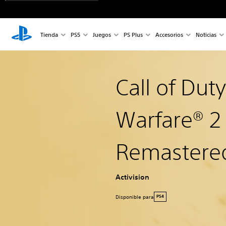
Tienda
PS5
Juegos
PS Plus
Accesorios
Noticias
Call of Dut
Warfare® 
Remastere
Activision
Disponible para
PS4