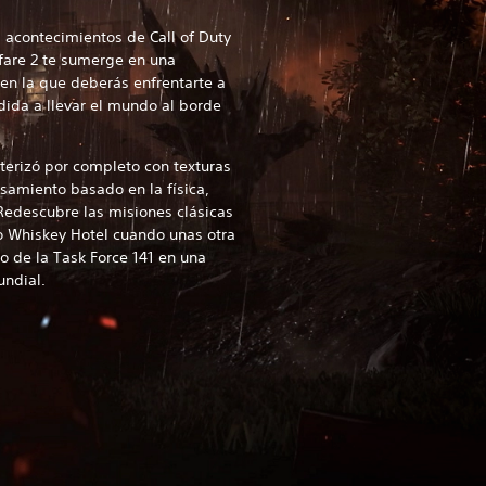
 acontecimientos de Call of Duty
are 2 te sumerge en una
en la que deberás enfrentarte a
ida a llevar el mundo al borde
erizó por completo con texturas
amiento basado en la física,
edescubre las misiones clásicas
 Whiskey Hotel cuando unas otra
to de la Task Force 141 en una
undial.