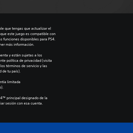
le que tengas que actualizar el 
nque este juego es compatible con 
as funciones disponibles para PS4. 
ner más información.
enta y están sujetas a los 
te política de privacidad (visita 
os términos de servicio y las 
 de tu país).
ntía limitada 
).
S4™ principal designado de la 
iar sesión con esa cuenta.