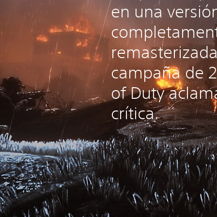
en una versió
completamen
remasterizada
campaña de 2
of Duty aclam
crítica.