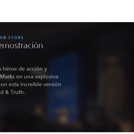
ION STORE
demostración
n héroe de acción y
 Marks en una explosiva
con esta increíble versión
d & Truth.