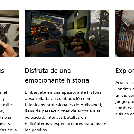
us
Disfruta de una
Explo
emocionante historia
Arrasa co
Londres 
n el
Embárcate en una apasionante historia
única, c
e y
desarrollada en colaboración con
juego por
ermite
talentosos profesionales de Hollywood,
combina e
as,
llena de persecuciones de autos a alta
clásico c
omo si
velocidad, intensas batallas en
na, y
helicópteros y espectaculares batallas en
ías en la
los pasillos.