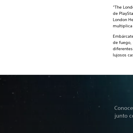
“The Londo
de PlaySta
London Hei
multiplica
Embárcate
de fuego, 
diferentes
lujosos ca
Conoce 
junto c