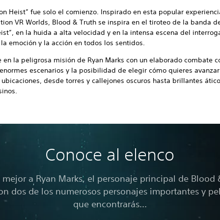
n Heist” fue solo el comienzo. Inspirado en esta popular experienc
tion VR Worlds, Blood & Truth se inspira en el tiroteo de la banda d
st”, en la huida a alta velocidad y en la intensa escena del interroga
 la emoción y la acción en todos los sentidos.
 en la peligrosa misión de Ryan Marks con un elaborado combate 
enormes escenarios y la posibilidad de elegir cómo quieres avanzar
 ubicaciones, desde torres y callejones oscuros hasta brillantes ático
sinos.
Conoce al elenco
mejor a Ryan Marks, el personaje principal de Blood 
on dos de los numerosos personajes importantes y pe
que encontrarás…