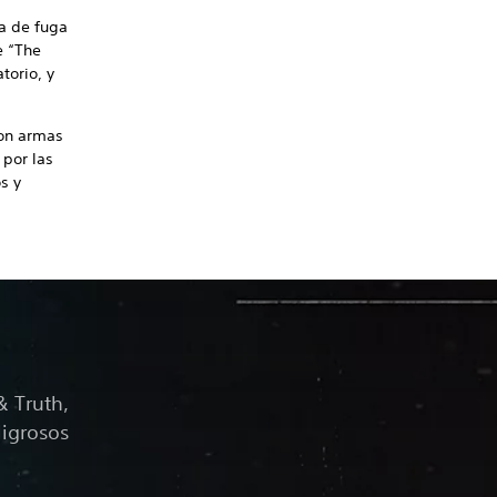
ia de fuga
e “The
torio, y
con armas
 por las
s y
& Truth,
ligrosos